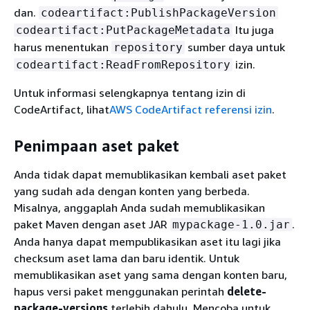
dan.
codeartifact:PublishPackageVersion
Itu juga
codeartifact:PutPackageMetadata
harus menentukan
sumber daya untuk
repository
izin.
codeartifact:ReadFromRepository
Untuk informasi selengkapnya tentang izin di
CodeArtifact, lihat
AWS CodeArtifact referensi izin
.
Penimpaan aset paket
Anda tidak dapat memublikasikan kembali aset paket
yang sudah ada dengan konten yang berbeda.
Misalnya, anggaplah Anda sudah memublikasikan
paket Maven dengan aset JAR
.
mypackage-1.0.jar
Anda hanya dapat mempublikasikan aset itu lagi jika
checksum aset lama dan baru identik. Untuk
memublikasikan aset yang sama dengan konten baru,
hapus versi paket menggunakan perintah
delete-
package-versions
terlebih dahulu. Mencoba untuk