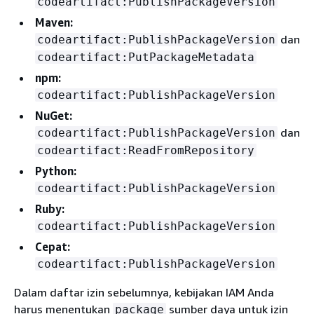
codeartifact:PublishPackageVersion
Maven:
dan
codeartifact:PublishPackageVersion
codeartifact:PutPackageMetadata
npm:
codeartifact:PublishPackageVersion
NuGet:
dan
codeartifact:PublishPackageVersion
codeartifact:ReadFromRepository
Python:
codeartifact:PublishPackageVersion
Ruby:
codeartifact:PublishPackageVersion
Cepat:
codeartifact:PublishPackageVersion
Dalam daftar izin sebelumnya, kebijakan IAM Anda
harus menentukan
sumber daya untuk izin
package