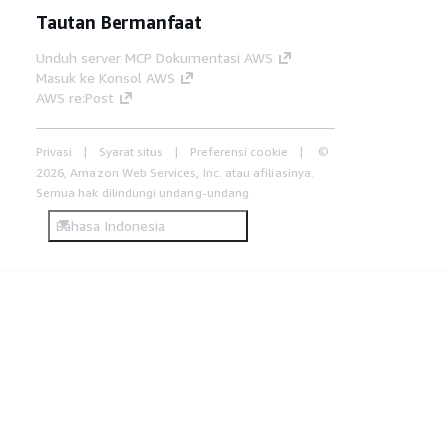
Tautan Bermanfaat
Unduh server MCP Dokumentasi AWS
Masuk ke Konsol AWS
AWS re:Post
Privasi
Syarat situs
Preferensi cookie
©
2026, Amazon Web Services, Inc. atau afiliasinya.
Semua hak dilindungi undang-undang.
Bahasa Indonesia