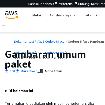
Bahasa Indonesia
Preferensi
Hubungi Kami
Ump
Mulai
Panduan layanan
Alat devel
Dokumentasi
AWS CodeArtifact
Gambaran umum
Dokumentasi
AWS CodeArtifact
CodeArtifact Panduan Pengguna
paket
PDF
Markdown
Mode fokus
Di halaman ini
Terjemahan disediakan oleh mesin penerjemah. Jika