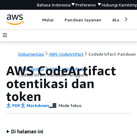
Bahasa Indonesia
Preferensi
Hubungi Kami
Ump
Mulai
Panduan layanan
Alat devel
Dokumentasi
AWS CodeArtifact
AWS CodeArtifact
Dokumentasi
AWS CodeArtifact
CodeArtifact Panduan Pengguna
otentikasi dan
token
PDF
Markdown
Mode fokus
Di halaman ini