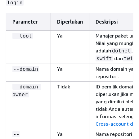
.
login
Parameter
Diperlukan
Deskripsi
Ya
Manajer paket untu
--tool
Nilai yang mungkin
adalah
,
dotnet
n
dan
swift
twin
Ya
Nama domain yang 
--domain
repositori.
Tidak
ID pemilik domain.
--domain-
diperlukan jika m
owner
yang dimiliki oleh
tidak Anda autenti
informasi selengka
Cross-account do
Ya
Nama repositori un
--