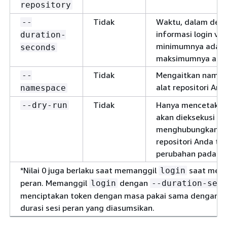
repository
Tidak
Waktu, dalam deti
--
informasi login vali
duration-
minimumnya adalah
seconds
maksimumnya adal
Tidak
Mengaitkan names
--
alat repositori And
namespace
Tidak
Hanya mencetak pe
--dry-run
akan dieksekusi un
menghubungkan al
repositori Anda t
perubahan pada ko
*Nilai 0 juga berlaku saat memanggil
saat men
login
peran. Memanggil
dengan
login
--duration-sec
menciptakan token dengan masa pakai sama dengan s
durasi sesi peran yang diasumsikan.