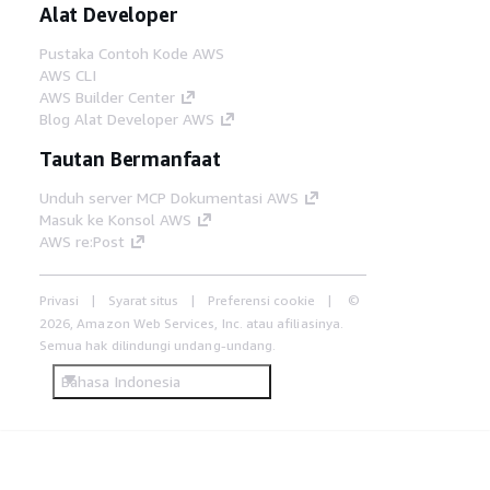
Alat Developer
Pustaka Contoh Kode AWS
AWS CLI
AWS Builder Center
Blog Alat Developer AWS
Tautan Bermanfaat
Unduh server MCP Dokumentasi AWS
Masuk ke Konsol AWS
AWS re:Post
Privasi
Syarat situs
Preferensi cookie
©
2026, Amazon Web Services, Inc. atau afiliasinya.
Semua hak dilindungi undang-undang.
Bahasa Indonesia