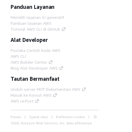
Panduan Layanan
Memilih layanan AI generatif
Panduan layanan AWS
Tutorial AWS CLI di GitHub
Alat Developer
Pustaka Contoh Kode AWS
AWS CLI
AWS Builder Center
Blog Alat Developer AWS
Tautan Bermanfaat
Unduh server MCP Dokumentasi AWS
Masuk ke Konsol AWS
AWS re:Post
Privasi
Syarat situs
Preferensi cookie
©
2026, Amazon Web Services, Inc. atau afiliasinya.
Semua hak dilindungi undang-undang.