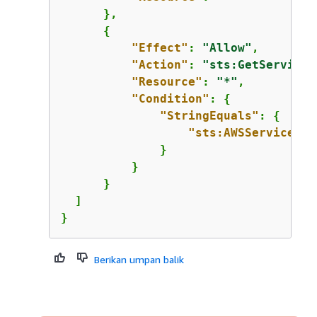
      },

{
"Effect"
: 
"Allow"
,

"Action"
: 
"sts:GetServiceB
"Resource"
: 
"*"
,

"Condition"
: 
{
"StringEquals"
: 
{
"sts:AWSServiceNam
              }

          }

      }

  ]

}
Berikan umpan balik