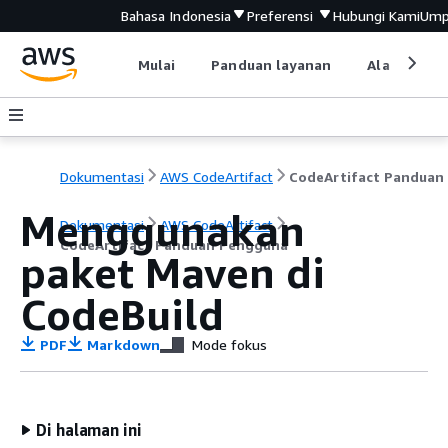
Bahasa Indonesia
Preferensi
Hubungi Kami
Ump
Mulai
Panduan layanan
Alat devel
Dokumentasi
AWS CodeArtifact
Menggunakan
Dokumentasi
AWS CodeArtifact
CodeArtifact Panduan Pengguna
paket Maven di
CodeBuild
PDF
Markdown
Mode fokus
Di halaman ini