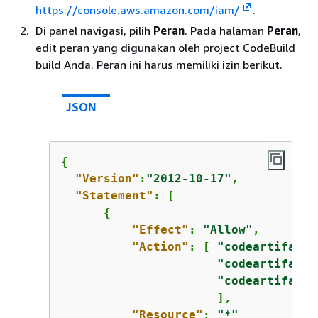
https://console.aws.amazon.com/iam/
.
Di panel navigasi, pilih
Peran
. Pada halaman
Peran
,
edit peran yang digunakan oleh project CodeBuild
build Anda. Peran ini harus memiliki izin berikut.
JSON
{
"Version"
:
"2012-10-17"
,

"Statement"
: [

{
"Effect"
: 
"Allow"
,

"Action"
: [ 
"codeartifact:
"codeartifact:
"codeartifact:
                      ],

"Resource"
: 
"*"