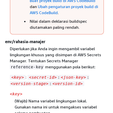
Buat proyek build di AWS CodeBuild
dan
Ubah pengaturan proyek build di
AWS CodeBuild
.
Nilai dalam deklarasi buildspec
diutamakan paling rendah.
env/rahasia-manajer
Diperlukan jika Anda ingin mengambil variabel
lingkungan khusus yang disimpan di AWS Secrets
Manager. Tentukan Secrets Manager
menggunakan pola berikut:
reference-key
:
<key>
<secret-id>
:
<json-key>
:
<version-stage>
:
<version-id>
<key>
(Wajib) Nama variabel lingkungan lokal.
Gunakan nama ini untuk mengakses variabel
selama pembuatan.