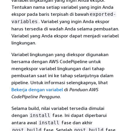
variabel lingkungan yang ingin Anda ekspor.
Tentukan nama setiap variabel yang ingin Anda
ekspor pada baris terpisah di bawah
exported-
. Variabel yang ingin Anda ekspor
variables
harus tersedia di wadah Anda selama pembuatan.
Variabel yang Anda ekspor dapat menjadi variabel
lingkungan.
Variabel lingkungan yang diekspor digunakan
bersama dengan AWS CodePipeline untuk
mengekspor variabel lingkungan dari tahap
pembuatan saat ini ke tahap selanjutnya dalam
pipeline. Untuk informasi selengkapnya, lihat
Bekerja dengan variabel
di
Panduan AWS
CodePipeline Pengguna
.
Selama build, nilai variabel tersedia dimulai
dengan
fase. Ini dapat diperbarui
install
antara awal
fase dan akhir
install
fase. Setelah
fase
post_build
post_build