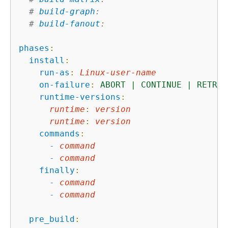
# 
build-graph
:
# 
build-fanout
:
phases
:
install
:
run-as
:
Linux-user-name
on-failure
:
ABORT
|
CONTINUE
|
RETRY
runtime-versions
:
runtime
:
version
runtime
:
version
commands
:
-
command
-
command
finally
:
-
command
-
command
pre_build
: