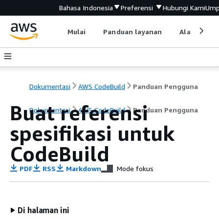
Bahasa Indonesia
Preferensi
Hubungi Kami
Ump
Mulai
Panduan layanan
Alat devel
Dokumentasi
AWS CodeBuild
Panduan Pengguna
Buat referensi
Dokumentasi
AWS CodeBuild
Panduan Pengguna
spesifikasi untuk
CodeBuild
PDF
RSS
Markdown
Mode fokus
Di halaman ini