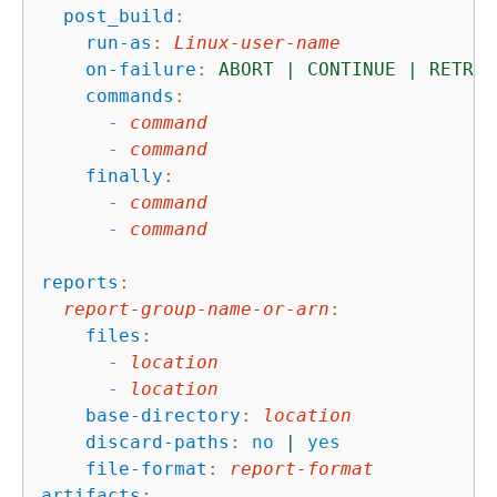
post_build
:
run-as
:
Linux-user-name
on-failure
:
ABORT
|
CONTINUE
|
RETRY
commands
:
-
command
-
command
finally
:
-
command
-
command
reports
:
report-group-name-or-arn
:
files
:
-
location
-
location
base-directory
:
location
discard-paths
:
no
|
yes
file-format
:
report-format
artifacts
: