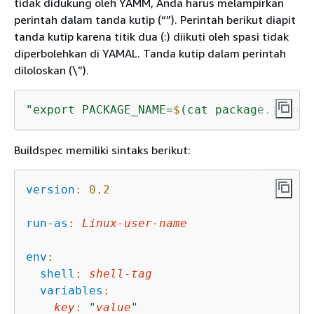
tidak didukung oleh YAMM, Anda harus melampirkan
perintah dalam tanda kutip (“”). Perintah berikut diapit
tanda kutip karena titik dua (:) diikuti oleh spasi tidak
diperbolehkan di YAMAL. Tanda kutip dalam perintah
diloloskan (\”).
"export PACKAGE_NAME=
$
(cat package.json |
Buildspec memiliki sintaks berikut:
version
:
0.2
run-as
:
Linux-user-name
env
:
shell
:
shell-tag
variables
:
key
:
"
value
"