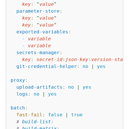
key
:
"
value
"
parameter-store
:
key
:
"
value
"
key
:
"
value
"
exported-variables
:
-
variable
-
variable
secrets-manager
:
key
:
secret-id
:
json-key
:
version-stage
git-credential-helper
:
no
|
yes
proxy
:
upload-artifacts
:
no
|
yes
logs
:
no
|
yes
batch
:
fast-fail:
false
|
true
# 
build-list
:
# 
build-matrix
: