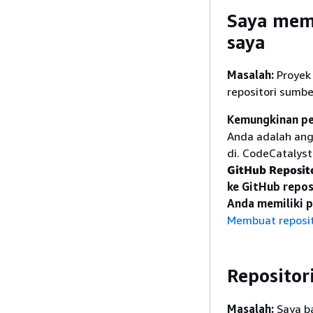
Saya meme
saya
Masalah:
Proyek 
repositori sumbe
Kemungkinan pe
Anda adalah ang
di. CodeCatalys
GitHub Reposit
ke GitHub repos
Anda memiliki p
Membuat reposi
Repositor
Masalah:
Saya ba