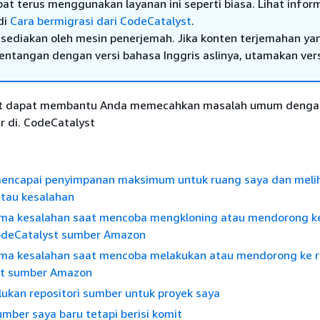
at terus menggunakan layanan ini seperti biasa. Lihat infor
di
Cara bermigrasi dari CodeCatalyst
.
sediakan oleh mesin penerjemah. Jika konten terjemahan ya
tentangan dengan versi bahasa Inggris aslinya, utamakan ver
kut dapat membantu Anda memecahkan masalah umum denga
r di. CodeCatalyst
mencapai penyimpanan maksimum untuk ruang saya dan meli
atau kesalahan
ma kesalahan saat mencoba mengkloning atau mendorong k
CodeCatalyst sumber Amazon
ma kesalahan saat mencoba melakukan atau mendorong ke re
st sumber Amazon
ukan repositori sumber untuk proyek saya
umber saya baru tetapi berisi komit