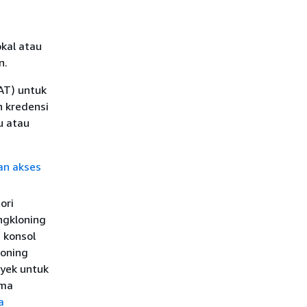
kal atau
n.
AT) untuk
 kredensi
u atau
an akses
ori
ngkloning
e konsol
loning
oyek untuk
ima
a