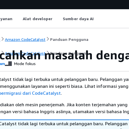
ayanan
Alat developer
Sumber daya AI
i
Amazon CodeCatalyst
Panduan Pengguna
ahkan masalah dengan
i
Amazon CodeCatalyst
Panduan Pengguna
wn
Mode fokus
lyst tidak lagi terbuka untuk pelanggan baru. Pelanggan y
menggunakan layanan ini seperti biasa. Lihat informasi yang 
bermigrasi dari CodeCatalyst
.
diakan oleh mesin penerjemah. Jika konten terjemahan yang 
gan versi bahasa Inggris aslinya, utamakan versi bahasa Ing
talyst tidak lagi terbuka untuk pelanggan baru. Pelanggan