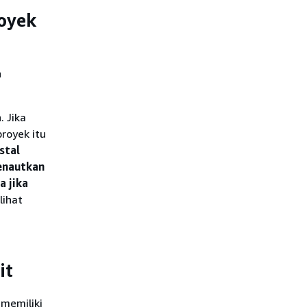
oyek
n
 Jika
royek itu
stal
enautkan
a jika
lihat
it
 memiliki