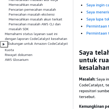
Saya ingin 
Memecahkan masalah
Pencarian pemecahan masalah
Saya meneri
Pemecahan masalah ekstensi
Saya lupa to
Memecahkan masalah akun terkait
Pemecahan masalah AWS CLI dan
Permintaan 
masalah SDK
Permintaan 
Memahami status layanan saat ini
dengan laporan CodeCatalyst kesehatan
Dukungan untuk Amazon CodeCatalyst
Kuota
Saya tel
Riwayat dokumen
untuk rua
AWS Glosarium
kesalaha
Masalah:
Saya in
CodeCatalyst, te
repositori sumb
tersebut.
Kemungkinan pe