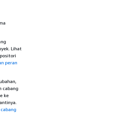
ima
ang
yek. Lihat
ositori
an peran
ubahan,
n cabang
e ke
antinya.
k cabang