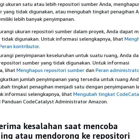
i ukuran satu atau lebih repositori sumber Anda, menghapu
er yang tidak digunakan, atau mengubah tingkat penagihan 
miliki lebih banyak penyimpanan.
rangi ukuran repositori sumber dalam proyek, Anda dapat 
tidak digunakan. Untuk informasi selengkapnya, lihat
Meng
Peran kontributor
.
rangi penyimpanan keseluruhan untuk suatu ruang, Anda da
epositori sumber yang tidak digunakan. Untuk informasi
, lihat
Menghapus repositori sumber
dan
Peran administrato
gkatkan jumlah penyimpanan yang tersedia untuk ruang And
bah tingkat penagihan menjadi satu dengan penyimpanan l
k informasi selengkapnya, lihat
Mengubah tingkat CodeCata
i Panduan CodeCatalyst Administrator Amazon.
erima kesalahan saat mencoba
ng atau mendorong ke repositori