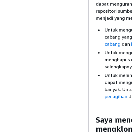
dapat mengurang
repositori sumb
menjadi yang me
Untuk mengu
cabang yang 
cabang
dan
Untuk mengu
menghapus r
selengkapnya
Untuk menin
dapat mengu
banyak. Untu
penagihan
d
Saya men
mengkloni