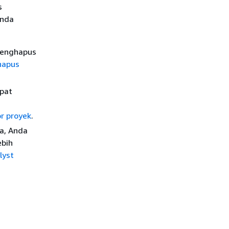
s
Anda
menghapus
hapus
pat
r proyek
.
a, Anda
ebih
lyst