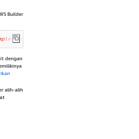
WS Builder
mpleCorp
/
MyExampleProject
/
MyExampleRepo
it dengan
emilikinya
rikan
 alih-alih
at