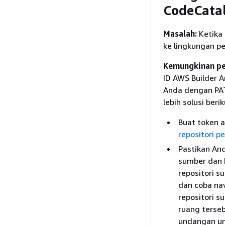
CodeCata
Masalah:
Ketika 
ke lingkungan pe
Kemungkinan pe
ID AWS Builder 
Anda dengan PAT
lebih solusi berik
Buat token a
repositori p
Pastikan And
sumber dan 
repositori s
dan coba na
repositori s
ruang terse
undangan unt