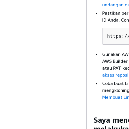
undangan da
Pastikan pe
ID Anda. Con
https:/
Gunakan AWS
AWS Builder 
atau PAT ked
akses reposi
Coba buat Li
mengkloningn
Membuat Li
Saya men
melakukan