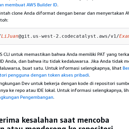
n membuat AWS Builder ID
.
rintah clone Anda diformat dengan benar dan menyertakan A
toh:
/
LiJuan
@git.us-west-2.codecatalyst.aws/v1/
Exa
 CLI untuk memastikan bahwa Anda memiliki PAT yang terka
ID Anda, dan bahwa itu tidak kedaluwarsa. Jika Anda tidak m
aluwarsa, buat satu. Untuk informasi selengkapnya, lihat
Be
tori pengguna dengan token akses pribadi
.
ngkungan Dev untuk bekerja dengan kode di repositori sumber
ya ke repo atau IDE lokal. Untuk informasi selengkapnya, lih
ngkungan Pengembangan
.
erima kesalahan saat mencoba
 atau mendorong ke repositori