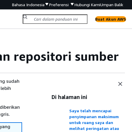
Bahasa Indonesia
Preferensi
Hubungi Kami
Umpan Balik
Buat Akun AWS
 repositori sumber
ang sudah
lebih
Di halaman ini
diberikan
Saya telah mencapai
gris.
penyimpanan maksimum
untuk ruang saya dan
 yang
melihat peringatan atau