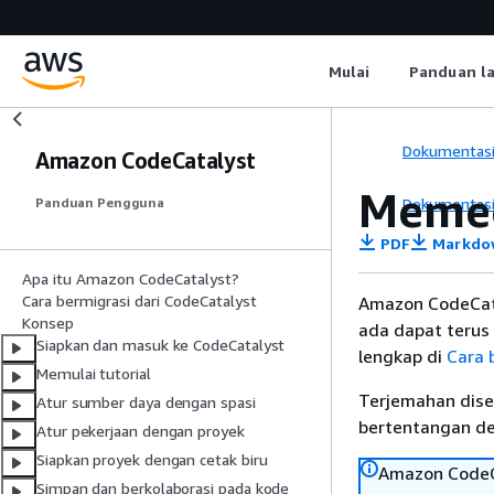
Mulai
Panduan l
Dokumentas
Amazon CodeCatalyst
Memec
Dokumentas
Panduan Pengguna
PDF
Markdo
Apa itu Amazon CodeCatalyst?
Cara bermigrasi dari CodeCatalyst
Amazon CodeCata
Konsep
ada dapat terus 
Siapkan dan masuk ke CodeCatalyst
lengkap di
Cara 
Memulai tutorial
Terjemahan dise
Atur sumber daya dengan spasi
bertentangan den
Atur pekerjaan dengan proyek
Siapkan proyek dengan cetak biru
Amazon CodeCa
Simpan dan berkolaborasi pada kode