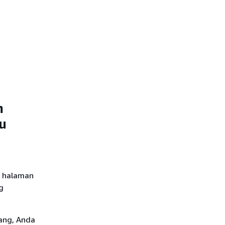
Permintaan tarik tidak
menampilkan perubahan
yang saya harapkan
Permintaan tarik
menunjukkan status Tidak
dapat digabungkan
m
u
i halaman
g
ang, Anda