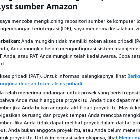
lyst sumber Amazon
saya mencoba mengkloning repositori sumber ke komputer lo
ngembangan terintegrasi (IDE), saya menerima kesalahan izi
rbaikan:
Anda mungkin tidak memiliki token akses pribadi (P
Anda, Anda mungkin belum mengonfigurasi sistem manajemen
 Anda, atau PAT Anda mungkin telah kedaluwarsa. Coba sat
ut:
kses pribadi (PAT). Untuk informasi selengkapnya, lihat
Berik
engguna dengan token akses pribadi
.
a telah menerima undangan untuk proyek yang berisi reposit
bahwa Anda masih anggota proyek itu. Anda tidak dapat me
umber jika Anda bukan anggota aktif dari proyek itu. Masuk k
vigasikan ke ruang dan proyek tempat Anda mencoba mengk
umber. Jika Anda tidak dapat melihat proyek dalam daftar pr
but, Anda bukan anggota proyek itu, atau Anda belum mener
uk proyek itu. Untuk informasi selengkapnya, lihat
Menerim