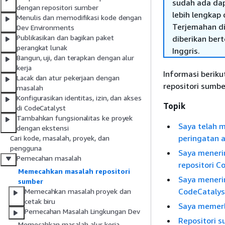
sudah ada dap
dengan repositori sumber
lebih lengkap 
Menulis dan memodifikasi kode dengan
Terjemahan di
Dev Environments
Publikasikan dan bagikan paket
diberikan ber
perangkat lunak
Inggris.
Bangun, uji, dan terapkan dengan alur
kerja
Informasi beri
Lacak dan atur pekerjaan dengan
repositori sumbe
masalah
Konfigurasikan identitas, izin, dan akses
Topik
di CodeCatalyst
Tambahkan fungsionalitas ke proyek
Saya telah 
dengan ekstensi
peringatan 
Cari kode, masalah, proyek, dan
pengguna
Saya meneri
Pemecahan masalah
repositori 
Memecahkan masalah repositori
Saya meneri
sumber
CodeCataly
Memecahkan masalah proyek dan
cetak biru
Saya memerl
Pemecahan Masalah Lingkungan Dev
Repositori s
Memecahkan masalah alur kerja