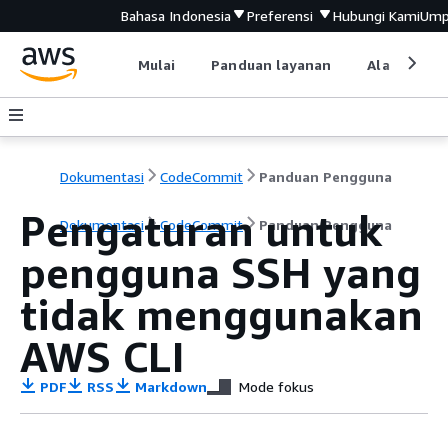
Bahasa Indonesia
Preferensi
Hubungi Kami
Ump
Mulai
Panduan layanan
Alat devel
Dokumentasi
CodeCommit
Panduan Pengguna
Pengaturan untuk
Dokumentasi
CodeCommit
Panduan Pengguna
pengguna SSH yang
tidak menggunakan
AWS CLI
PDF
RSS
Markdown
Mode fokus