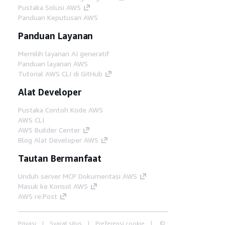
Pustaka Solusi AWS
Panduan Keputusan AWS
Panduan Layanan
Memilih layanan AI generatif
Panduan layanan AWS
Tutorial AWS CLI di GitHub
Alat Developer
Pustaka Contoh Kode AWS
AWS CLI
AWS Builder Center
Blog Alat Developer AWS
Tautan Bermanfaat
Unduh server MCP Dokumentasi AWS
Masuk ke Konsol AWS
AWS re:Post
Privasi
Syarat situs
Preferensi cookie
©