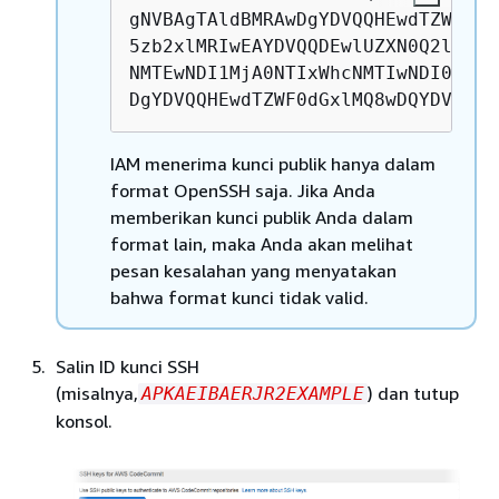
gNVBAgTAldBMRAwDgYDVQQHEwdTZWF0dG
5zb2xlMRIwEAYDVQQDEwlUZXN0Q2lsYWM
NMTEwNDI1MjA0NTIxWhcNMTIwNDI0MjA0
DgYDVQQHEwdTZWF0dGxlMQ8wDQYDVQQKE
IAM menerima kunci publik hanya dalam
format OpenSSH saja. Jika Anda
memberikan kunci publik Anda dalam
format lain, maka Anda akan melihat
pesan kesalahan yang menyatakan
bahwa format kunci tidak valid.
Salin ID kunci SSH
(misalnya,
) dan tutup
APKAEIBAERJR2EXAMPLE
konsol.