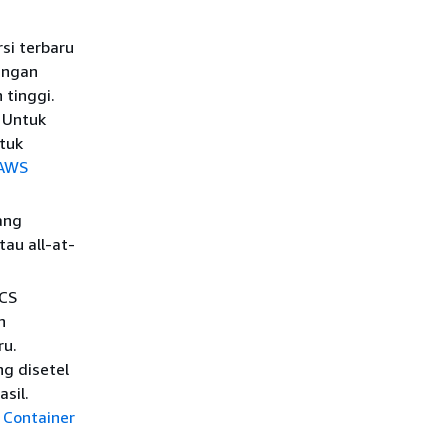
rsi terbaru
ungan
 tinggi.
 Untuk
ntuk
AWS
ang
tau all-at-
ECS
n
ru.
ng disetel
sil.
 Container