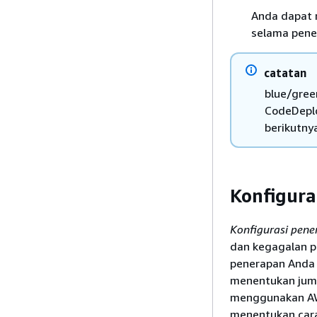
Anda dapat m
selama pener
catatan
blue/gree
CodeDeplo
berikutny
Konfigura
Konfigurasi pen
dan kegagalan p
penerapan Anda
menentukan juml
menggunakan AW
menentukan cara 