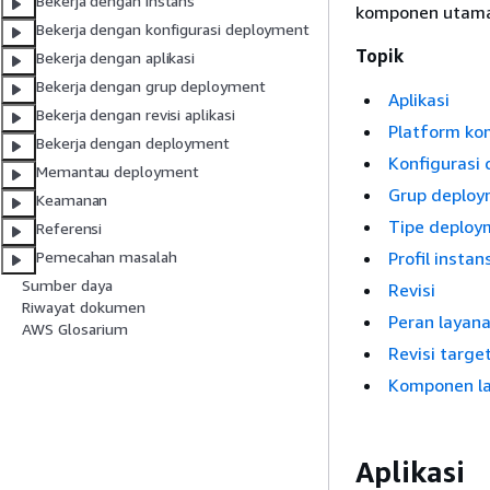
Bekerja dengan instans
komponen utama 
Bekerja dengan konfigurasi deployment
Topik
Bekerja dengan aplikasi
Bekerja dengan grup deployment
Aplikasi
Bekerja dengan revisi aplikasi
Platform ko
Bekerja dengan deployment
Konfigurasi
Memantau deployment
Grup deplo
Keamanan
Tipe deploy
Referensi
Profil instan
Pemecahan masalah
Sumber daya
Revisi
Riwayat dokumen
Peran layan
AWS Glosarium
Revisi targe
Komponen la
Aplikasi