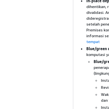
In-place de
dihentikan, r
divalidasi.
dideregistr
setelah pen
Premises ko
informasi se
tempat
Blue/green
komputasi y
Blue/gr
penerapa
(lingkun
Inst
Revi
Wakt
dan 
Inst