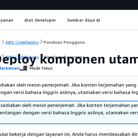
ayanan
Alat developer
Sumber daya AI
i
AWS CodeDeploy
Panduan Pengguna
eploy komponen uta
i
AWS CodeDeploy
Panduan Pengguna
arkdown
Mode fokus
diakan oleh mesin penerjemah. Jika konten terjemahan yang 
gan versi bahasa Inggris aslinya, utamakan versi bahasa Ing
sediakan oleh mesin penerjemah. Jika konten terjemahan ya
tentangan dengan versi bahasa Inggris aslinya, utamakan ver
lai bekerja dengan layanan ini, Anda harus membiasakan di