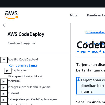
Mulai
Panduan l
Dokumentas
AWS CodeDeploy
CodeD
Dokumentas
Panduan Pengguna
PDF
RSS
M
Apa itu CodeDeploy?
Terjemahan dise
Komponen utama
bertentangan den
Deployment
File spesifikasi aplikasi
Terjemahan di
Memulai
diberikan ber
Integrasi produk dan layanan
Inggris.
Tutorial
Bekerja dengan CodeDeploy agen
Sebelum Anda mu