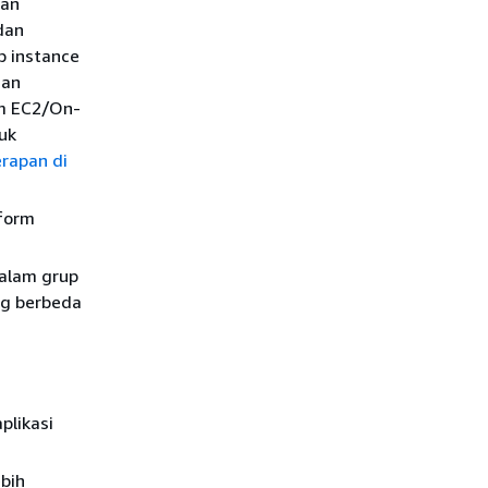
ran
 dan
p instance
nan
rm EC2/On-
uk
erapan di
tform
dalam grup
ng berbeda
plikasi
ebih