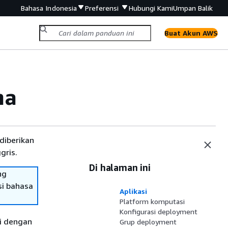
Bahasa Indonesia
Preferensi
Hubungi Kami
Umpan Balik
Buat Akun AWS
ma
diberikan
gris.
Di halaman ini
ng
si bahasa
Aplikasi
Platform komputasi
Konfigurasi deployment
ri dengan
Grup deployment