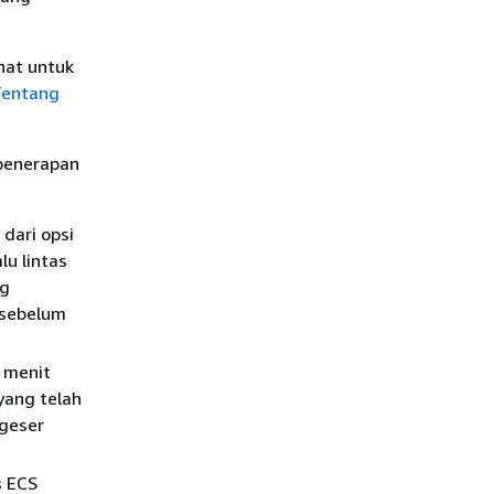
hat untuk
entang
 penerapan
 dari opsi
u lintas
ng
 sebelum
h menit
yang telah
rgeser
s ECS