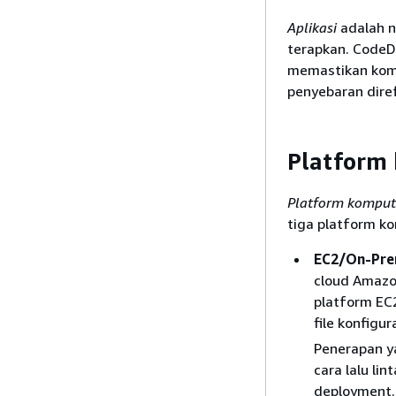
Aplikasi
adalah n
terapkan. CodeD
memastikan kombi
penyebaran dire
Platform
Platform komput
tiga platform k
EC2/On-Pre
cloud Amazon
platform EC2
file konfigur
Penerapan y
cara lalu li
deployment.