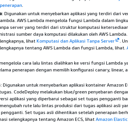
 penerapan
.
a
: Digunakan untuk menyebarkan aplikasi yang terdiri dari ve
 Lambda. AWS Lambda mengelola fungsi Lambda dalam lingk
npa server yang terdiri dari struktur komputasi ketersediaan
istrasi sumber daya komputasi dilakukan oleh AWS Lambda.
lengkapnya, lihat
Komputasi dan Aplikasi Tanpa Server
. U
elengkapnya tentang AWS Lambda dan fungsi Lambda, lihat.
engelola cara lalu lintas dialihkan ke versi fungsi Lambda y
elama penerapan dengan memilih konfigurasi canary, linear, a
S
: Digunakan untuk menyebarkan aplikasi kontainer Amazon 
 tugas. CodeDeploy melakukan blue/green penyebaran denga
ersi aplikasi yang diperbarui sebagai set tugas pengganti ba
engubah rute lalu lintas produksi dari tugas aplikasi asli ya
 pengganti. Set tugas asli dihentikan setelah penerapan berha
masi selengkapnya tentang Amazon ECS, lihat
Amazon Elastic