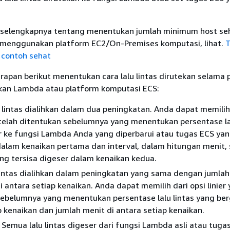
 selengkapnya tentang menentukan jumlah minimum host se
menggunakan platform EC2/On-Premises komputasi, lihat.
T
 contoh sehat
rapan berikut menentukan cara lalu lintas dirutekan selama
an Lambda atau platform komputasi ECS:
u lintas dialihkan dalam dua peningkatan. Anda dapat memilih
telah ditentukan sebelumnya yang menentukan persentase lal
r ke fungsi Lambda Anda yang diperbarui atau tugas ECS ya
dalam kenaikan pertama dan interval, dalam hitungan menit,
yang tersisa digeser dalam kenaikan kedua.
 lintas dialihkan dalam peningkatan yang sama dengan jumla
 antara setiap kenaikan. Anda dapat memilih dari opsi linier 
sebelumnya yang menentukan persentase lalu lintas yang be
 kenaikan dan jumlah menit di antara setiap kenaikan.
: Semua lalu lintas digeser dari fungsi Lambda asli atau tuga