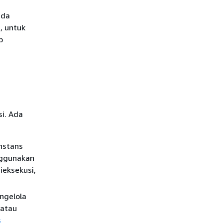
nda
, untuk
p
i. Ada
instans
nggunakan
ieksekusi,
ngelola
 atau
s