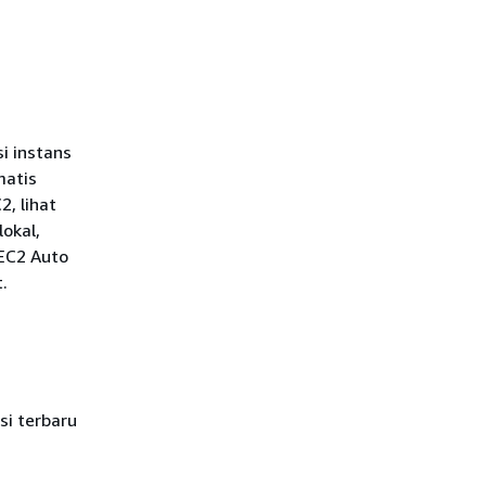
i instans
matis
, lihat
okal,
EC2 Auto
t.
si terbaru