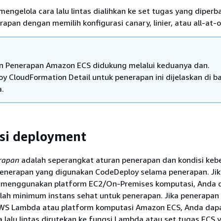
engelola cara lalu lintas dialihkan ke set tugas yang diperba
apan dengan memilih konfigurasi canary, linier, atau all-at-
n Penerapan Amazon ECS didukung melalui keduanya dan.
y CloudFormation Detail untuk penerapan ini dijelaskan di b
a.
si deployment
erapan
adalah seperangkat aturan penerapan dan kondisi kebe
enerapan yang digunakan CodeDeploy selama penerapan. Jik
 menggunakan platform EC2/On-Premises komputasi, Anda 
ah minimum instans sehat untuk penerapan. Jika penerapan
S Lambda atau platform komputasi Amazon ECS, Anda dap
lalu lintas dirutekan ke fungsi Lambda atau set tugas ECS 