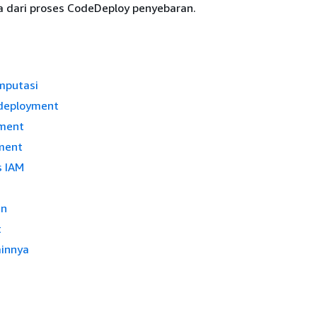
dari proses CodeDeploy penyebaran.
mputasi
 deployment
yment
ment
s IAM
an
t
innya