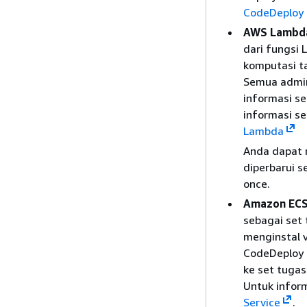
CodeDeploy
AWS Lambd
dari fungsi
komputasi ta
Semua admin
informasi se
informasi s
Lambda
Anda dapat m
diperbarui s
once.
Amazon EC
sebagai set
menginstal v
CodeDeploy m
ke set tugas
Untuk infor
Service
.