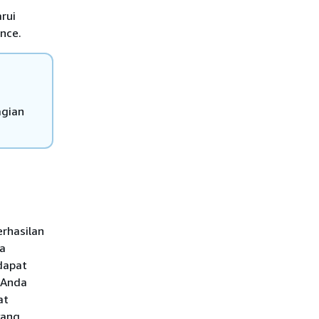
rui
once.
agian
rhasilan
a
dapat
 Anda
at
yang