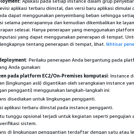
ployment
: Aplikasi pada setiap instance dalam grup penyeba
evisi aplikasi terbaru diinstal, dan versi baru aplikasi dimulai
 Anda dapat menggunakan penyeimbang beban sehingga setia
asi selama penerapannya dan kemudian dikembalikan ke laya
erapan selesai. Hanya penerapan yang menggunakan platfo
mputasi yang dapat menggunakan penerapan di tempat. Unt
lengkapnya tentang penerapan di tempat, lihat.
Ikhtisar pen
 deployment
: Perilaku penerapan Anda bergantung pada pla
ang Anda gunakan:
een pada platform EC2/On-Premises komputasi
: Instance 
n (lingkungan asli) digantikan oleh serangkaian instance ya
gan pengganti) menggunakan langkah-langkah ini:
ans disediakan untuk lingkungan pengganti.
si aplikasi terbaru diinstal pada instance pengganti.
u tunggu opsional terjadi untuk kegiatan seperti pengujian a
verifikasi sistem.
ans di lingkungan penggantian terdaftar dengan satu atau l