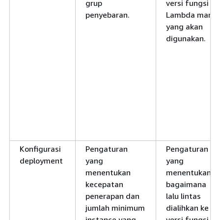
grup
versi fungsi
penyebaran.
Lambda mana
yang akan
digunakan.
Konfigurasi
Pengaturan
Pengaturan
deployment
yang
yang
menentukan
menentukan
kecepatan
bagaimana
penerapan dan
lalu lintas
jumlah minimum
dialihkan ke
instance yang
versi fungsi