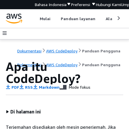
Bahasa Indonesia
Preferensi
Hubungi Kami
Ump
Mulai
Panduan layanan
Alat devel
Dokumentasi
AWS CodeDeploy
Panduan Pengguna
Apa itu
Dokumentasi
AWS CodeDeploy
Panduan Pengguna
CodeDeploy?
PDF
RSS
Markdown
Mode fokus
Di halaman ini
Terjemahan disediakan oleh mesin penerjemah. Jika