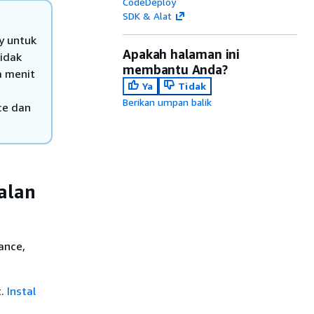
CodeDeploy
SDK & Alat
y untuk
Apakah halaman ini
tidak
membantu Anda?
a menit
Ya
Tidak
Berikan umpan balik
ce dan
alan
ance,
t.
Instal