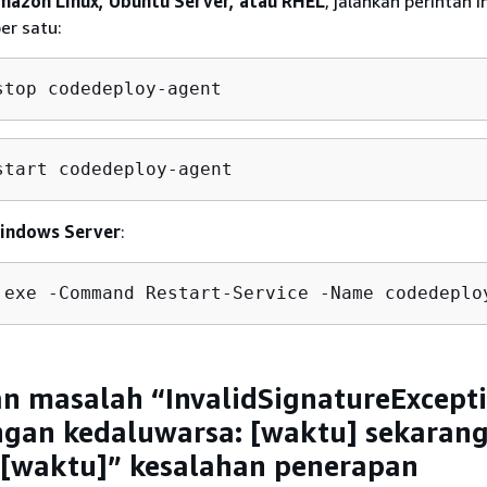
mazon Linux, Ubuntu Server, atau RHEL
, jalankan perintah 
per satu:
stop codedeploy-agent
start codedeploy-agent
indows Server
:
.exe -Command Restart-Service -Name codedeplo
 masalah “InvalidSignatureExcepti
gan kedaluwarsa: [waktu] sekarang
 [waktu]” kesalahan penerapan