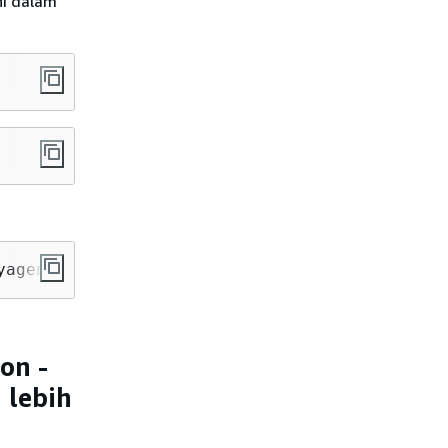
ini dalam
yagent
on -
 lebih