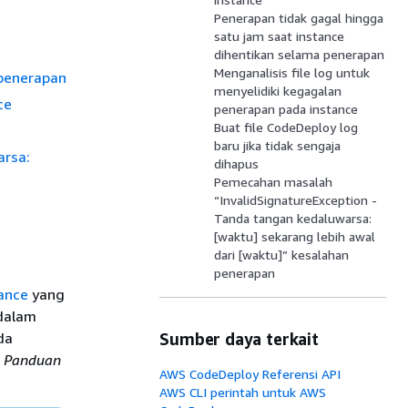
Penerapan tidak gagal hingga
satu jam saat instance
dihentikan selama penerapan
Menganalisis file log untuk
 penerapan
menyelidiki kegagalan
ce
penerapan pada instance
Buat file CodeDeploy log
baru jika tidak sengaja
arsa:
dihapus
Pemecahan masalah
“InvalidSignatureException -
Tanda tangan kedaluwarsa:
[waktu] sekarang lebih awal
dari [waktu]” kesalahan
penerapan
ance
yang
 dalam
da
Sumber daya terkait
i
Panduan
AWS CodeDeploy Referensi API
AWS CLI perintah untuk AWS