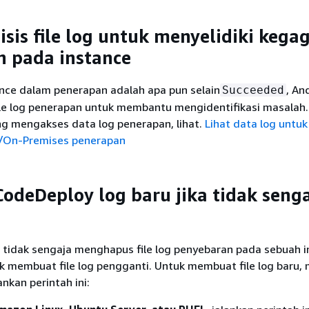
sis file log untuk menyelidiki kega
 pada instance
ance dalam penerapan adalah apa pun selain
, An
Succeeded
ile log penerapan untuk membantu mengidentifikasi masalah
ng mengakses data log penerapan, lihat.
Lihat data log untuk
/On-Premises penerapan
 CodeDeploy log baru jika tidak seng
 tidak sengaja menghapus file log penyebaran pada sebuah i
k membuat file log pengganti. Untuk membuat file log baru,
lankan perintah ini: