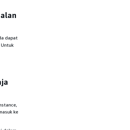
galan
da dapat
. Untuk
aja
nstance,
 masuk ke