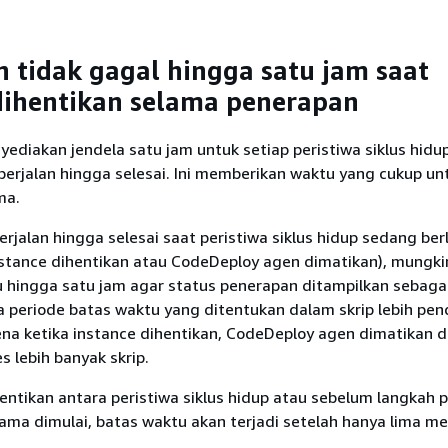
 tidak gagal hingga satu jam saat
dihentikan selama penerapan
diakan jendela satu jam untuk setiap peristiwa siklus hidu
erjalan hingga selesai. Ini memberikan waktu yang cukup unt
ma.
 berjalan hingga selesai saat peristiwa siklus hidup sedang be
instance dihentikan atau CodeDeploy agen dimatikan), mungki
 hingga satu jam agar status penerapan ditampilkan sebagai 
a periode batas waktu yang ditentukan dalam skrip lebih pen
rena ketika instance dihentikan, CodeDeploy agen dimatikan d
 lebih banyak skrip.
hentikan antara peristiwa siklus hidup atau sebelum langkah p
tama dimulai, batas waktu akan terjadi setelah hanya lima me