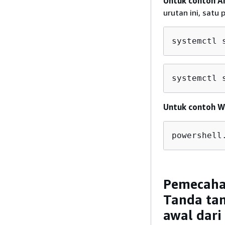
Untuk contoh A
urutan ini, satu 
systemctl 
systemctl 
Untuk contoh W
powershell
Pemecahan
Tanda tan
awal dari