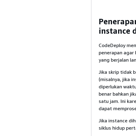
Penerapan
instance 
CodeDeploy menye
penerapan agar b
yang berjalan la
Jika skrip tidak
(misalnya, jika 
diperlukan waktu
benar bahkan jik
satu jam. Ini ka
dapat memproses
Jika instance di
siklus hidup per