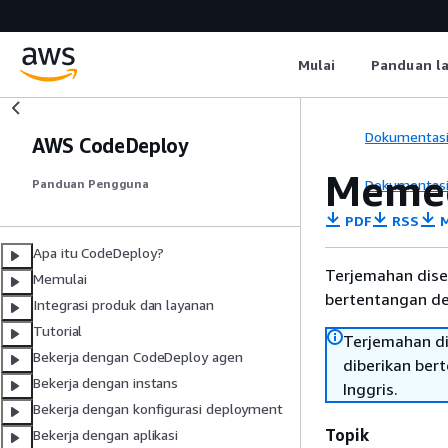
Mulai
Panduan l
Dokumentas
AWS CodeDeploy
Memec
Dokumentas
Panduan Pengguna
PDF
RSS
M
Apa itu CodeDeploy?
Terjemahan dise
Memulai
bertentangan den
Integrasi produk dan layanan
Tutorial
Terjemahan di
Bekerja dengan CodeDeploy agen
diberikan ber
Bekerja dengan instans
Inggris.
Bekerja dengan konfigurasi deployment
Topik
Bekerja dengan aplikasi