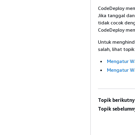
CodeDeploy memb
Jika tanggal da
tidak cocok den
CodeDeploy men
Untuk menghinda
salah, lihat topik
Mengatur Wa
Mengatur Wa
Topik berikutny
Topik sebelumn