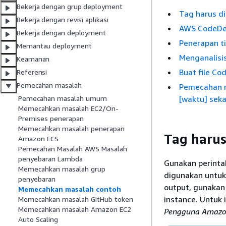
Bekerja dengan grup deployment
Tag harus d
Bekerja dengan revisi aplikasi
AWS CodeDep
Bekerja dengan deployment
Penerapan t
Memantau deployment
Menganalisis
Keamanan
Buat file Co
Referensi
Pemecahan masalah
Pemecahan m
[waktu] seka
Pemecahan masalah umum
Memecahkan masalah EC2/On-
Premises penerapan
Memecahkan masalah penerapan
Tag harus
Amazon ECS
Pemecahan Masalah AWS Masalah
penyebaran Lambda
Gunakan perint
Memecahkan masalah grup
digunakan untuk 
penyebaran
output, gunakan
Memecahkan masalah contoh
instance. Untuk 
Memecahkan masalah GitHub token
Memecahkan masalah Amazon EC2
Pengguna Amazo
Auto Scaling