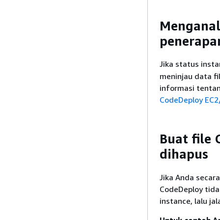
Menganali
penerapan
Jika status inst
meninjau data f
informasi tenta
CodeDeploy EC2
Buat file
dihapus
Jika Anda secara
CodeDeploy tida
instance, lalu ja