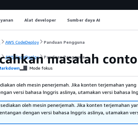
ayanan
Alat developer
Sumber daya AI
i
AWS CodeDeploy
Panduan Pengguna
ahkan masalah cont
i
AWS CodeDeploy
Panduan Pengguna
arkdown
Mode fokus
diakan oleh mesin penerjemah. Jika konten terjemahan yang 
gan versi bahasa Inggris aslinya, utamakan versi bahasa Ing
sediakan oleh mesin penerjemah. Jika konten terjemahan ya
tentangan dengan versi bahasa Inggris aslinya, utamakan ver