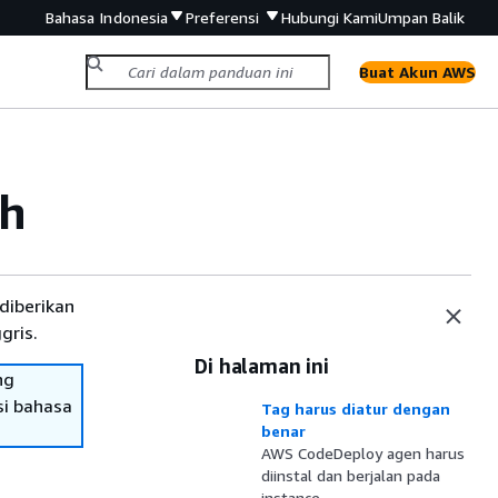
Bahasa Indonesia
Preferensi
Hubungi Kami
Umpan Balik
Buat Akun AWS
oh
diberikan
gris.
Di halaman ini
ng
si bahasa
Tag harus diatur dengan
benar
AWS CodeDeploy agen harus
diinstal dan berjalan pada
instance