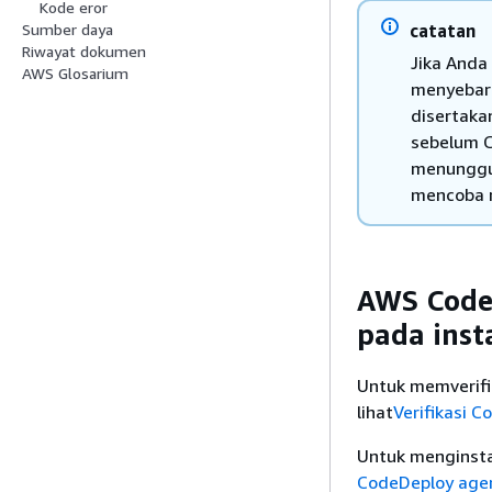
Kode eror
catatan
Sumber daya
Riwayat dokumen
Jika Anda
AWS Glosarium
menyebark
disertaka
sebelum 
menunggu 
mencoba 
AWS CodeD
pada inst
Untuk memverifik
lihat
Verifikasi 
Untuk menginsta
CodeDeploy age