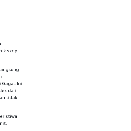
p
uk skrip
rlangsung
n
Gagal. Ini
dek dari
an tidak
eristiwa
nit.