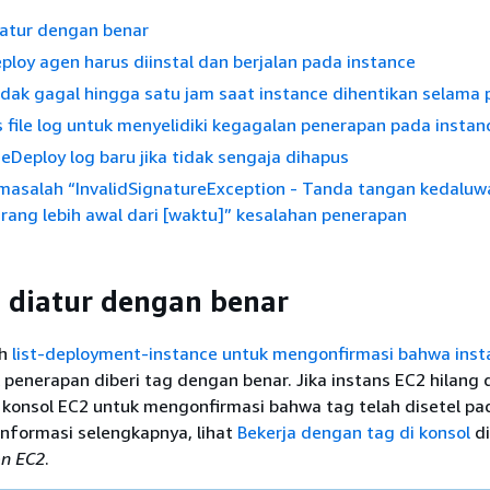
iatur dengan benar
loy agen harus diinstal dan berjalan pada instance
idak gagal hingga satu jam saat instance dihentikan selama
 file log untuk menyelidiki kegagalan penerapan pada instan
deDeploy log baru jika tidak sengaja dihapus
asalah “InvalidSignatureException - Tanda tangan kedaluw
rang lebih awal dari [waktu]” kesalahan penerapan
 diatur dengan benar
ah
list-deployment-instance untuk mengonfirmasi bahwa inst
penerapan diberi tag dengan benar. Jika instans EC2 hilang
 konsol EC2 untuk mengonfirmasi bahwa tag telah disetel pa
informasi selengkapnya, lihat
Bekerja dengan tag di konsol
d
n EC2
.