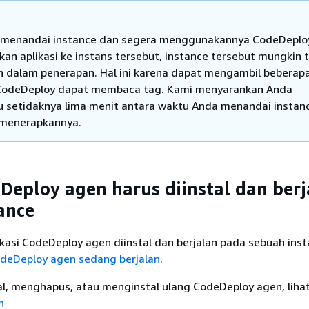
 menandai instance dan segera menggunakannya CodeDeplo
an aplikasi ke instans tersebut, instance tersebut mungkin 
n dalam penerapan. Hal ini karena dapat mengambil beberap
CodeDeploy dapat membaca tag. Kami menyarankan Anda
setidaknya lima menit antara waktu Anda menandai instan
menerapkannya.
eploy agen harus diinstal dan berj
ance
asi CodeDeploy agen diinstal dan berjalan pada sebuah inst
CodeDeploy agen sedang berjalan
.
l, menghapus, atau menginstal ulang CodeDeploy agen, liha
n