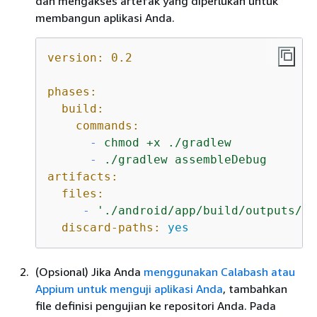
dan mengakses artefak yang diperlukan untuk
membangun aplikasi Anda.
version:
0.2
phases:
build:
commands:
-
chmod
+x
./gradlew
-
./gradlew
assembleDebug
artifacts:
files:
-
'./android/app/build/outputs/**
discard-paths:
yes
(Opsional) Jika Anda
menggunakan Calabash atau
Appium untuk menguji aplikasi Anda
, tambahkan
file definisi pengujian ke repositori Anda. Pada