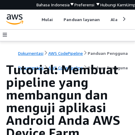
Bahasa Indonesia
Preferensi
Hubungi Kami
Ump
Mulai
Panduan layanan
Alat devel
Dokumentasi
AWS CodePipeline
Panduan Pengguna
Tutorial: Membuat
Dokumentasi
AWS CodePipeline
Panduan Pengguna
pipeline yang
membangun dan
menguji aplikasi
Android Anda AWS
Device Farm