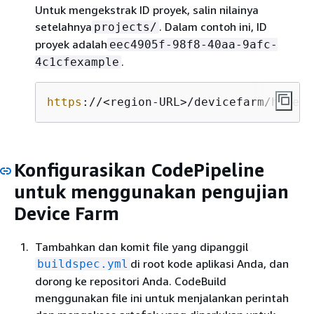
Untuk mengekstrak ID proyek, salin nilainya
setelahnya
. Dalam contoh ini, ID
projects/
proyek adalah
eec4905f-98f8-40aa-9afc-
.
4c1cfexample
https
://<region-URL>/devicefarm/home?r
Konfigurasikan CodePipeline
untuk menggunakan pengujian
Device Farm
Tambahkan dan komit file yang dipanggil
di root kode aplikasi Anda, dan
buildspec.yml
dorong ke repositori Anda. CodeBuild
menggunakan file ini untuk menjalankan perintah