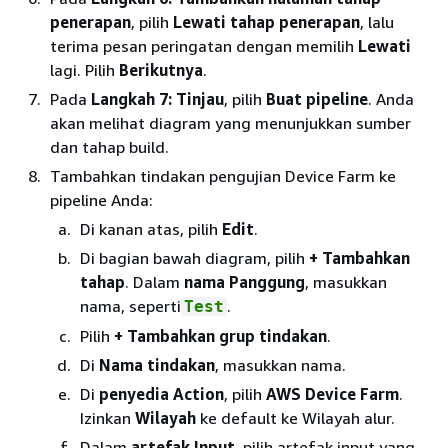
penerapan
, pilih
Lewati tahap penerapan
, lalu
terima pesan peringatan dengan memilih
Lewati
lagi. Pilih
Berikutnya
.
Pada
Langkah 7: Tinjau
, pilih
Buat pipeline
. Anda
akan melihat diagram yang menunjukkan sumber
dan tahap build.
Tambahkan tindakan pengujian Device Farm ke
pipeline Anda:
Di kanan atas, pilih
Edit
.
Di bagian bawah diagram, pilih
+ Tambahkan
tahap
. Dalam
nama Panggung
, masukkan
nama, seperti
.
Test
Pilih
+ Tambahkan grup tindakan
.
Di
Nama tindakan
, masukkan nama.
Di
penyedia Action
, pilih
AWS Device Farm
.
Izinkan
Wilayah
ke default ke Wilayah alur.
Dalam
artefak Input
, pilih artefak input yang