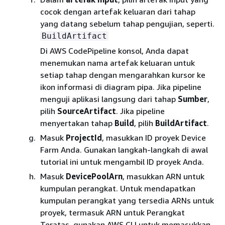
cocok dengan artefak keluaran dari tahap
yang datang sebelum tahap pengujian, seperti.
BuildArtifact
Di AWS CodePipeline konsol, Anda dapat
menemukan nama artefak keluaran untuk
setiap tahap dengan mengarahkan kursor ke
ikon informasi di diagram pipa. Jika pipeline
menguji aplikasi langsung dari tahap
Sumber
,
pilih
SourceArtifact
. Jika pipeline
menyertakan tahap
Build
, pilih
BuildArtifact
.
Masuk
ProjectId
, masukkan ID proyek Device
Farm Anda. Gunakan langkah-langkah di awal
tutorial ini untuk mengambil ID proyek Anda.
Masuk
DevicePoolArn
, masukkan ARN untuk
kumpulan perangkat. Untuk mendapatkan
kumpulan perangkat yang tersedia ARNs untuk
proyek, termasuk ARN untuk Perangkat
Teratas, gunakan AWS CLI untuk memasukkan