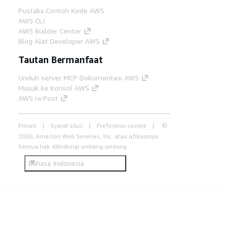
Pustaka Contoh Kode AWS
AWS CLI
AWS Builder Center
Blog Alat Developer AWS
Tautan Bermanfaat
Unduh server MCP Dokumentasi AWS
Masuk ke Konsol AWS
AWS re:Post
Privasi
Syarat situs
Preferensi cookie
©
2026, Amazon Web Services, Inc. atau afiliasinya.
Semua hak dilindungi undang-undang.
Bahasa Indonesia