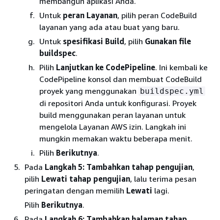
membangun aplikasi Anda.
Untuk
peran Layanan
, pilih peran CodeBuild
layanan yang ada atau buat yang baru.
Untuk
spesifikasi Build
, pilih
Gunakan file
buildspec
.
Pilih
Lanjutkan ke CodePipeline
. Ini kembali ke
CodePipeline konsol dan membuat CodeBuild
proyek yang menggunakan
buildspec.yml
di repositori Anda untuk konfigurasi. Proyek
build menggunakan peran layanan untuk
mengelola Layanan AWS izin. Langkah ini
mungkin memakan waktu beberapa menit.
Pilih
Berikutnya
.
Pada
Langkah 5: Tambahkan tahap pengujian
,
pilih
Lewati tahap pengujian
, lalu terima pesan
peringatan dengan memilih
Lewati
lagi.
Pilih
Berikutnya
.
Pada
Langkah 6: Tambahkan halaman tahap