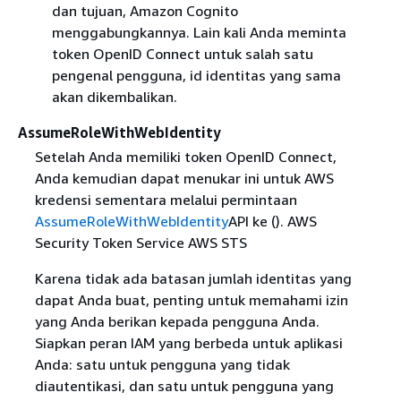
dan tujuan, Amazon Cognito
menggabungkannya. Lain kali Anda meminta
token OpenID Connect untuk salah satu
pengenal pengguna, id identitas yang sama
akan dikembalikan.
AssumeRoleWithWebIdentity
Setelah Anda memiliki token OpenID Connect,
Anda kemudian dapat menukar ini untuk AWS
kredensi sementara melalui permintaan
AssumeRoleWithWebIdentity
API ke (). AWS
Security Token Service AWS STS
Karena tidak ada batasan jumlah identitas yang
dapat Anda buat, penting untuk memahami izin
yang Anda berikan kepada pengguna Anda.
Siapkan peran IAM yang berbeda untuk aplikasi
Anda: satu untuk pengguna yang tidak
diautentikasi, dan satu untuk pengguna yang