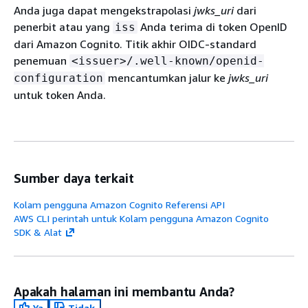
Anda juga dapat mengekstrapolasi
jwks_uri
dari
penerbit atau yang
Anda terima di token OpenID
iss
dari Amazon Cognito. Titik akhir OIDC-standard
penemuan
<issuer>/.well-known/openid-
mencantumkan jalur ke
jwks_uri
configuration
untuk token Anda.
Sumber daya terkait
Kolam pengguna Amazon Cognito Referensi API
AWS CLI perintah untuk Kolam pengguna Amazon Cognito
SDK & Alat
Apakah halaman ini membantu Anda?
Ya
Tidak