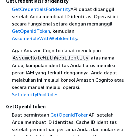
GetCredentialsForIdentity
GetCredentialsForIdentity
API dapat dipanggil
setelah Anda membuat ID identitas. Operasi ini
secara fungsional setara dengan memanggil
GetOpenIdToken
, kemudian
AssumeRoleWithWebIdentity
.
Agar Amazon Cognito dapat menelepon
atas nama
AssumeRoleWithWebIdentity
Anda, kumpulan identitas Anda harus memiliki
peran IAM yang terkait dengannya. Anda dapat
melakukan ini melalui konsol Amazon Cognito atau
secara manual melalui operasi.
SetIdentityPoolRoles
GetOpenIdToken
Buat permintaan
GetOpenIdToken
API setelah
Anda membuat ID identitas. Cache ID identitas
setelah permintaan pertama Anda, dan mulai sesi