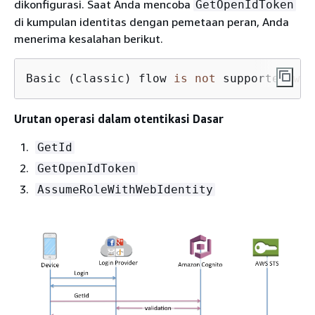
dikonfigurasi. Saat Anda mencoba
GetOpenIdToken
di kumpulan identitas dengan pemetaan peran, Anda
menerima kesalahan berikut.
Basic (classic) flow 
is
not
 supported 
wit
Urutan operasi dalam otentikasi Dasar
GetId
GetOpenIdToken
AssumeRoleWithWebIdentity