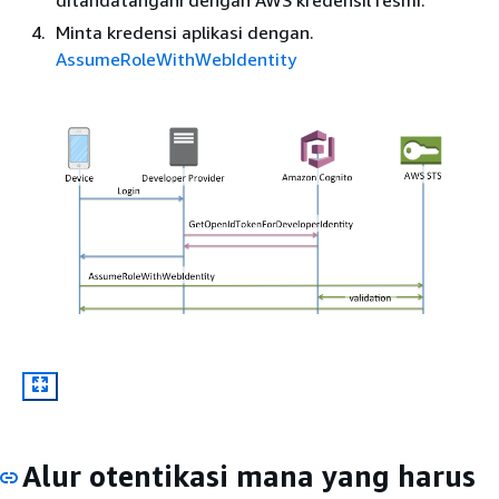
Minta kredensi aplikasi dengan.
AssumeRoleWithWebIdentity
Alur otentikasi mana yang harus