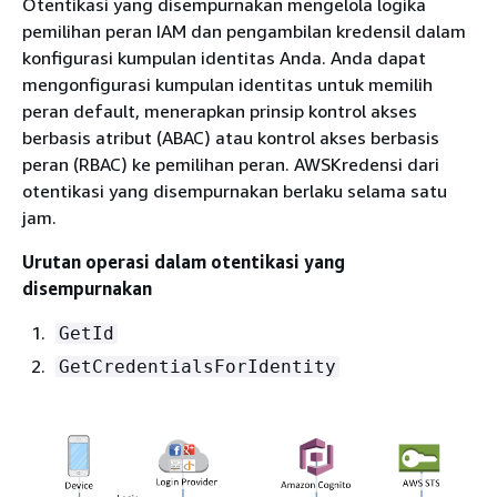
Otentikasi yang disempurnakan mengelola logika
pemilihan peran IAM dan pengambilan kredensil dalam
konfigurasi kumpulan identitas Anda. Anda dapat
mengonfigurasi kumpulan identitas untuk memilih
peran default, menerapkan prinsip kontrol akses
berbasis atribut (ABAC) atau kontrol akses berbasis
peran (RBAC) ke pemilihan peran. AWSKredensi dari
otentikasi yang disempurnakan berlaku selama satu
jam.
Urutan operasi dalam otentikasi yang
disempurnakan
GetId
GetCredentialsForIdentity