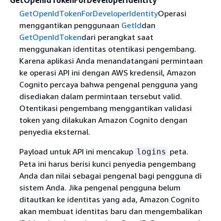
GetOpenIdTokenForDeveloperIdentity
Operasi
menggantikan penggunaan
GetId
dan
GetOpenIdToken
dari perangkat saat
menggunakan identitas otentikasi pengembang.
Karena aplikasi Anda menandatangani permintaan
ke operasi API ini dengan AWS kredensil, Amazon
Cognito percaya bahwa pengenal pengguna yang
disediakan dalam permintaan tersebut valid.
Otentikasi pengembang menggantikan validasi
token yang dilakukan Amazon Cognito dengan
penyedia eksternal.
Payload untuk API ini mencakup
peta.
logins
Peta ini harus berisi kunci penyedia pengembang
Anda dan nilai sebagai pengenal bagi pengguna di
sistem Anda. Jika pengenal pengguna belum
ditautkan ke identitas yang ada, Amazon Cognito
akan membuat identitas baru dan mengembalikan