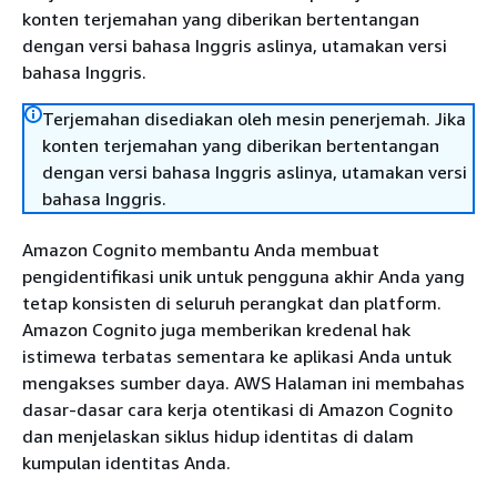
konten terjemahan yang diberikan bertentangan
dengan versi bahasa Inggris aslinya, utamakan versi
bahasa Inggris.
Terjemahan disediakan oleh mesin penerjemah. Jika
konten terjemahan yang diberikan bertentangan
dengan versi bahasa Inggris aslinya, utamakan versi
bahasa Inggris.
Amazon Cognito membantu Anda membuat
pengidentifikasi unik untuk pengguna akhir Anda yang
tetap konsisten di seluruh perangkat dan platform.
Amazon Cognito juga memberikan kredenal hak
istimewa terbatas sementara ke aplikasi Anda untuk
mengakses sumber daya. AWS Halaman ini membahas
dasar-dasar cara kerja otentikasi di Amazon Cognito
dan menjelaskan siklus hidup identitas di dalam
kumpulan identitas Anda.