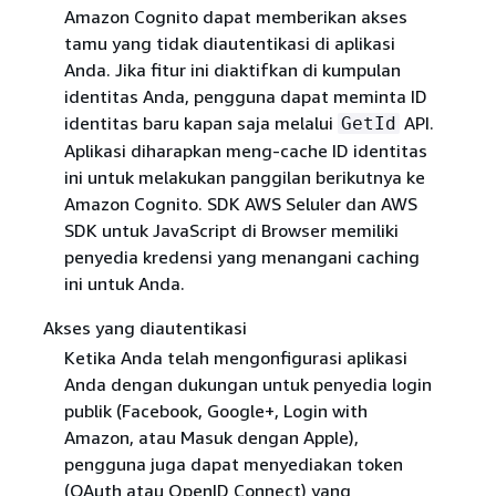
Amazon Cognito dapat memberikan akses
tamu yang tidak diautentikasi di aplikasi
Anda. Jika fitur ini diaktifkan di kumpulan
identitas Anda, pengguna dapat meminta ID
identitas baru kapan saja melalui
API.
GetId
Aplikasi diharapkan meng-cache ID identitas
ini untuk melakukan panggilan berikutnya ke
Amazon Cognito. SDK AWS Seluler dan AWS
SDK untuk JavaScript di Browser memiliki
penyedia kredensi yang menangani caching
ini untuk Anda.
Akses yang diautentikasi
Ketika Anda telah mengonfigurasi aplikasi
Anda dengan dukungan untuk penyedia login
publik (Facebook, Google+, Login with
Amazon, atau Masuk dengan Apple),
pengguna juga dapat menyediakan token
(OAuth atau OpenID Connect) yang