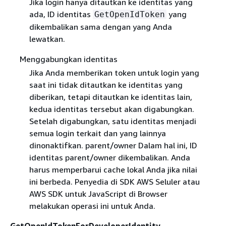
Jika login hanya ditautkan ke identitas yang
ada, ID identitas
yang
GetOpenIdToken
dikembalikan sama dengan yang Anda
lewatkan.
Menggabungkan identitas
Jika Anda memberikan token untuk login yang
saat ini tidak ditautkan ke identitas yang
diberikan, tetapi ditautkan ke identitas lain,
kedua identitas tersebut akan digabungkan.
Setelah digabungkan, satu identitas menjadi
semua login terkait dan yang lainnya
dinonaktifkan. parent/owner Dalam hal ini, ID
identitas parent/owner dikembalikan. Anda
harus memperbarui cache lokal Anda jika nilai
ini berbeda. Penyedia di SDK AWS Seluler atau
AWS SDK untuk JavaScript di Browser
melakukan operasi ini untuk Anda.
GetOpenIdTokenForDeveloperIdentity