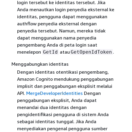
login tersebut ke identitas tersebut. Jika
Anda menautkan login penyedia eksternal ke
identitas, pengguna dapat menggunakan
authflow penyedia eksternal dengan
penyedia tersebut. Namun, mereka tidak
dapat menggunakan nama penyedia
pengembang Anda di peta login saat
menelepon
atau
.
GetId
GetOpenIdToken
Menggabungkan identitas
Dengan identitas otentikasi pengembang,
Amazon Cognito mendukung penggabungan
implisit dan penggabungan eksplisit melalui
API.
MergeDeveloperIdentities
Dengan
penggabungan eksplisit, Anda dapat
menandai dua identitas dengan
pengidentifikasi pengguna di sistem Anda
sebagai identitas tunggal. Jika Anda
menyediakan pengenal pengguna sumber