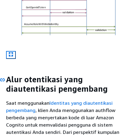
Alur otentikasi yang
diautentikasi pengembang
Saat menggunakan
Identitas yang diautentikasi
pengembang
, klien Anda menggunakan authflow
berbeda yang menyertakan kode di luar Amazon
Cognito untuk memvalidasi pengguna di sistem
autentikasi Anda sendiri. Dari perspektif kumpulan