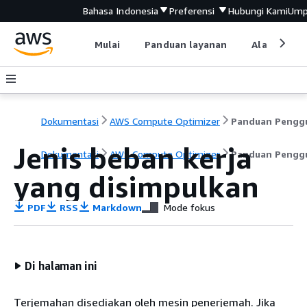
Bahasa Indonesia
Preferensi
Hubungi Kami
Ump
Mulai
Panduan layanan
Alat devel
Dokumentasi
AWS Compute Optimizer
Jenis beban kerja
Dokumentasi
AWS Compute Optimizer
Panduan Pengg
yang disimpulkan
PDF
RSS
Markdown
Mode fokus
Di halaman ini
Terjemahan disediakan oleh mesin penerjemah. Jika