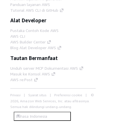
Panduan layanan AWS
Tutorial AWS CLI di GitHub
Alat Developer
Pustaka Contoh Kode AWS
AWS CLI
AWS Builder Center
Blog Alat Developer AWS
Tautan Bermanfaat
Unduh server MCP Dokumentasi AWS
Masuk ke Konsol AWS
AWS re:Post
Privasi
Syarat situs
Preferensi cookie
©
2026, Amazon Web Services, Inc. atau afiliasinya.
Semua hak dilindungi undang-undang.
Bahasa Indonesia