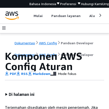
Bahasa Indonesia
Preferensi
Hubungi Kami
Ump
Mulai
Panduan layanan
Alat devel
Dokumentasi
AWS Config
Panduan Developer
Komponen AWS
Dokumentasi
AWS Config
Panduan Developer
Config Aturan
PDF
RSS
Markdown
Mode fokus
Di halaman ini
Terjemahan disediakan oleh mesin penerjemah. Jika