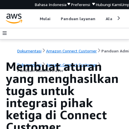
Bahasa Indonesia
Preferensi
Hubungi Kami
Ump
Mulai
Panduan layanan
Alat devel
Dokumentasi
Amazon Connect Customer
Membuat aturan
Dokumentasi
Amazon Connect Customer
Panduan Administrator
yang menghasilkan
tugas untuk
integrasi pihak
ketiga di Connect
Customer