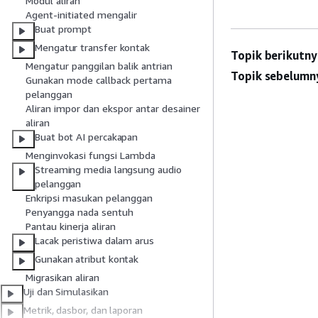
Modul aliran
Agent-initiated mengalir
Buat prompt
Mengatur transfer kontak
Topik berikutny
Mengatur panggilan balik antrian
Topik sebelumn
Gunakan mode callback pertama
pelanggan
Aliran impor dan ekspor antar desainer
aliran
Buat bot AI percakapan
Menginvokasi fungsi Lambda
Streaming media langsung audio
pelanggan
Enkripsi masukan pelanggan
Penyangga nada sentuh
Pantau kinerja aliran
Lacak peristiwa dalam arus
Gunakan atribut kontak
Migrasikan aliran
Uji dan Simulasikan
Metrik, dasbor, dan laporan