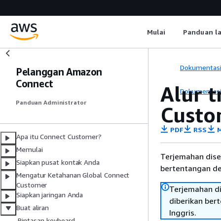
Mulai
Panduan l
Dokumentas
Pelanggan Amazon
Connect
Alur t
Dokumentas
Panduan Administrator
Custo
PDF
RSS
M
Apa itu Connect Customer?
Memulai
Terjemahan dise
Siapkan pusat kontak Anda
bertentangan den
Mengatur Ketahanan Global Connect
Customer
Terjemahan di
Siapkan jaringan Anda
diberikan ber
Buat aliran
Inggris.
Pintasan keyboard