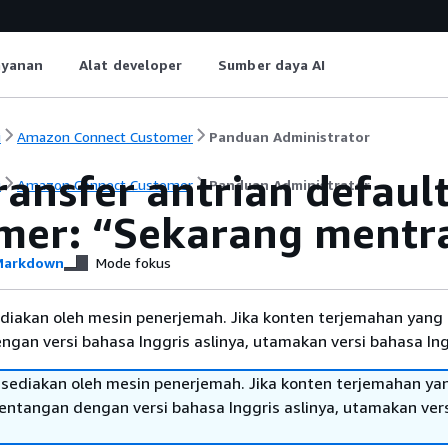
ayanan
Alat developer
Sumber daya AI
i
Amazon Connect Customer
Panduan Administrator
ransfer antrian defaul
i
Amazon Connect Customer
Panduan Administrator
mer: “Sekarang mentr
arkdown
Mode fokus
diakan oleh mesin penerjemah. Jika konten terjemahan yang 
gan versi bahasa Inggris aslinya, utamakan versi bahasa Ing
sediakan oleh mesin penerjemah. Jika konten terjemahan ya
tentangan dengan versi bahasa Inggris aslinya, utamakan ver