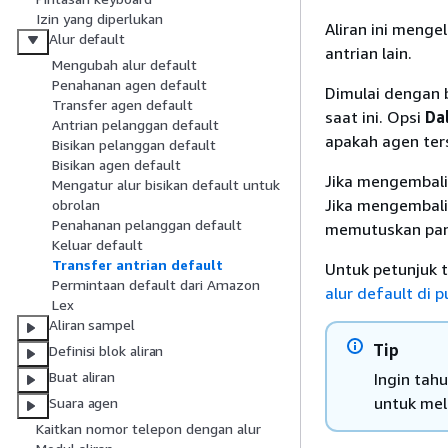
Izin yang diperlukan
Aliran ini meng
Alur default
antrian lain.
Mengubah alur default
Penahanan agen default
Dimulai dengan 
Transfer agen default
saat ini. Opsi
Da
Antrian pelanggan default
apakah agen ters
Bisikan pelanggan default
Bisikan agen default
Jika mengembal
Mengatur alur bisikan default untuk
Jika mengembal
obrolan
Penahanan pelanggan default
memutuskan pan
Keluar default
Transfer antrian default
Untuk petunjuk 
Permintaan default dari Amazon
alur default di
Lex
Aliran sampel
Tip
Definisi blok aliran
Buat aliran
Ingin tah
untuk meli
Suara agen
Kaitkan nomor telepon dengan alur