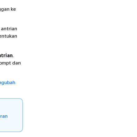
ggan ke
 antrian
entukan
ntrian
.
rompt dan
ngubah
iran