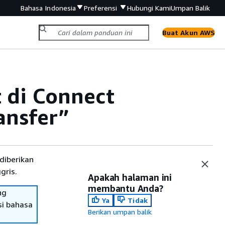
Bahasa Indonesia
Preferensi
Hubungi Kami
Umpan Balik
Buat Akun AWS
t di Connect
ansfer”
diberikan
gris.
Apakah halaman ini
membantu Anda?
ng
Ya
Tidak
si bahasa
Berikan umpan balik