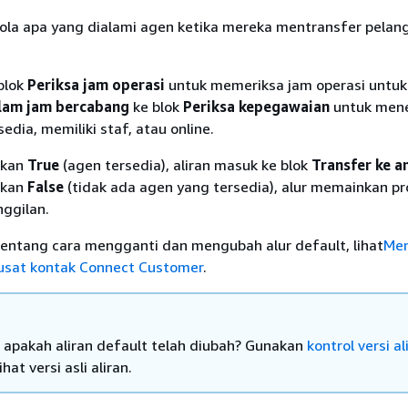
elola apa yang dialami agen ketika mereka mentransfer pelan
blok
Periksa jam operasi
untuk memeriksa jam operasi untuk
lam jam bercabang
ke blok
Periksa kepegawaian
untuk men
edia, memiliki staf, atau online.
ikan
True
(agen tersedia), aliran masuk ke blok
Transfer ke a
ikan
False
(tidak ada agen yang tersedia), alur memainkan p
ggilan.
tentang cara mengganti dan mengubah alur default, lihat
Me
 pusat kontak Connect Customer
.
u apakah aliran default telah diubah? Gunakan
kontrol versi al
hat versi asli aliran.