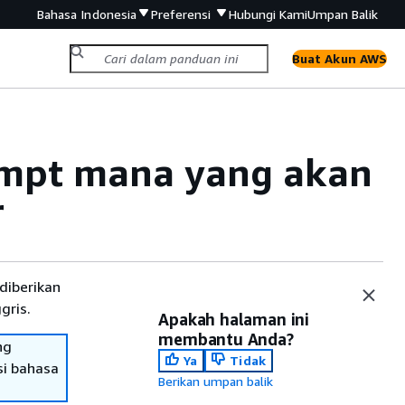
Bahasa Indonesia
Preferensi
Hubungi Kami
Umpan Balik
Buat Akun AWS
ompt mana yang akan
r
diberikan
gris.
Apakah halaman ini
membantu Anda?
ng
Ya
Tidak
si bahasa
Berikan umpan balik