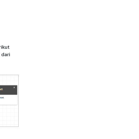
rikut
 dari