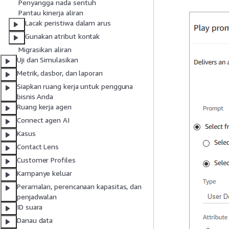
Penyangga nada sentuh
Pantau kinerja aliran
Lacak peristiwa dalam arus
Gunakan atribut kontak
Migrasikan aliran
Uji dan Simulasikan
Metrik, dasbor, dan laporan
Siapkan ruang kerja untuk pengguna
bisnis Anda
Ruang kerja agen
Connect agen AI
Kasus
Contact Lens
Customer Profiles
Kampanye keluar
Peramalan, perencanaan kapasitas, dan
penjadwalan
ID suara
Danau data