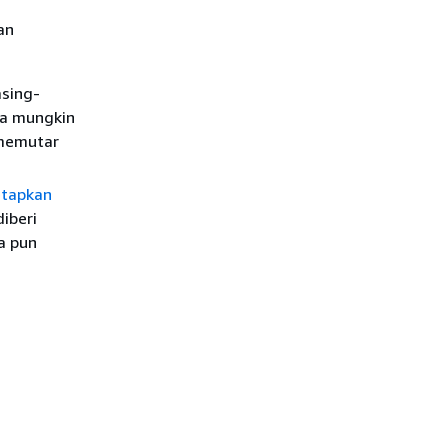
an
asing-
ma mungkin
 memutar
tapkan
iberi
a pun