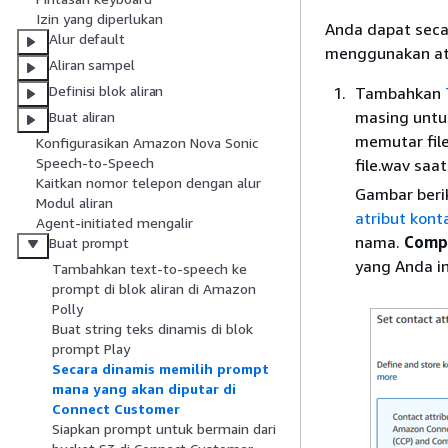
Izin yang diperlukan
Anda dapat seca
Alur default
menggunakan atr
Aliran sampel
Definisi blok aliran
Tambahkan
masing untu
Buat aliran
memutar fil
Konfigurasikan Amazon Nova Sonic
Speech-to-Speech
file.wav saat
Kaitkan nomor telepon dengan alur
Gambar beri
Modul aliran
atribut kont
Agent-initiated mengalir
nama.
Comp
Buat prompt
yang Anda i
Tambahkan text-to-speech ke
prompt di blok aliran di Amazon
Polly
Buat string teks dinamis di blok
prompt Play
Secara dinamis memilih prompt
mana yang akan diputar di
Connect Customer
Siapkan prompt untuk bermain dari