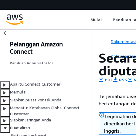
Mulai
Panduan l
Dokumentas
Pelanggan Amazon
Connect
Secar
Dokumentas
Panduan Administrator
diput
PDF
RSS
M
Apa itu Connect Customer?
Memulai
Terjemahan dise
Siapkan pusat kontak Anda
bertentangan den
Mengatur Ketahanan Global Connect
Customer
Terjemahan di
Siapkan jaringan Anda
diberikan ber
Buat aliran
Inggris.
Pintasan keyboard