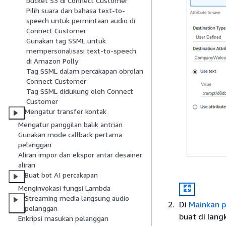
bucket S3 di Connect Customer
Pilih suara dan bahasa text-to-
speech untuk permintaan audio di
Connect Customer
Gunakan tag SSML untuk
mempersonalisasi text-to-speech
di Amazon Polly
Tag SSML dalam percakapan obrolan
Connect Customer
Tag SSML didukung oleh Connect
Customer
Mengatur transfer kontak
Mengatur panggilan balik antrian
Gunakan mode callback pertama
pelanggan
Aliran impor dan ekspor antar desainer
aliran
Buat bot AI percakapan
Menginvokasi fungsi Lambda
Streaming media langsung audio
Di
Mainkan 
pelanggan
buat di lang
Enkripsi masukan pelanggan