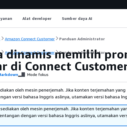
ayanan
Alat developer
Sumber daya AI
i
Amazon Connect Customer
Panduan Administrator
a dinamis memilih pr
i
Amazon Connect Customer
Panduan Administrator
ar di Connect Custome
arkdown
Mode fokus
diakan oleh mesin penerjemah. Jika konten terjemahan yang 
gan versi bahasa Inggris aslinya, utamakan versi bahasa Ing
sediakan oleh mesin penerjemah. Jika konten terjemahan ya
tentangan dengan versi bahasa Inggris aslinya, utamakan ver