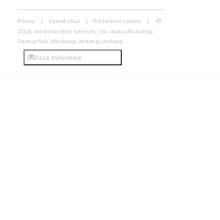
Privasi
Syarat situs
Preferensi cookie
©
2026, Amazon Web Services, Inc. atau afiliasinya.
Semua hak dilindungi undang-undang.
Bahasa Indonesia