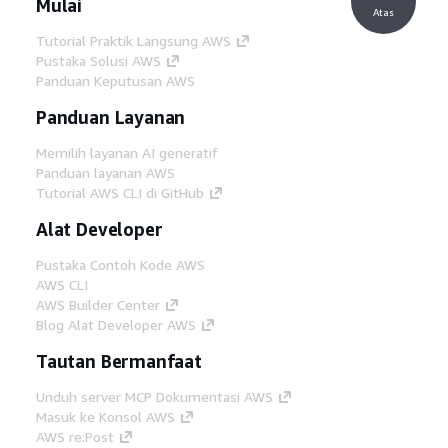
Mulai
Atas
Tutorial Praktik Langsung AWS
Pustaka Solusi AWS
Panduan Keputusan AWS
Panduan Layanan
Memilih layanan AI generatif
Panduan layanan AWS
Tutorial AWS CLI di GitHub
Alat Developer
Pustaka Contoh Kode AWS
AWS CLI
AWS Builder Center
Blog Alat Developer AWS
Tautan Bermanfaat
Unduh server MCP Dokumentasi AWS
Masuk ke Konsol AWS
AWS re:Post