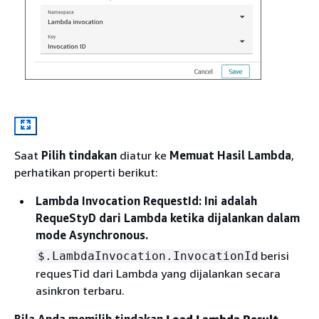
Saat
Pilih tindakan
diatur ke
Memuat Hasil Lambda
,
perhatikan properti berikut:
Lambda Invocation RequestId
: Ini adalah
RequeStyD dari Lambda ketika dijalankan dalam
mode Asynchronous.
berisi
$.LambdaInvocation.InvocationId
requesTid dari Lambda yang dijalankan secara
asinkron terbaru.
Bila Anda memilih tindakan
Load Lambda Result
,