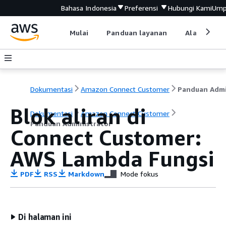
Bahasa Indonesia
Preferensi
Hubungi Kami
Ump
Mulai
Panduan layanan
Alat devel
Dokumentasi
Amazon Connect Customer
Blok aliran di
Dokumentasi
Amazon Connect Customer
Panduan Administrator
Connect Customer:
AWS Lambda Fungsi
PDF
RSS
Markdown
Mode fokus
Di halaman ini