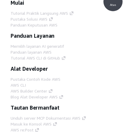
Mulai
Atas
Tutorial Praktik Langsung AWS
Pustaka Solusi AWS
Panduan Keputusan AWS
Panduan Layanan
Memilih layanan AI generatif
Panduan layanan AWS
Tutorial AWS CLI di GitHub
Alat Developer
Pustaka Contoh Kode AWS
AWS CLI
AWS Builder Center
Blog Alat Developer AWS
Tautan Bermanfaat
Unduh server MCP Dokumentasi AWS
Masuk ke Konsol AWS
AWS re:Post