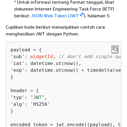
* Untuk informasi tentang format tanggal, lihat
dokumen Internet Engineering Task Force (IETF)
berikut:
JSON Web Token (JWT
), halaman 5.
Cuplikan kode berikut menunjukkan contoh cara
menghasilkan JWT dengan Python:
payload = 
{
'sub': 
widgetId
, 
// don't add single quot
'iat': datetime.utcnow(),

'exp': datetime.utcnow() + timedelta(seco
}

header = 
{
'typ': 
"JWT"
,

'alg': 'HS256'

}

encoded_token = jwt.encode((payload), CON