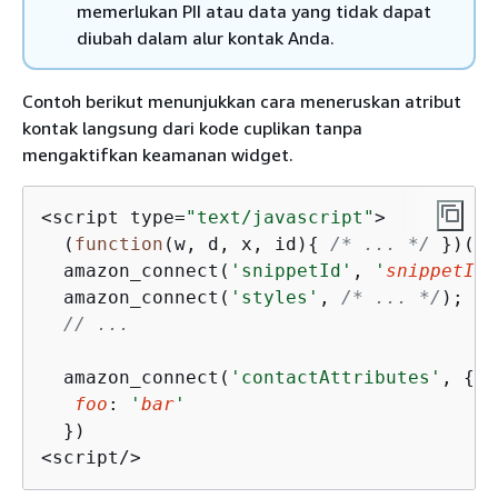
memerlukan PII atau data yang tidak dapat
diubah dalam alur kontak Anda.
Contoh berikut menunjukkan cara meneruskan atribut
kontak langsung dari kode cuplikan tanpa
mengaktifkan keamanan widget.
<script type=
"text/javascript"
>

  (
function
(
w, d, x, id
)
{
/* ... */
 })(
wi
  amazon_connect(
'snippetId'
, 
'
snippetId
'
  amazon_connect(
'styles'
, 
/* ... */
);

// ...
  amazon_connect(
'contactAttributes'
, 
{
foo
: 
'
bar
'
  })

<script/>