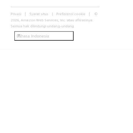
Privasi
Syarat situs
Preferensi cookie
©
2026, Amazon Web Services, Inc. atau afiliasinya.
Semua hak dilindungi undang-undang.
Bahasa Indonesia