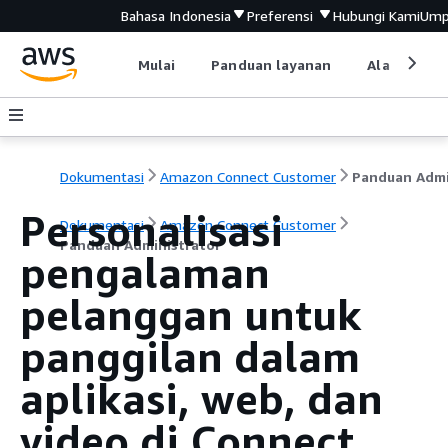
Bahasa Indonesia
Preferensi
Hubungi Kami
Ump
Mulai
Panduan layanan
Alat devel
Dokumentasi
Amazon Connect Customer
Personalisasi
Dokumentasi
Amazon Connect Customer
Panduan Administrator
pengalaman
pelanggan untuk
panggilan dalam
aplikasi, web, dan
video di Connect