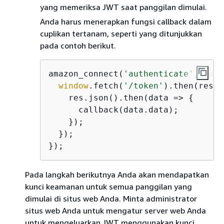
yang memeriksa JWT saat panggilan dimulai.
Anda harus menerapkan fungsi callback dalam
cuplikan tertanam, seperti yang ditunjukkan
pada contoh berikut.
amazon_connect(
'authenticate'
, 
func
window
.fetch(
'/token'
).then(
res
 =
    res.json().then(
data
 =>
{
      callback(data.data);

    });

  });

});   
Pada langkah berikutnya Anda akan mendapatkan
kunci keamanan untuk semua panggilan yang
dimulai di situs web Anda. Minta administrator
situs web Anda untuk mengatur server web Anda
untuk mengeluarkan JWT menggunakan kunci