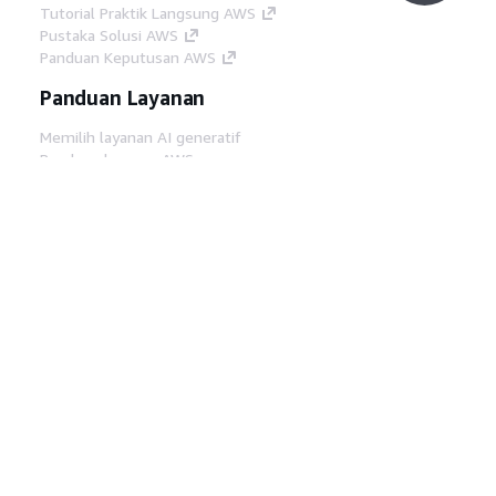
Tutorial Praktik Langsung AWS
Pustaka Solusi AWS
Panduan Keputusan AWS
Panduan Layanan
Memilih layanan AI generatif
Panduan layanan AWS
Tutorial AWS CLI di GitHub
Alat Developer
Pustaka Contoh Kode AWS
AWS CLI
AWS Builder Center
Blog Alat Developer AWS
Tautan Bermanfaat
Unduh server MCP Dokumentasi AWS
Masuk ke Konsol AWS
AWS re:Post