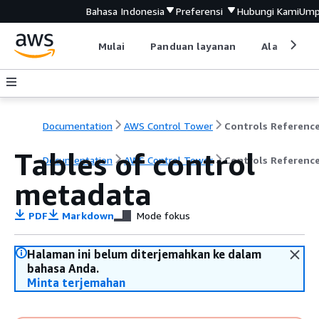
Bahasa Indonesia
Preferensi
Hubungi Kami
Ump
Mulai
Panduan layanan
Alat devel
Documentation
AWS Control Tower
Tables of control
Documentation
AWS Control Tower
Controls Referenc
metadata
PDF
Markdown
Mode fokus
Halaman ini belum diterjemahkan ke dalam
bahasa Anda.
Minta terjemahan