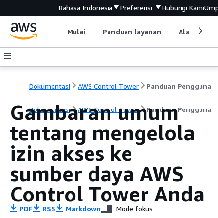
Bahasa Indonesia
Preferensi
Hubungi Kami
Ump
Mulai
Panduan layanan
Alat devel
Dokumentasi
AWS Control Tower
Panduan Pengguna
Gambaran umum
Dokumentasi
AWS Control Tower
Panduan Pengguna
tentang mengelola
izin akses ke
sumber daya AWS
Control Tower Anda
PDF
RSS
Markdown
Mode fokus