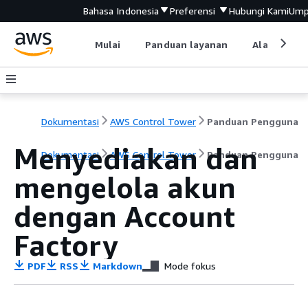
Bahasa Indonesia
Preferensi
Hubungi Kami
Ump
Mulai
Panduan layanan
Alat devel
Dokumentasi
AWS Control Tower
Panduan Pengguna
Menyediakan dan
Dokumentasi
AWS Control Tower
Panduan Pengguna
mengelola akun
dengan Account
Factory
PDF
RSS
Markdown
Mode fokus