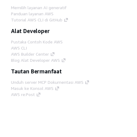
Memilih layanan AI generatif
Panduan layanan AWS
Tutorial AWS CLI di GitHub
Alat Developer
Pustaka Contoh Kode AWS
AWS CLI
AWS Builder Center
Blog Alat Developer AWS
Tautan Bermanfaat
Unduh server MCP Dokumentasi AWS
Masuk ke Konsol AWS
AWS re:Post
Privasi
Syarat situs
Preferensi cookie
©
2026, Amazon Web Services, Inc. atau afiliasinya.
Semua hak dilindungi undang-undang.
Bahasa Indonesia