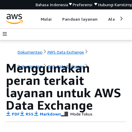
Bahasa Indonesia
Preferensi
Hubungi Kami
Ump
Mulai
Panduan layanan
Alat devel
Dokumentasi
AWS Data Exchange
Menggunakan
Dokumentasi
AWS Data Exchange
peran terkait
layanan untuk AWS
Data Exchange
PDF
RSS
Markdown
Mode fokus