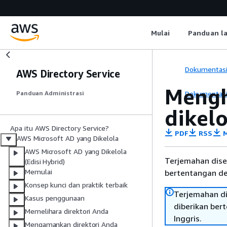
Mulai
Panduan l
Dokumentas
AWS Directory Service
Mengh
Dokumentas
Panduan Administrasi
dikelo
Apa itu AWS Directory Service?
PDF
RSS
M
AWS Microsoft AD yang Dikelola
AWS Microsoft AD yang Dikelola
Terjemahan dise
(Edisi Hybrid)
Memulai
bertentangan den
Konsep kunci dan praktik terbaik
Terjemahan di
Kasus penggunaan
diberikan ber
Memelihara direktori Anda
Inggris.
Mengamankan direktori Anda