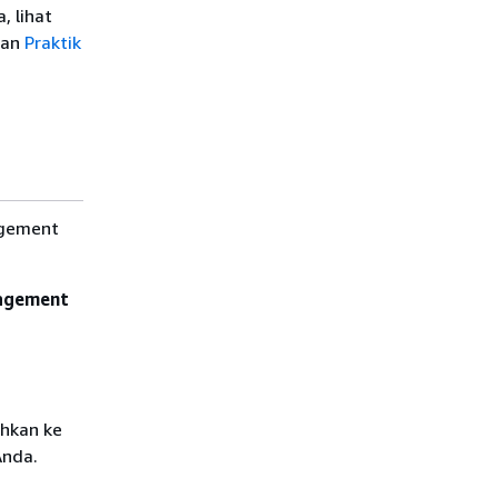
, lihat
an
Praktik
agement
nagement
ahkan ke
Anda.