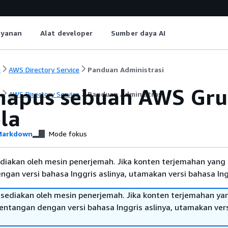
ayanan
Alat developer
Sumber daya AI
i
AWS Directory Service
Panduan Administrasi
apus sebuah AWS Grup
i
AWS Directory Service
Panduan Administrasi
la
arkdown
Mode fokus
diakan oleh mesin penerjemah. Jika konten terjemahan yang 
gan versi bahasa Inggris aslinya, utamakan versi bahasa Ing
sediakan oleh mesin penerjemah. Jika konten terjemahan ya
tentangan dengan versi bahasa Inggris aslinya, utamakan ver