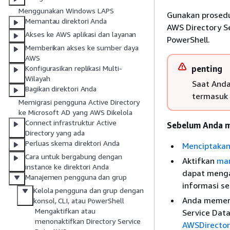
Menggunakan Windows LAPS
Gunakan prosedu
Memantau direktori Anda
AWS Directory S
Akses ke AWS aplikasi dan layanan
PowerShell.
Memberikan akses ke sumber daya
AWS
penting
Konfigurasikan replikasi Multi-
Wilayah
Saat Anda
Bagikan direktori Anda
termasuk 
Memigrasi pengguna Active Directory
ke Microsoft AD yang AWS Dikelola
Connect infrastruktur Active
Sebelum Anda mu
Directory yang ada
Perluas skema direktori Anda
Menciptakan
Cara untuk bergabung dengan
Aktifkan
man
instance ke direktori Anda
dapat mengak
Manajemen pengguna dan grup
informasi se
Kelola pengguna dan grup dengan
Anda memerl
konsol, CLI, atau PowerShell
Mengaktifkan atau
Service Dat
menonaktifkan Directory Service
AWSDirector