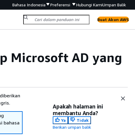
Bahasa Indonesia
Preferensi
Hubungi Kami
Umpan Balik
Buat Akun AWS
 Microsoft AD yang
diberikan
gris.
Apakah halaman ini
membantu Anda?
ng
Ya
Tidak
si bahasa
Berikan umpan balik