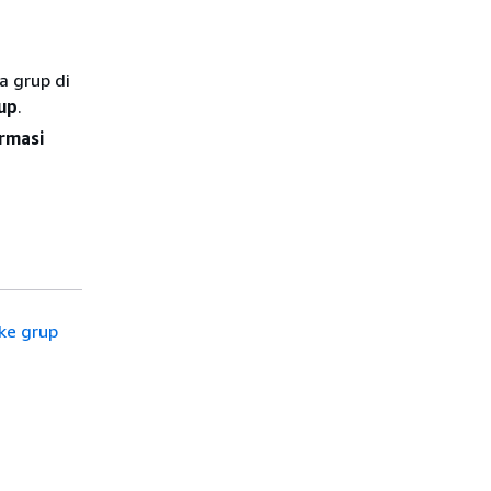
a grup di
rup
.
rmasi
ke grup