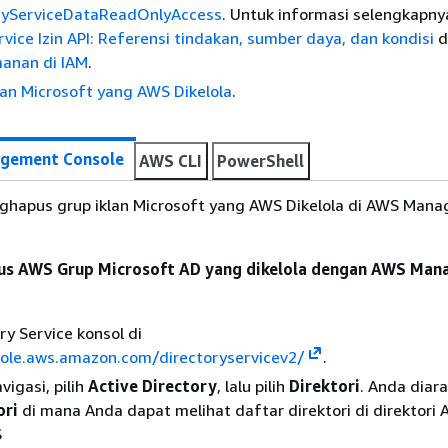
ryServiceDataReadOnlyAccess
. Untuk informasi selengkapnya
rvice Izin API: Referensi tindakan, sumber daya, dan kondisi
d
manan di IAM
.
lan Microsoft yang AWS Dikelola
.
gement Console
AWS CLI
PowerShell
hapus grup iklan Microsoft yang AWS Dikelola di AWS Man
s AWS Grup Microsoft AD yang dikelola dengan AWS Ma
ry Service konsol di
sole.aws.amazon.com/directoryservicev2/
.
vigasi, pilih
Active Directory
, lalu pilih
Direktori
. Anda diar
ori
di mana Anda dapat melihat daftar direktori di direktori 
S