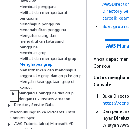
Data AWS
AWSDirecto
Membuat pengguna
Directory Se
Melihat dan memperbarui
terbaik kea
pengguna
Menghapus pengguna
Buat grup ik
Menonaktifkan pengguna
Mengatur ulang dan
mengaktifkan kata sandi
AWS Mana
pengguna
Membuat grup
Melihat dan memperbarui grup
Anda dapat meng
Menghapus grup
Console.
Menambahkan dan menghapus
anggota ke grup dan grup ke grup
Untuk menghapu
Menyalin keanggotaan grup di
Console
konsol
Mengelola pengguna dan grup
Buka Directo
dengan EC2 instans Amazon
https://con
Directory Service Data
Dari panel na
Menghubungkan ke Microsoft Entra
layar
Direkt
Connect Sync
AWS Tutorial lab uji Microsoft AD
Wilayah AW