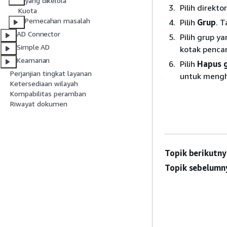
yang dikelola
Pilih direkto
Kuota
Pemecahan masalah
Pilih
Grup
. 
AD Connector
Pilih grup 
Simple AD
kotak penca
Keamanan
Pilih
Hapus 
Perjanjian tingkat layanan
untuk mengh
Ketersediaan wilayah
Kompabilitas peramban
Riwayat dokumen
Topik berikutny
Topik sebelumn