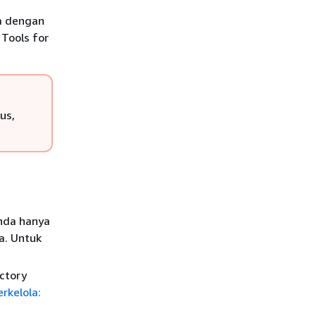
a dengan
Tools for
us,
Anda hanya
a. Untuk
ctory
rkelola: