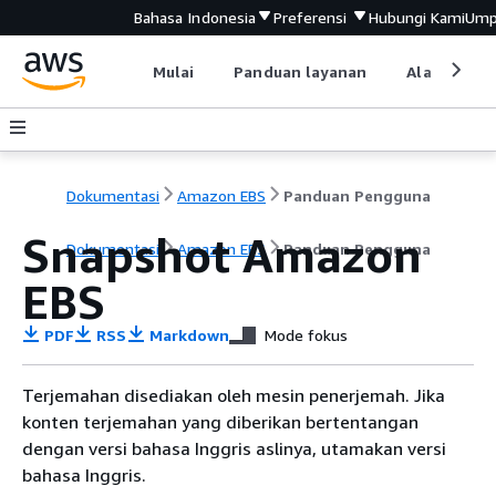
Bahasa Indonesia
Preferensi
Hubungi Kami
Ump
Mulai
Panduan layanan
Alat devel
Dokumentasi
Amazon EBS
Panduan Pengguna
Snapshot Amazon
Dokumentasi
Amazon EBS
Panduan Pengguna
EBS
PDF
RSS
Markdown
Mode fokus
Terjemahan disediakan oleh mesin penerjemah. Jika
konten terjemahan yang diberikan bertentangan
dengan versi bahasa Inggris aslinya, utamakan versi
bahasa Inggris.