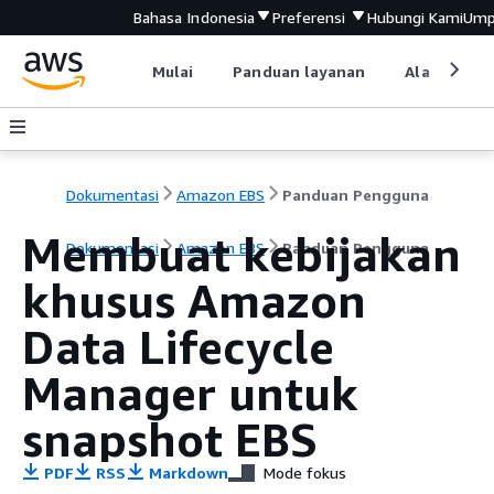
Bahasa Indonesia
Preferensi
Hubungi Kami
Ump
Mulai
Panduan layanan
Alat devel
Dokumentasi
Amazon EBS
Panduan Pengguna
Membuat kebijakan
Dokumentasi
Amazon EBS
Panduan Pengguna
khusus Amazon
Data Lifecycle
Manager untuk
snapshot EBS
PDF
RSS
Markdown
Mode fokus