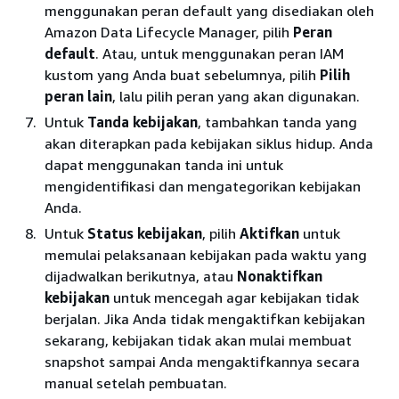
menggunakan peran default yang disediakan oleh
Data Lifecycle Manager akan
Amazon Data Lifecycle Manager, pilih
Peran
mencadangkan semua sumber daya dari
default
. Atau, untuk menggunakan peran IAM
jenis tertentu yang memiliki tag target
kustom yang Anda buat sebelumnya, pilih
Pilih
yang cocok di semua Local Zones di
peran lain
, lalu pilih peran yang akan digunakan.
Wilayah saat ini saja. Snapshot dapat
dibuat di Zona Lokal yang sama dengan
Untuk
Tanda kebijakan
, tambahkan tanda yang
sumber daya sumber, atau di Wilayah
akan diterapkan pada kebijakan siklus hidup. Anda
induknya.
dapat menggunakan tanda ini untuk
mengidentifikasi dan mengategorikan kebijakan
Untuk menargetkan sumber daya Outpost
Anda.
dan, pilih
AWS Outpost
. Amazon Data
Lifecycle Manager akan mencadangkan
Untuk
Status kebijakan
, pilih
Aktifkan
untuk
semua sumber daya dari jenis tertentu
memulai pelaksanaan kebijakan pada waktu yang
yang memiliki tag target yang cocok di
dijadwalkan berikutnya, atau
Nonaktifkan
semua Outposts akun Anda. Snapshot
kebijakan
untuk mencegah agar kebijakan tidak
dapat dibuat Outpost sama dengan
berjalan. Jika Anda tidak mengaktifkan kebijakan
sumber daya sumber, atau di Wilayah
sekarang, kebijakan tidak akan mulai membuat
induknya.
snapshot sampai Anda mengaktifkannya secara
manual setelah pembuatan.