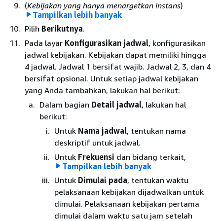
(
Kebijakan yang hanya menargetkan instans
)
Tampilkan lebih banyak
Kecualikan volume dari set snapshot multi-volume.
Pilih
Berikutnya
.
Secara default, Amazon Data Lifecycle Manager
akan membuat snapshot dari semua volume yang
Pada layar
Konfigurasikan jadwal
, konfigurasikan
terlampir ke instans yang ditargetkan. Namun,
jadwal kebijakan. Kebijakan dapat memiliki hingga
Anda dapat memilih untuk membuat snapshot dari
4 jadwal. Jadwal 1 bersifat wajib. Jadwal 2, 3, dan 4
subset volume yang dilampirkan. Di bagian
bersifat opsional. Untuk setiap jadwal kebijakan
Parameter
, lakukan hal berikut ini:
yang Anda tambahkan, lakukan hal berikut:
Jika Anda tidak ingin membuat snapshot dari
Dalam bagian
Detail jadwal
, lakukan hal
volume root yang dilampirkan ke instans yang
berikut:
ditargetkan, pilih
Kecualikan volume root
. Jika
Untuk
Nama jadwal
, tentukan nama
Anda memilih opsi ini, hanya volume data (non-
deskriptif untuk jadwal.
root) yang dilampirkan ke instans yang
Untuk
Frekuensi
dan bidang terkait,
ditargetkan yang akan disertakan dalam set
Tampilkan lebih banyak
konfigurasikan interval antara kebijakan
snapshot multi-volume.
Untuk
Dimulai pada
, tentukan waktu
yang dijalankan.
Jika Anda ingin membuat snapshot dari subset
pelaksanaan kebijakan dijadwalkan untuk
Anda dapat mengonfigurasikan kebijakan
volume data (non-root) yang dilampirkan ke
dimulai. Pelaksanaan kebijakan pertama
yang berjalan sesuai jadwal harian,
instans yang ditargetkan, pilih
Kecualikan
dimulai dalam waktu satu jam setelah
mingguan, bulanan, atau tahunan. Atau,