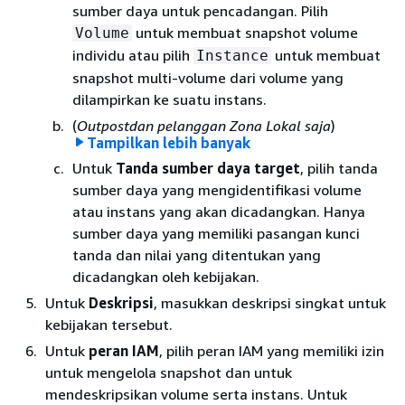
sumber daya untuk pencadangan. Pilih
untuk membuat snapshot volume
Volume
individu atau pilih
untuk membuat
Instance
snapshot multi-volume dari volume yang
dilampirkan ke suatu instans.
(
Outpostdan pelanggan Zona Lokal saja
)
Tampilkan lebih banyak
Tentukan di mana sumber daya target berada.
Untuk
Tanda sumber daya target
, pilih tanda
Untuk
Lokasi sumber daya target
, tentukan
sumber daya yang mengidentifikasi volume
lokasi sumber daya target.
atau instans yang akan dicadangkan. Hanya
Untuk menargetkan sumber daya di
sumber daya yang memiliki pasangan kunci
Wilayah, pilih
AWS Wilayah
. Amazon Data
tanda dan nilai yang ditentukan yang
Lifecycle Manager akan mencadangkan
dicadangkan oleh kebijakan.
semua sumber daya dari jenis tertentu
Untuk
Deskripsi
, masukkan deskripsi singkat untuk
yang memiliki tag target yang cocok di
kebijakan tersebut.
Wilayah saat ini saja. Snapshot dibuat di
Wilayah yang sama.
Untuk
peran IAM
, pilih peran IAM yang memiliki izin
untuk mengelola snapshot dan untuk
Untuk menargetkan sumber daya di Local
mendeskripsikan volume serta instans. Untuk
Zones, pilih
AWS Local Zones
. Amazon