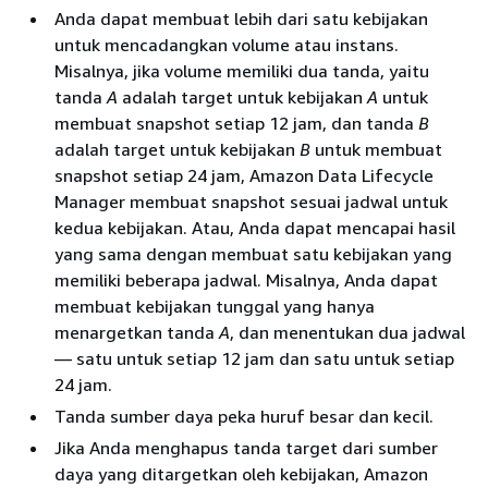
harus menentukan jumlah
menggunakan kunci yang
Anda dapat membuat lebih dari satu kebijakan
akan secara otomatis menghapus
retensi
atau lebih, atau
1
dikelola pelanggan. Anda tidak
untuk mencadangkan volume atau instans.
snapshot dari tingkat arsip ketika
periode penyimpanan
hari
1
dapat berbagi snapshot yang
Misalnya, jika volume memiliki dua tanda, yaitu
mereka mencapai usia tersebut.
atau lebih lama.
dienkripsi dengan kunci KMS
tanda
A
adalah target untuk kebijakan
A
untuk
enkripsi EBS default. Jika Anda
membuat snapshot setiap 12 jam, dan tanda
B
penting
berbagi snapshot terenkripsi,
adalah target untuk kebijakan
B
untuk membuat
Batas penyimpanan snapshot
kemudian Anda juga harus
snapshot setiap 24 jam, Amazon Data Lifecycle
minimum adalah 90 hari. Anda
berbagi kunci KMS yang
Manager membuat snapshot sesuai jadwal untuk
harus menentukan aturan retensi
digunakan untuk mengenkripsi
kedua kebijakan. Atau, Anda dapat mencapai hasil
yang mempertahankan snapshot
volume sumber dengan akun
yang sama dengan membuat satu kebijakan yang
setidaknya selama 90 hari.
target. Untuk informasi
memiliki beberapa jadwal. Misalnya, Anda dapat
selengkapnya, lihat
Mengizinkan
membuat kebijakan tunggal yang hanya
pengguna di akun lain untuk
menargetkan tanda
A
, dan menentukan dua jadwal
menggunakan kunci KMS
di
— satu untuk setiap 12 jam dan satu untuk setiap
Panduan Developer AWS Key
24 jam.
Management Service
.
Tanda sumber daya peka huruf besar dan kecil.
Jika Anda menghapus tanda target dari sumber
daya yang ditargetkan oleh kebijakan, Amazon