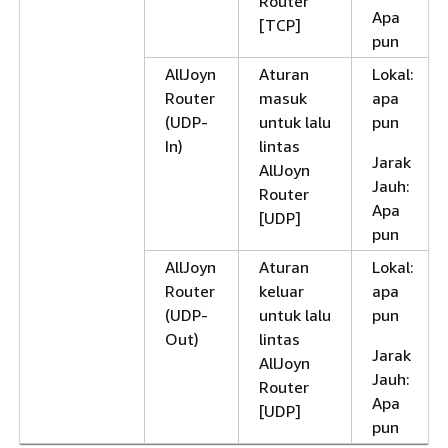
Router
Apa
[TCP]
pun
AllJoyn
Aturan
Lokal:
Router
masuk
apa
(UDP-
untuk lalu
pun
In)
lintas
Jarak
AllJoyn
Jauh:
Router
Apa
[UDP]
pun
AllJoyn
Aturan
Lokal:
Router
keluar
apa
(UDP-
untuk lalu
pun
Out)
lintas
Jarak
AllJoyn
Jauh:
Router
Apa
[UDP]
pun