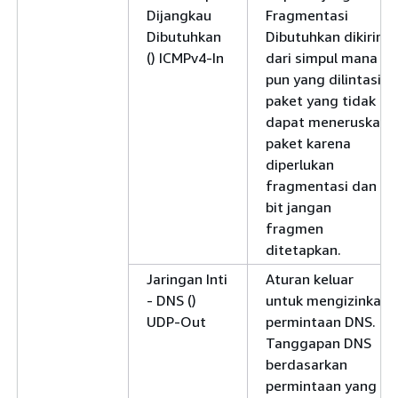
Dijangkau
Fragmentasi
Dibutuhkan
Dibutuhkan dikirim
() ICMPv4-In
dari simpul mana
pun yang dilintasi
paket yang tidak
dapat meneruskan
paket karena
diperlukan
fragmentasi dan
bit jangan
fragmen
ditetapkan.
Jaringan Inti
Aturan keluar
- DNS ()
untuk mengizinkan
UDP-Out
permintaan DNS.
Tanggapan DNS
berdasarkan
permintaan yang