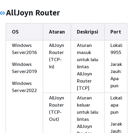
AllJoyn Router
OS
Aturan
Deskripsi
Port
Windows
AllJoyn
Aturan
Lokal:
Server2016
Router
masuk
9955
(TCP-
untuk lalu
Windows
Jarak
In)
lintas
Server2019
Jauh:
AllJoyn
Apa
Router
Windows
pun
[TCP]
Server2022
AllJoyn
Aturan
Lokal:
Router
keluar
apa
(TCP-
untuk lalu
pun
Out)
lintas
Jarak
AllJoyn
Jauh: