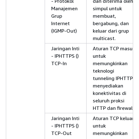
- Protokol
dan diterima oleh
Manajemen
simpul untuk
Grup
membuat,
Internet
bergabung, dan
(IGMP-Out)
keluar dari grup
multicast.
Jaringan Inti
Aturan TCP masuk
- IPHTTPS ()
untuk
TCP-In
memungkinkan
teknologi
tunneling IPHTTPS
menyediakan
konektivitas di
seluruh proksi
HTTP dan firewall.
Jaringan Inti
Aturan TCP keluar
- IPHTTPS ()
untuk
TCP-Out
memungkinkan