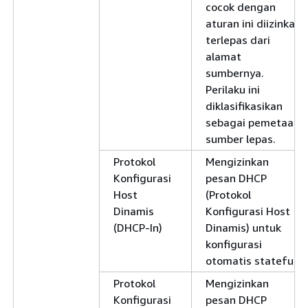
cocok dengan
aturan ini diizinkan
terlepas dari
alamat
sumbernya.
Perilaku ini
diklasifikasikan
sebagai pemetaan
sumber lepas.
Protokol
Mengizinkan
Konfigurasi
pesan DHCP
Host
(Protokol
Dinamis
Konfigurasi Host
(DHCP-In)
Dinamis) untuk
konfigurasi
otomatis stateful.
Protokol
Mengizinkan
Konfigurasi
pesan DHCP