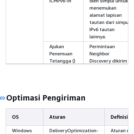
ICMPv6-In
oleh simpul untuk
menemukan
alamat lapisan
tautan dari simpul
IPv6 tautan
lainnya.
Ajukan
Permintaan
Penemuan
Neighbor
Tetangga ()
Discovery dikirim
ICMPv6-Out
oleh simpul untuk
menemukan
alamat lapisan
tautan dari simpul
Optimasi Pengiriman
IPv6 tautan
lainnya.
Paket
Pesan kesalahan
OS
Aturan
Definisi
Terlalu
Paket Terlalu
Besar ()
Besar dikirim dari
Windows
DeliveryOptimization-
Aturan ma