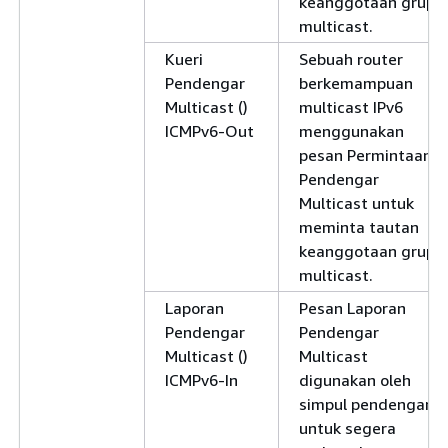
keanggotaan grup
multicast.
Kueri
Sebuah router
Pendengar
berkemampuan
Multicast ()
multicast IPv6
ICMPv6-Out
menggunakan
pesan Permintaan
Pendengar
Multicast untuk
meminta tautan
keanggotaan grup
multicast.
Laporan
Pesan Laporan
Pendengar
Pendengar
Multicast ()
Multicast
ICMPv6-In
digunakan oleh
simpul pendengar
untuk segera