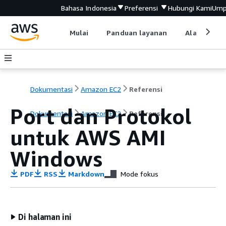
Bahasa Indonesia
Preferensi
Hubungi Kami
Ump
Mulai
Panduan layanan
Alat devel
Dokumentasi
Amazon EC2
Referensi
Port dan Protokol
Dokumentasi
Amazon EC2
Referensi
untuk AWS AMI
Windows
PDF
RSS
Markdown
Mode fokus
Di halaman ini