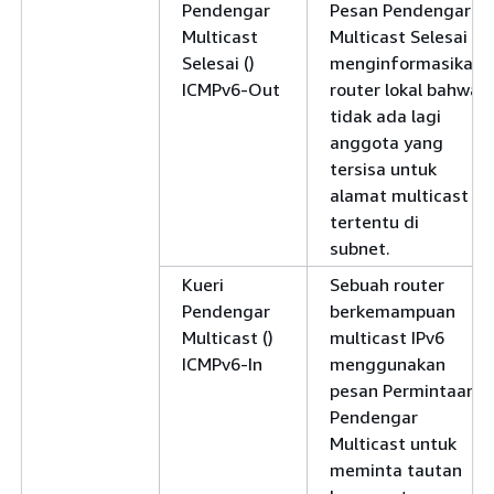
Pendengar
Pesan Pendengar
Multicast
Multicast Selesai
Selesai ()
menginformasikan
ICMPv6-Out
router lokal bahwa
tidak ada lagi
anggota yang
tersisa untuk
alamat multicast
tertentu di
subnet.
Kueri
Sebuah router
Pendengar
berkemampuan
Multicast ()
multicast IPv6
ICMPv6-In
menggunakan
pesan Permintaan
Pendengar
Multicast untuk
meminta tautan