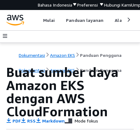
Bahasa Indonesia
Preferensi
Hubungi Kami
Ump
Mulai
Panduan layanan
Alat devel
Dokumentasi
Amazon EKS
Panduan Pengguna
Buat sumber daya
Dokumentasi
Amazon EKS
Panduan Pengguna
Amazon EKS
dengan AWS
CloudFormation
PDF
RSS
Markdown
Mode fokus