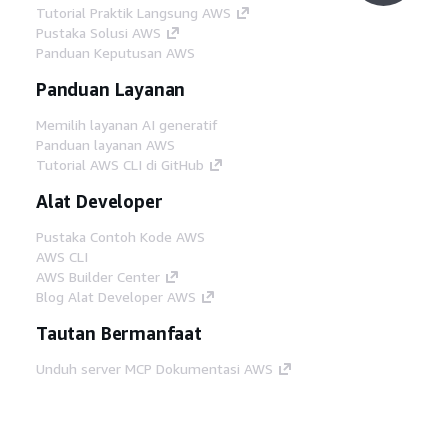
Tutorial Praktik Langsung AWS
Pustaka Solusi AWS
Panduan Keputusan AWS
Panduan Layanan
Memilih layanan AI generatif
Panduan layanan AWS
Tutorial AWS CLI di GitHub
Alat Developer
Pustaka Contoh Kode AWS
AWS CLI
AWS Builder Center
Blog Alat Developer AWS
Tautan Bermanfaat
Unduh server MCP Dokumentasi AWS
Masuk ke Konsol AWS
AWS re:Post