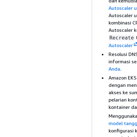
dan kemudi
Autoscaler 
Autoscaler 
kombinasi CP
Autoscaler k
Recreate
Autoscaler
Resolusi DN
informasi se
Anda
.
Amazon EKS 
dengan meng
akses ke sum
pelarian ko
kontainer da
Menggunaka
model tang
konfigurasi 