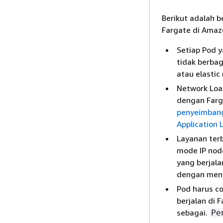
Berikut adalah 
Fargate di Amaz
Setiap Pod y
tidak berba
atau elastic
Network Load
dengan Farga
penyeimbang
Application 
Layanan terb
mode IP node
yang berjala
dengan meng
Pod harus co
berjalan di 
sebagai.
Pe