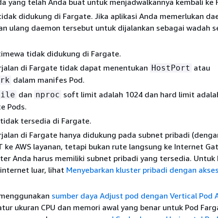
da yang telah Anda buat untuk menjadwalkannya kembali ke 
idak didukung di Fargate. Jika aplikasi Anda memerlukan da
kan ulang daemon tersebut untuk dijalankan sebagai wadah s
timewa tidak didukung di Fargate.
rjalan di Fargate tidak dapat menentukan
atau
HostPort
dalam manifes Pod.
rk
dan
soft limit adalah 1024 dan hard limit adal
file
nproc
te Pods.
 tidak tersedia di Fargate.
jalan di Fargate hanya didukung pada subnet pribadi (denga
ke AWS layanan, tetapi bukan rute langsung ke Internet Ga
ster Anda harus memiliki subnet pribadi yang tersedia. Untuk 
internet luar, lihat
Menyebarkan kluster pribadi dengan akses
 menggunakan
sumber daya Adjust pod dengan Vertical Pod 
tur ukuran CPU dan memori awal yang benar untuk Pod Farg