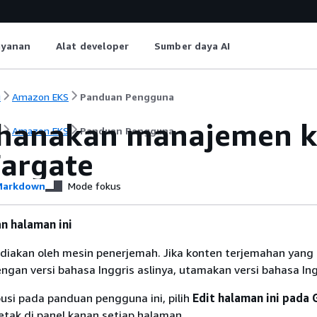
ayanan
Alat developer
Sumber daya AI
i
Amazon EKS
Panduan Pengguna
hanakan manajemen k
i
Amazon EKS
Panduan Pengguna
argate
arkdown
Mode fokus
n halaman ini
diakan oleh mesin penerjemah. Jika konten terjemahan yang 
gan versi bahasa Inggris aslinya, utamakan versi bahasa Ing
usi pada panduan pengguna ini, pilih
Edit halaman ini pada 
etak di panel kanan setiap halaman.