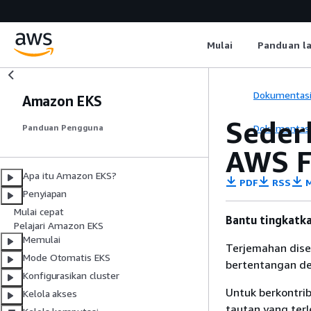
Mulai
Panduan l
Dokumentas
Amazon EKS
Seder
Dokumentas
Panduan Pengguna
AWS F
Apa itu Amazon EKS?
PDF
RSS
M
Penyiapan
Mulai cepat
Bantu tingkatka
Pelajari Amazon EKS
Memulai
Terjemahan dise
Mode Otomatis EKS
bertentangan den
Konfigurasikan cluster
Untuk berkontrib
Kelola akses
tautan yang terl