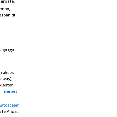
Fargate.
emon,
espan di
ah 65535
n akses
teway),
klaster
 internet
Autoscaler
ate Anda,