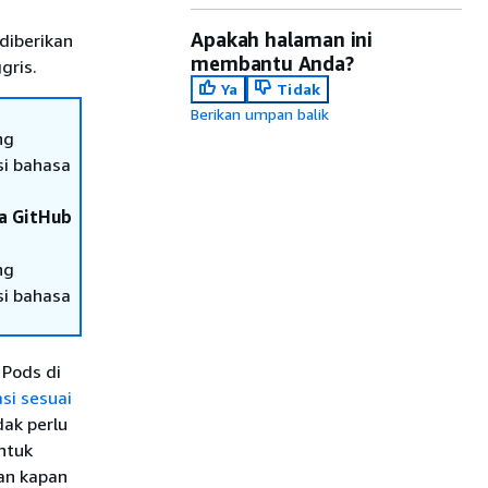
Apakah halaman ini
diberikan
membantu Anda?
gris.
Ya
Tidak
Berikan umpan balik
ng
si bahasa
da GitHub
ng
si bahasa
Pods di
si sesuai
ak perlu
ntuk
kan kapan