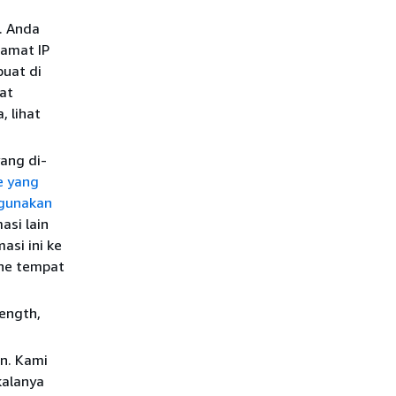
. Anda
lamat IP
buat di
at
 lihat
ang di-
e yang
ggunakan
asi lain
asi ini ke
one tempat
ength,
n. Kami
kalanya