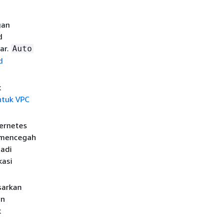
d
gan
d
ar.
Auto
d
k
ntuk VPC
ernetes
i mencegah
jadi
kasi
sarkan
an
k