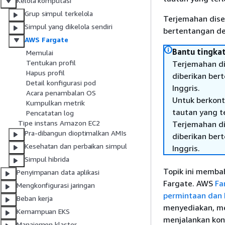
Kelola komputasi
Grup simpul terkelola
Terjemahan dise
Simpul yang dikelola sendiri
bertentangan den
AWS Fargate
Bantu tingkat
Memulai
Tentukan profil
Terjemahan di
Hapus profil
diberikan ber
Detail konfigurasi pod
Inggris.
Acara penambalan OS
Untuk berkont
Kumpulkan metrik
tautan yang t
Pencatatan log
Tipe instans Amazon EC2
Terjemahan di
Pra-dibangun dioptimalkan AMIs
diberikan ber
Kesehatan dan perbaikan simpul
Inggris.
Simpul hibrida
Topik ini memba
Penyimpanan data aplikasi
Fargate. AWS
Fa
Mengkonfigurasi jaringan
permintaan dan 
Beban kerja
menyediakan, me
Kemampuan EKS
menjalankan kont
Manajemen klaster