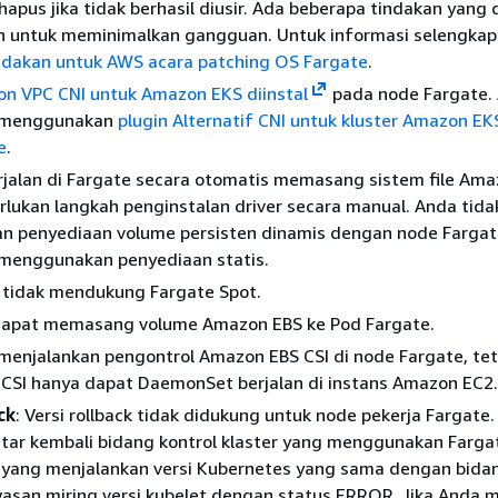
hapus jika tidak berhasil diusir. Ada beberapa tindakan yang
n untuk meminimalkan gangguan. Untuk informasi selengkapn
ndakan untuk AWS acara patching OS Fargate
.
on VPC CNI untuk Amazon EKS diinstal
pada node Fargate.
t menggunakan
plugin Alternatif CNI untuk kluster Amazon E
e
.
rjalan di Fargate secara otomatis memasang sistem file Ama
lukan langkah penginstalan driver secara manual. Anda tida
 penyediaan volume persisten dinamis dengan node Fargate
menggunakan penyediaan statis.
tidak mendukung Fargate Spot.
dapat memasang volume Amazon EBS ke Pod Fargate.
menjalankan pengontrol Amazon EBS CSI di node Fargate, te
CSI hanya dapat DaemonSet berjalan di instans Amazon EC2.
ck
: Versi rollback tidak didukung untuk node pekerja Fargate
ar kembali bidang kontrol klaster yang menggunakan Fargat
 yang menjalankan versi Kubernetes yang sama dengan bidan
san miring versi kubelet dengan status ERROR. Jika Anda m