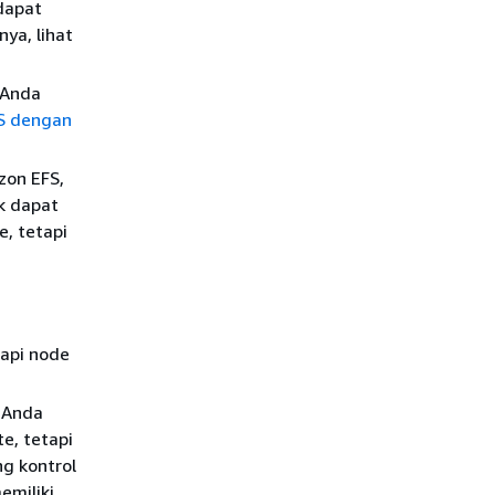
 dapat
ya, lihat
 Anda
KS dengan
zon EFS,
k dapat
, tetapi
tapi node
. Anda
e, tetapi
g kontrol
emiliki