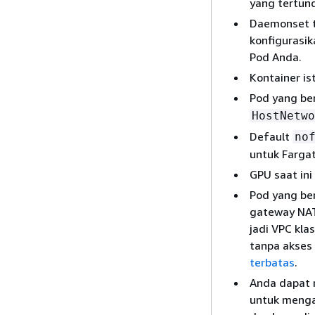
yang tertun
Daemonset t
konfigurasi
Pod Anda.
Kontainer is
Pod yang be
HostNetwo
Default
no
untuk Farga
GPU saat ini
Pod yang ber
gateway NAT 
jadi VPC kla
tanpa akses 
terbatas
.
Anda dapat
untuk menga