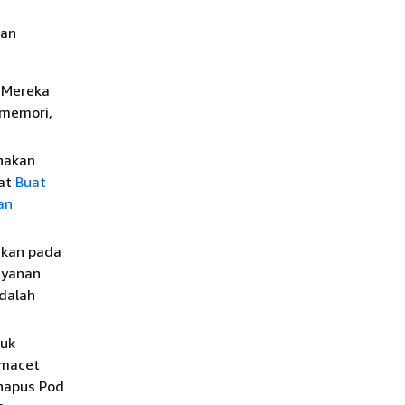
kan
. Mereka
 memori,
unakan
hat
Buat
an
ukan pada
ayanan
adalah
tuk
 macet
ghapus Pod