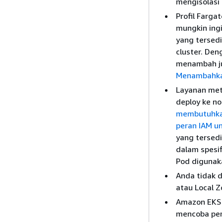
mengisolasi 
Profil Farg
mungkin ingi
yang tersedi
cluster. De
menambah jum
Menambahkan
Layanan met
deploy ke n
membutuhkan
peran IAM un
yang tersedi
dalam spesif
Pod digunak
Anda tidak 
atau Local 
Amazon EKS 
mencoba pem