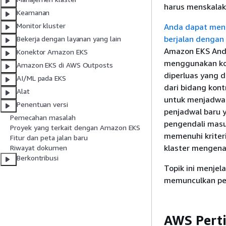
harus menskalak
Keamanan
Monitor kluster
Anda dapat meng
berjalan dengan 
Bekerja dengan layanan yang lain
Amazon EKS And
Konektor Amazon EKS
menggunakan ko
Amazon EKS di AWS Outposts
diperluas yang d
AI/ML pada EKS
dari bidang kon
Alat
untuk menjadwal
Penentuan versi
penjadwal baru 
Pemecahan masalah
pengendali masu
Proyek yang terkait dengan Amazon EKS
memenuhi kriteri
Fitur dan peta jalan baru
klaster mengena
Riwayat dokumen
Berkontribusi
Topik ini menjel
memunculkan pe
AWS Pert