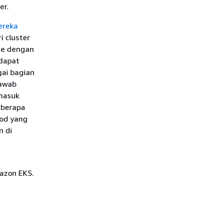
er.
ereka
i cluster
te dengan
dapat
gai bagian
jawab
rmasuk
eberapa
Pod yang
n di
azon EKS.