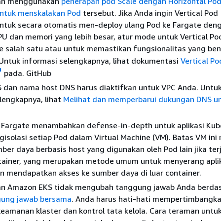
an menggunakan
penerapan pod Scale dengan Horizontal Po
untuk menskalakan Pod
tersebut. Jika Anda ingin Vertical Pod
untuk secara otomatis men-deploy ulang Pod ke Fargate den
U dan memori yang lebih besar, atur mode untuk Vertical Po
e salah satu atau untuk memastikan fungsionalitas yang ben
Untuk informasi selengkapnya, lihat dokumentasi
Vertical Po
pada. GitHub
S dan nama host DNS harus diaktifkan untuk VPC Anda. Untu
lengkapnya, lihat
Melihat dan memperbarui dukungan DNS u
Fargate menambahkan defense-in-depth untuk aplikasi Kub
isolasi setiap Pod dalam Virtual Machine (VM). Batas VM in
ber daya berbasis host yang digunakan oleh Pod lain jika ter
ntainer, yang merupakan metode umum untuk menyerang apli
n mendapatkan akses ke sumber daya di luar container.
n Amazon EKS tidak mengubah tanggung jawab Anda berda
gung jawab bersama
. Anda harus hati-hati mempertimbangk
keamanan klaster dan kontrol tata kelola. Cara teraman untu