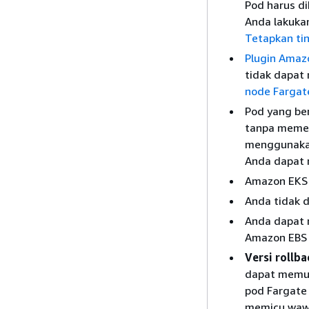
Pod harus di
Anda lakuka
Tetapkan ti
Plugin Amaz
tidak dapa
node Fargat
Pod yang be
tanpa memer
menggunakan
Anda dapat 
Amazon EKS 
Anda tidak 
Anda dapat 
Amazon EBS 
Versi rollba
dapat memut
pod Fargate
memicu wawa