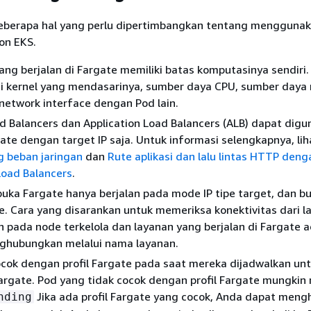
beberapa hal yang perlu dipertimbangkan tentang mengguna
on EKS.
ang berjalan di Fargate memiliki batas komputasinya sendiri
gi kernel yang mendasarinya, sumber daya CPU, sumber daya
 network interface dengan Pod lain.
 Balancers dan Application Load Balancers (ALB) dapat dig
te dengan target IP saja. Untuk informasi selengkapnya, li
 beban jaringan
dan
Rute aplikasi dan lalu lintas HTTP deng
Load Balancers
.
uka Fargate hanya berjalan pada mode IP tipe target, dan b
. Cara yang disarankan untuk memeriksa konektivitas dari l
n pada node terkelola dan layanan yang berjalan di Fargate 
hubungkan melalui nama layanan.
cok dengan profil Fargate pada saat mereka dijadwalkan un
Fargate. Pod yang tidak cocok dengan profil Fargate mungkin
Jika ada profil Fargate yang cocok, Anda dapat men
nding