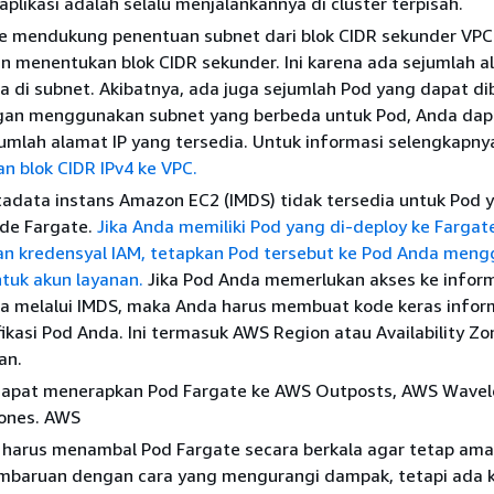
aplikasi adalah selalu menjalankannya di cluster terpisah.
ate mendukung penentuan subnet dari blok CIDR sekunder VPC
n menentukan blok CIDR sekunder. Ini karena ada sejumlah a
a di subnet. Akibatnya, ada juga sejumlah Pod yang dapat di
ngan menggunakan subnet yang berbeda untuk Pod, Anda dap
lah alamat IP yang tersedia. Untuk informasi selengkapnya,
 blok CIDR IPv4 ke VPC.
adata instans Amazon EC2 (IMDS) tidak tersedia untuk Pod y
ode Fargate.
Jika Anda memiliki Pod yang di-deploy ke Fargat
 kredensyal IAM, tetapkan Pod tersebut ke Pod Anda men
tuk akun layanan.
Jika Pod Anda memerlukan akses ke inform
a melalui IMDS, maka Anda harus membuat kode keras inform
ikasi Pod Anda. Ini termasuk AWS Region atau Availability Z
an.
dapat menerapkan Pod Fargate ke AWS Outposts, AWS Wavel
Zones. AWS
harus menambal Pod Fargate secara berkala agar tetap ama
baruan dengan cara yang mengurangi dampak, tetapi ada 