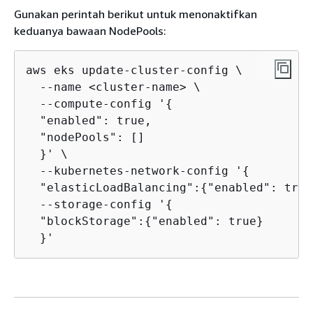
Gunakan perintah berikut untuk menonaktifkan
keduanya bawaan NodePools:
aws eks update-cluster-config \

  --name <cluster-name> \

  --compute-config '
{
  "enabled": true,

  "nodePools": []

  }' \

  --kubernetes-network-config '
{
  "elasticLoadBalancing":
{
"enabled": true
  --storage-config '
{
  "blockStorage":
{
"enabled": true}

  }'