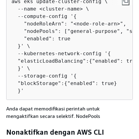
aws eks update-cluster-config \

  --name <cluster-name> \

  --compute-config '
{
    "nodeRoleArn": "<node-role-arn>",

    "nodePools": ["general-purpose", "sys
    "enabled": true

  }' \

  --kubernetes-network-config '
{
  "elasticLoadBalancing":
{
"enabled": true}
  }' \

  --storage-config '
{
  "blockStorage":
{
"enabled": true}

  }'
Anda dapat memodifikasi perintah untuk
mengaktifkan secara selektif. NodePools
Nonaktifkan dengan AWS CLI