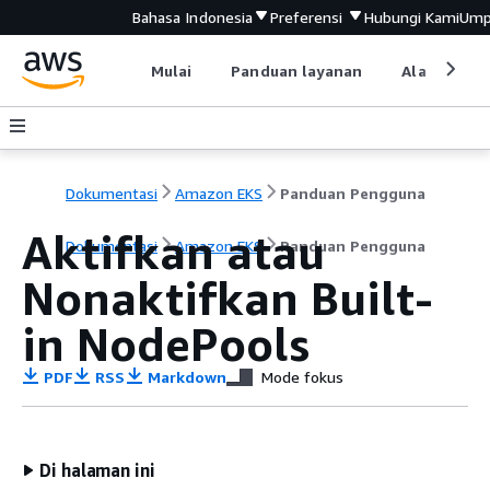
Bahasa Indonesia
Preferensi
Hubungi Kami
Ump
Mulai
Panduan layanan
Alat devel
Dokumentasi
Amazon EKS
Panduan Pengguna
Aktifkan atau
Dokumentasi
Amazon EKS
Panduan Pengguna
Nonaktifkan Built-
in NodePools
PDF
RSS
Markdown
Mode fokus
Di halaman ini