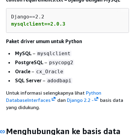
mysqlclient==2.0.3
Paket driver umum untuk Python
MySQL
–
mysqlclient
PostgreSQL
–
psycopg2
Oracle
–
cx_Oracle
SQL Server
–
adodbapi
Untuk informasi selengkapnya lihat
Python
DatabaseInterfaces
dan
Django 2.2 -
basis data
yang didukung.
Menghubungkan ke basis data