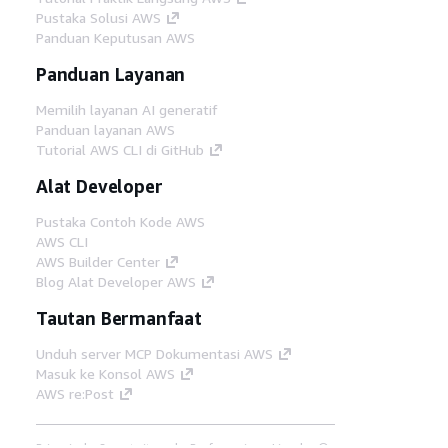
Pustaka Solusi AWS
Panduan Keputusan AWS
Panduan Layanan
Memilih layanan AI generatif
Panduan layanan AWS
Tutorial AWS CLI di GitHub
Alat Developer
Pustaka Contoh Kode AWS
AWS CLI
AWS Builder Center
Blog Alat Developer AWS
Tautan Bermanfaat
Unduh server MCP Dokumentasi AWS
Masuk ke Konsol AWS
AWS re:Post
Privasi
Syarat situs
Preferensi cookie
©