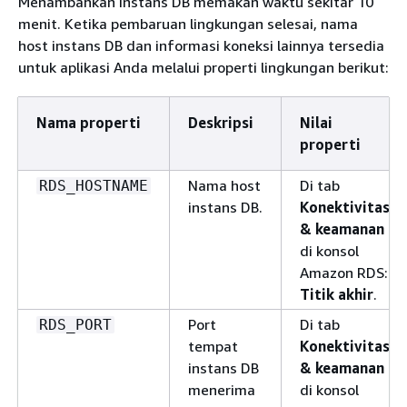
Menambahkan instans DB memakan waktu sekitar 10
menit. Ketika pembaruan lingkungan selesai, nama
host instans DB dan informasi koneksi lainnya tersedia
untuk aplikasi Anda melalui properti lingkungan berikut:
Nama properti
Deskripsi
Nilai
properti
Nama host
Di tab
RDS_HOSTNAME
instans DB.
Konektivitas
& keamanan
di konsol
Amazon RDS:
Titik akhir
.
Port
Di tab
RDS_PORT
tempat
Konektivitas
instans DB
& keamanan
menerima
di konsol