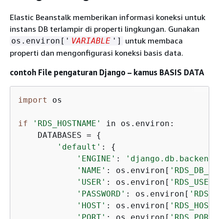
Elastic Beanstalk memberikan informasi koneksi untuk
instans DB terlampir di properti lingkungan. Gunakan
untuk membaca
os.environ['
VARIABLE
']
properti dan mengonfigurasi koneksi basis data.
contoh File pengaturan Django – kamus BASIS DATA
import
 os

if
'RDS_HOSTNAME'
 in os.environ:

    DATABASES = 
{
'default'
: 
{
'ENGINE'
: 
'django.db.backends
'NAME'
: os.environ[
'RDS_DB_NA
'USER'
: os.environ[
'RDS_USERN
'PASSWORD'
: os.environ[
'RDS_P
'HOST'
: os.environ[
'RDS_HOSTN
'PORT'
: os.environ[
'RDS_PORT'