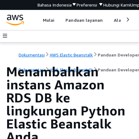
Bahasa Indonesia
Preferensi
Hubungi Kami
Ump
Mulai
Panduan layanan
Alat devel
Dokumentasi
AWS Elastic Beanstalk
Panduan Develope
Menambahkan
Dokumentasi
AWS Elastic Beanstalk
Panduan Develope
instans Amazon
RDS DB ke
lingkungan Python
Elastic Beanstalk
Anda