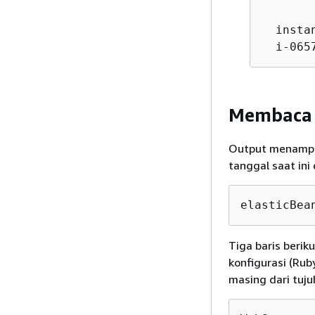
  insta
  i-065
Membaca 
Output menampil
tanggal saat ini 
elasticBea
Tiga baris berik
konfigurasi (Rub
masing dari tuju