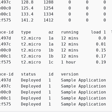
1497c    128.8    1288      0      0      0  
e00c0    125.4    1254      0      0      0  
e00c1    133.4    1334      0      0      0  
cf575    141.2    1412      0      0      0  
nce-id   type       az   running     load 1  
1497d    t2.micro   1a   12 mins        0.0  
1497c    t2.micro   1a   12 mins       0.01  
e00c0    t2.micro   1b   12 mins       0.15  
e00c1    t2.micro   1b   12 mins       0.17  
cf575    t2.micro   1c   1 hour        0.19  
nce-id   status     id   version             
1497d    Deployed   1    Sample Application   
1497c    Deployed   1    Sample Application   
e00c0    Deployed   1    Sample Application   
e00c1    Deployed   1    Sample Application   
cf575    Deployed   1    Sample Application  