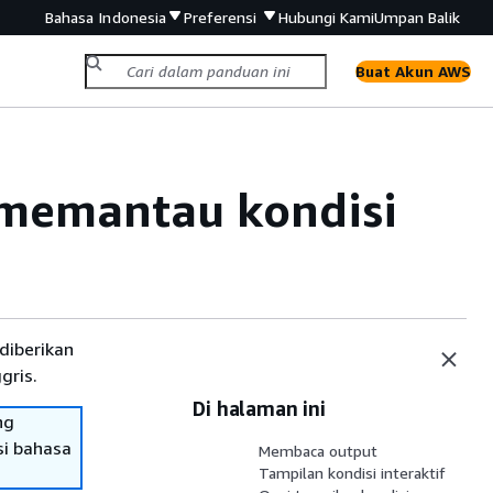
Bahasa Indonesia
Preferensi
Hubungi Kami
Umpan Balik
Buat Akun AWS
memantau kondisi
diberikan
gris.
Di halaman ini
ng
si bahasa
Membaca output
Tampilan kondisi interaktif