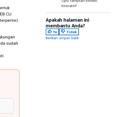
Opsi tampilan kondisi
interaktif
 untuk
EB CLI
Apakah halaman ini
erperinci
membantu Anda?
Ya
Tidak
ngkungan
Berikan umpan balik
nda sudah
ti