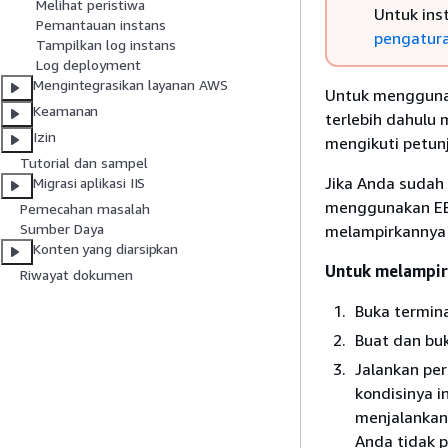
Melihat peristiwa
Untuk inst
Pemantauan instans
pengatura
Tampilkan log instans
Log deployment
Mengintegrasikan layanan AWS
Untuk menggunak
Keamanan
terlebih dahulu
Izin
mengikuti petunj
Tutorial dan sampel
Jika Anda sudah 
Migrasi aplikasi IIS
menggunakan EB 
Pemecahan masalah
Sumber Daya
melampirkannya 
Konten yang diarsipkan
Untuk melampirk
Riwayat dokumen
Buka termina
Buat dan buk
Jalankan pe
kondisinya i
menjalankan 
Anda tidak p