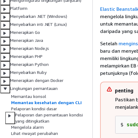
Mengonfigurasi lingkungan (lanjutan)
Platform
Elastic Beansta
mengelola lingk
Menyebarkan .NET (Windows)
untuk memantau 
Menyebarkan inti .NET (Linux)
daripada yang sa
Menerapkan Go
Menerapkan Java
Setelah
mengins
Menerapkan Node.js
baru dan menyeb
Menerapkan PHP
memiliki lingkun
Menerapkan Python
melampirkan EB
Menyebarkan Ruby
petunjuknya (fol
Menerapkan dengan Docker
Lingkungan pemantauan
penting
Memantau konsol
Pastikan 
Memantau kesehatan dengan CLI
menjalan
Pelaporan kondisi dasar
Pelaporan dan pemantauan kondisi
yang ditingkatkan
$ 
sud
Mengelola alarm
Lihat riwayat perubahan