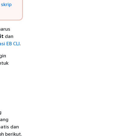
 skrip
harus
it
dan
si EB CLI
.
gin
ntuk
g
yang
matis dan
h berikut.