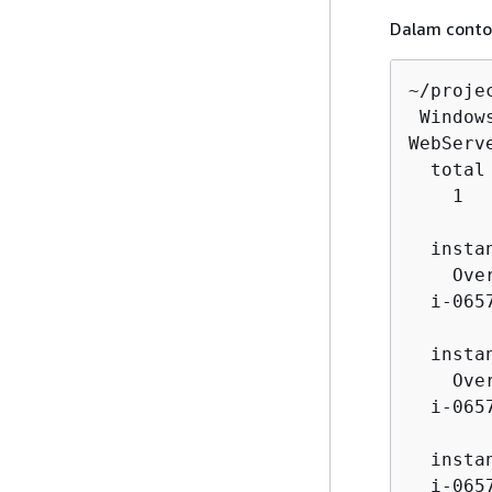
Dalam contoh
~/proje
 Window
WebServ
  total
    1  
  insta
    Ove
  i-065
  insta
    Ove
  i-065
  insta
  i-065