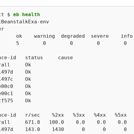
ct $ 
eb health
cBeanstalkExa-env                            
er                                           
      ok    warning  degraded  severe    info 
      5        0        0        0        0   
nce-id   status     cause                    
all     Ok

497d    Ok

497c    Ok

00c0    Ok

00c1    Ok

f575    Ok

nce-id   r/sec    %2xx   %3xx   %4xx   %5xx  
rall     671.8   100.0    0.0    0.0    0.0  
1497d    143.0    1430      0      0      0  