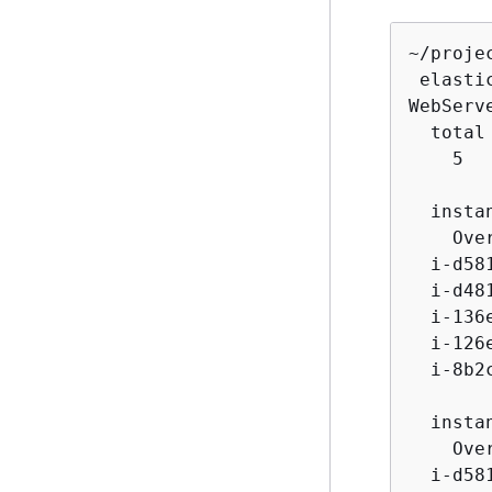
~/proje
 elasti
WebServ
  total
    5  
  insta
    Over
  i-d581
  i-d481
  i-136e
  i-126e
  i-8b2c
  insta
    Ove
  i-d58