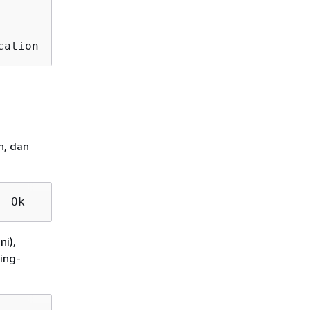
         ago                                 
cation   4 hours
n, dan
  Ok                       2015-07-08 23:13:2
ni),
ing-