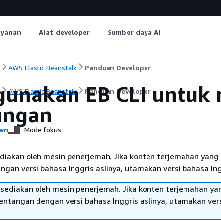
ayanan
Alat developer
Sumber daya AI
i
AWS Elastic Beanstalk
Panduan Developer
unakan EB CLI untuk 
i
AWS Elastic Beanstalk
Panduan Developer
ungan
wn
Mode fokus
diakan oleh mesin penerjemah. Jika konten terjemahan yang 
gan versi bahasa Inggris aslinya, utamakan versi bahasa Ing
sediakan oleh mesin penerjemah. Jika konten terjemahan ya
tentangan dengan versi bahasa Inggris aslinya, utamakan ver