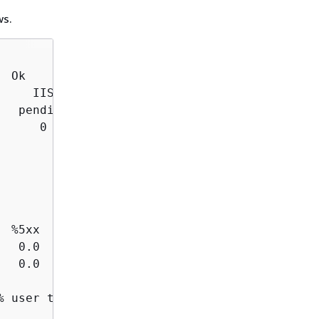
ws.
  Ok                                 2018-05-2
     IIS 10.0 running on 64bit Windows Server 
  pending  unknown

     0        0

                                             
  %5xx      p99      p90      p75     p50    
   0.0    1.403    0.970    0.710   0.413   0.
   0.0    1.102*   0.865    0.601   0.413   0.
% user time    % privileged time  % idle time
        0.2                  0.1         99.7
