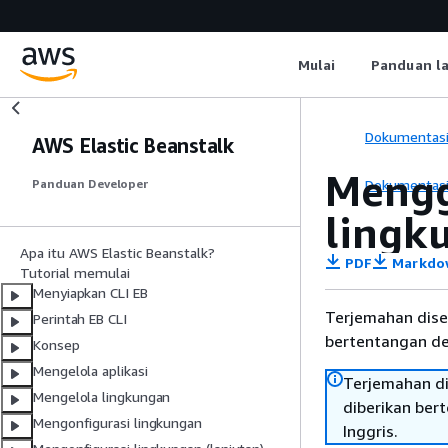
Mulai
Panduan l
Dokumentas
AWS Elastic Beanstalk
Mengg
Dokumentas
Panduan Developer
lingk
Apa itu AWS Elastic Beanstalk?
PDF
Markdo
Tutorial memulai
Menyiapkan CLI EB
Terjemahan dise
Perintah EB CLI
bertentangan den
Konsep
Mengelola aplikasi
Terjemahan di
Mengelola lingkungan
diberikan ber
Mengonfigurasi lingkungan
Inggris.