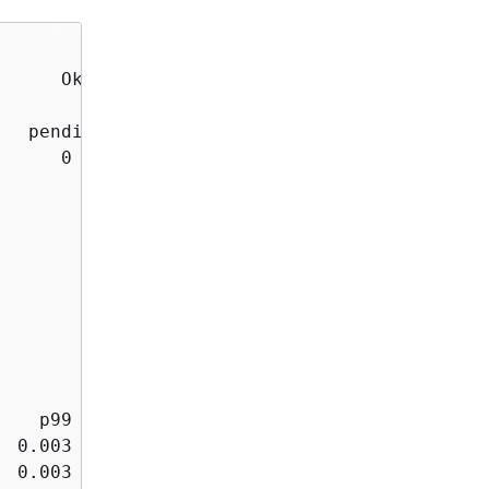
      Ok                       2015-07-08 23:1
                                   Ruby 2.1 (P
  pending  unknown

     0        0

                                             
    p99      p90      p75     p50     p10    
  0.003    0.002    0.001   0.001   0.000

  0.003    0.002    0.001   0.001   0.000
