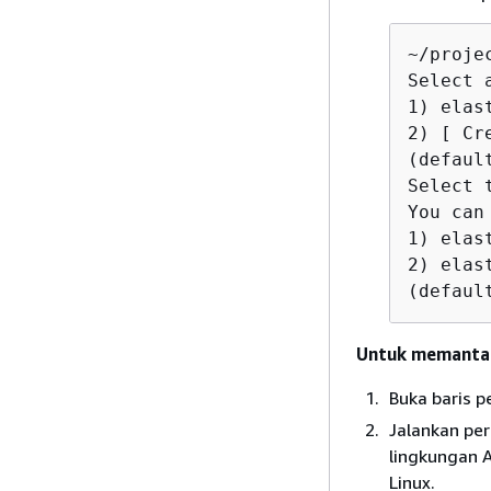
~/proje
Select 
1) elas
2) [ Cr
(defaul
Select 
You can
1) elas
2) elas
(defaul
Untuk memantau
Buka baris p
Jalankan pe
lingkungan A
Linux.