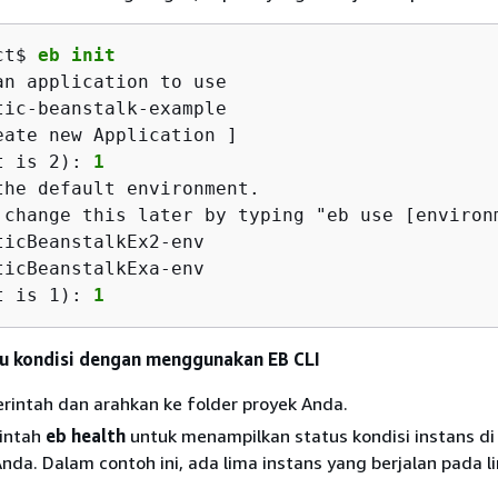
ct$ 
eb init
an application to use

tic-beanstalk-example

eate new Application ]

t is 2): 
1
the default environment.

 change this later by typing "eb use [environm
ticBeanstalkEx2-env

ticBeanstalkExa-env

t is 1): 
1
 kondisi dengan menggunakan EB CLI
erintah dan arahkan ke folder proyek Anda.
rintah
eb health
untuk menampilkan status kondisi instans di
nda. Dalam contoh ini, ada lima instans yang berjalan pada 