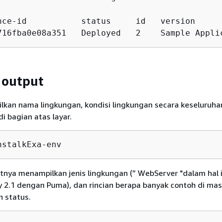
nce-id           status     id   version     
716fba0e08a351   Deployed   2    Sample Appli
output
kan nama lingkungan, kondisi lingkungan secara keseluruha
di bagian atas layar.
nstalkExa-env                                
utnya menampilkan jenis lingkungan (” WebServer "dalam hal i
y 2.1 dengan Puma), dan rincian berapa banyak contoh di mas
h status.