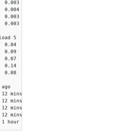
  0.003    0.002    0.001   0.001   0.000

  0.004    0.002    0.001   0.001   0.000

  0.003    0.002    0.001   0.001   0.000

  0.003    0.002    0.001   0.001   0.000

load 5      user%  nice%  system%  idle%   io
  0.04        6.2    0.0      1.0   92.5      
  0.09        5.9    0.0      1.6   92.4      
  0.07        5.5    0.0      0.9   93.2      
  0.14        5.7    0.0      1.4   92.7      
  0.08        6.5    0.0      1.2   92.1      
 ago                                         
12 mins

12 mins

12 mins

12 mins

 1 hour