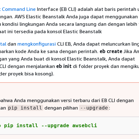
lk Command Line
Interface (EB CLI) adalah alat baris perintah
ungan. AWS Elastic Beanstalk Anda juga dapat menggunakan 
kondisi lingkungan Anda secara langsung dan dengan lebih t
at ini tersedia pada konsol Elastic Beanstalk
tal
dan
mengkonfigurasi
CLI EB, Anda dapat meluncurkan li
arkan kode Anda ke sana dengan perintah.
eb create
Jika A
gan yang Anda buat di konsol Elastic Beanstalk, Anda dapat
 CLI dengan menjalankan
eb init
di folder proyek dan mengiku
der proyek bisa kosong).
bahwa Anda menggunakan versi terbaru dari EB CLI dengan
kan
dengan pilihan
:
pip install
--upgrade
o pip install --upgrade awsebcli