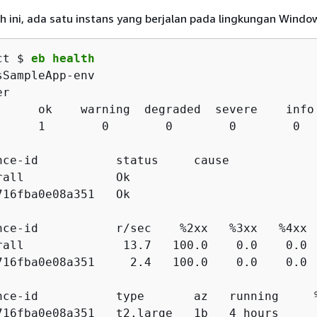
 ini, ada satu instans yang berjalan pada lingkungan Windo
ct $ 
eb health
sSampleApp-env                               
er                                           
      ok    warning  degraded  severe    info 
      1        0        0        0        0   
nce-id           status     cause            
rall             Ok

716fba0e08a351   Ok

nce-id           r/sec    %2xx   %3xx   %4xx 
rall              13.7   100.0    0.0    0.0 
716fba0e08a351     2.4   100.0    0.0    0.0 
nce-id           type       az   running     
716fba0e08a351   t2.large   1b   4 hours     