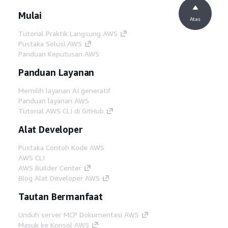
Mulai
Atas
Tutorial Praktik Langsung AWS
Pustaka Solusi AWS
Panduan Keputusan AWS
Panduan Layanan
Memilih layanan AI generatif
Panduan layanan AWS
Tutorial AWS CLI di GitHub
Alat Developer
Pustaka Contoh Kode AWS
AWS CLI
AWS Builder Center
Blog Alat Developer AWS
Tautan Bermanfaat
Unduh server MCP Dokumentasi AWS
Masuk ke Konsol AWS