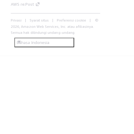
AWS re:Post
Privasi
Syarat situs
Preferensi cookie
©
2026, Amazon Web Services, Inc. atau afiliasinya.
Semua hak dilindungi undang-undang.
Bahasa Indonesia