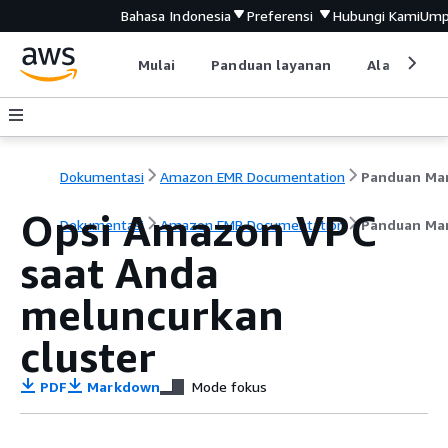
Bahasa Indonesia
Preferensi
Hubungi Kami
Ump
Mulai
Panduan layanan
Alat devel
Dokumentasi
Amazon EMR Documentation
Opsi Amazon VPC
Dokumentasi
Amazon EMR Documentation
Panduan Ma
saat Anda
meluncurkan
cluster
PDF
Markdown
Mode fokus