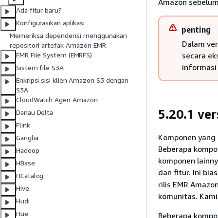
Amazon sebelum
Ada fitur baru?
Konfigurasikan aplikasi
penting
Memeriksa dependensi menggunakan
Dalam ver
repositori artefak Amazon EMR
secara ek
EMR File System (EMRFS)
informasi 
Sistem file S3A
Enkripsi sisi klien Amazon S3 dengan
S3A
CloudWatch Agen Amazon
5.20.1 ve
Danau Delta
Flink
Komponen yang di
Ganglia
Beberapa kompone
Hadoop
komponen lainny
HBase
dan fitur. Ini b
HCatalog
rilis EMR Amazo
Hive
komunitas. Kami
Hudi
Hue
Beberapa kompon