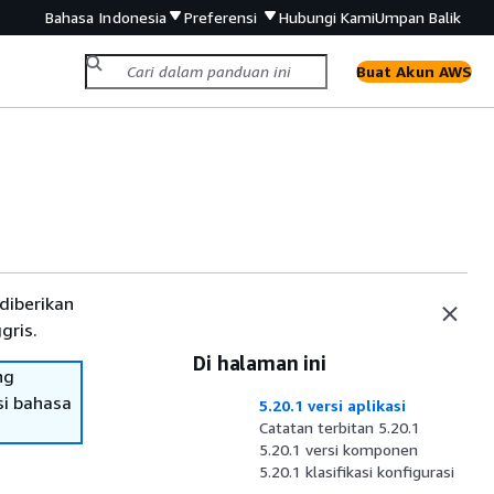
Bahasa Indonesia
Preferensi
Hubungi Kami
Umpan Balik
Buat Akun AWS
diberikan
gris.
Di halaman ini
ng
si bahasa
5.20.1 versi aplikasi
Catatan terbitan 5.20.1
5.20.1 versi komponen
5.20.1 klasifikasi konfigurasi