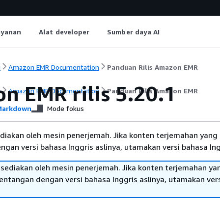
ayanan
Alat developer
Sumber daya AI
i
Amazon EMR Documentation
Panduan Rilis Amazon EMR
n EMR rilis 5.20.1
i
Amazon EMR Documentation
Panduan Rilis Amazon EMR
arkdown
Mode fokus
diakan oleh mesin penerjemah. Jika konten terjemahan yang 
gan versi bahasa Inggris aslinya, utamakan versi bahasa Ing
sediakan oleh mesin penerjemah. Jika konten terjemahan ya
tentangan dengan versi bahasa Inggris aslinya, utamakan ver