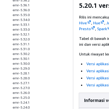
emr-5.36.2
5.20.1 ver
emr-5.36.1
emr-5.36.0
emr-5.35.0
Rilis ini mencaku
emr-5.34.0
Hive
,
Hue
,
J
emr-5.33.1
Presto
,
Spark
emr-5.33.0
emr-5.32.1
Tabel di bawah i
emr-5.32.0
ini dan versi apl
emr-5.31.1
emr-5.31.0
Untuk riwayat len
emr-5.30.2
emr-5.30.1
Versi aplikas
emr-5.30.0
emr-5.29.0
Versi aplikas
emr-5.28.1
Versi aplikas
emr-5.28.0
emr-5.27.1
Versi aplikas
emr-5.27.0
emr-5.26.0
emr-5.25.0
Informasi ve
emr-5.24.1
emr-5.24.0