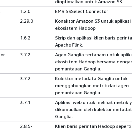
dioptimalkan untuk Amazon S3.
t
1.2.0
EMR S3Select Connector
2.29.0
Konektor Amazon S3 untuk aplikasi
ekosistem Hadoop.
1.6.2
Skrip dan aplikasi klien baris perint
Apache Flink.
tor
3.7.2
Agen Ganglia tertanam untuk aplik
ekosistem Hadoop bersama denga
pemantauan Ganglia.
3.7.2
Kolektor metadata Ganglia untuk
menggabungkan metrik dari agen
pemantauan Ganglia.
3.7.1
Aplikasi web untuk melihat metrik 
dikumpulkan oleh kolektor metada
Ganglia.
2.8.5-
Klien baris perintah Hadoop seperti 