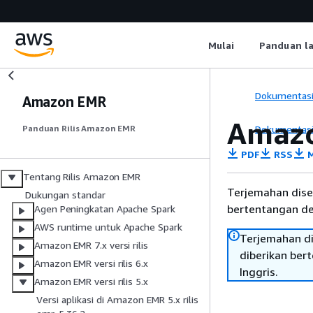
Mulai
Panduan l
Dokumentas
Amazon EMR
Amazo
Dokumentas
Panduan Rilis Amazon EMR
PDF
RSS
M
Tentang Rilis Amazon EMR
Terjemahan dise
Dukungan standar
bertentangan den
Agen Peningkatan Apache Spark
AWS runtime untuk Apache Spark
Terjemahan di
Amazon EMR 7.x versi rilis
diberikan ber
Amazon EMR versi rilis 6.x
Inggris.
Amazon EMR versi rilis 5.x
Versi aplikasi di Amazon EMR 5.x rilis