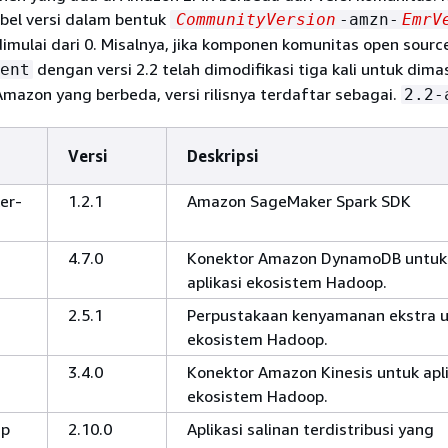
abel versi dalam bentuk
CommunityVersion
-amzn-
EmrV
imulai dari 0. Misalnya, jika komponen komunitas open sour
dengan versi 2.2 telah dimodifikasi tiga kali untuk dim
ent
Amazon yang berbeda, versi rilisnya terdaftar sebagai.
2.2-
Versi
Deskripsi
er-
1.2.1
Amazon SageMaker Spark SDK
4.7.0
Konektor Amazon DynamoDB untuk
aplikasi ekosistem Hadoop.
2.5.1
Perpustakaan kenyamanan ekstra 
ekosistem Hadoop.
3.4.0
Konektor Amazon Kinesis untuk apli
ekosistem Hadoop.
cp
2.10.0
Aplikasi salinan terdistribusi yang