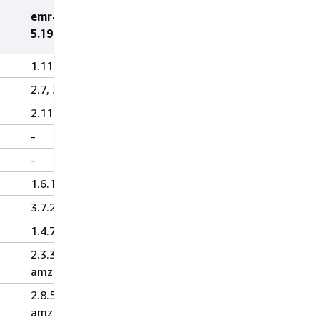
emr-
5.19.0
1.11.433
2.7, 3.4
2.11.8
-
-
1.6.1
3.7.2
1.4.7
2.3.3-
amzn-2
2.8.5-
amzn-0