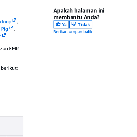
Apakah halaman ini
membantu Anda?
doop
,
Ya
Tidak
,
Pig
,
Berikan umpan balik
r
.
mazon EMR
 berikut: