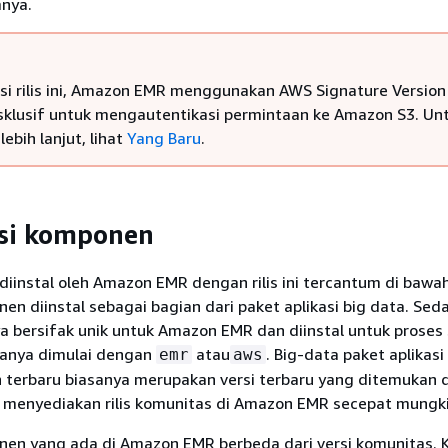
nya.
si rilis ini, Amazon EMR menggunakan AWS Signature Version
sklusif untuk mengautentikasi permintaan ke Amazon S3. Un
lebih lanjut, lihat
Yang Baru
.
rsi komponen
instal oleh Amazon EMR dengan rilis ini tercantum di bawah 
n diinstal sebagai bagian dari paket aplikasi big data. Se
a bersifak unik untuk Amazon EMR dan diinstal untuk proses
iasanya dimulai dengan
atau
. Big-data paket aplikas
emr
aws
n terbaru biasanya merupakan versi terbaru yang ditemukan d
 menyediakan rilis komunitas di Amazon EMR secepat mungki
en yang ada di Amazon EMR berbeda dari versi komunitas.