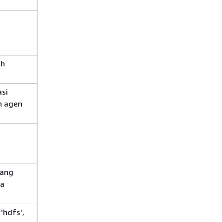
ah
asi
n agen
yang
ta
'hdfs',