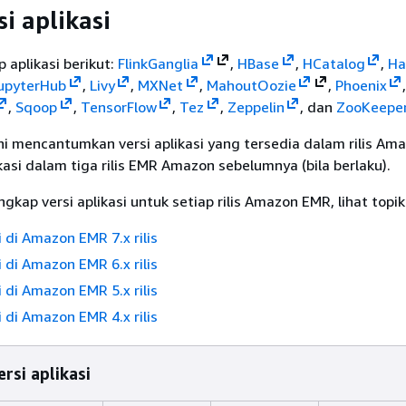
si aplikasi
p aplikasi berikut:
Flink
Ganglia
,
HBase
,
HCatalog
,
Ha
upyterHub
,
Livy
,
MXNet
,
Mahout
Oozie
,
Phoenix
,
Sqoop
,
TensorFlow
,
Tez
,
Zeppelin
, dan
ZooKeepe
ni mencantumkan versi aplikasi yang tersedia dalam rilis A
ikasi dalam tiga rilis EMR Amazon sebelumnya (bila berlaku).
gkap versi aplikasi untuk setiap rilis Amazon EMR, lihat topik
i di Amazon EMR 7.x rilis
i di Amazon EMR 6.x rilis
i di Amazon EMR 5.x rilis
i di Amazon EMR 4.x rilis
rsi aplikasi