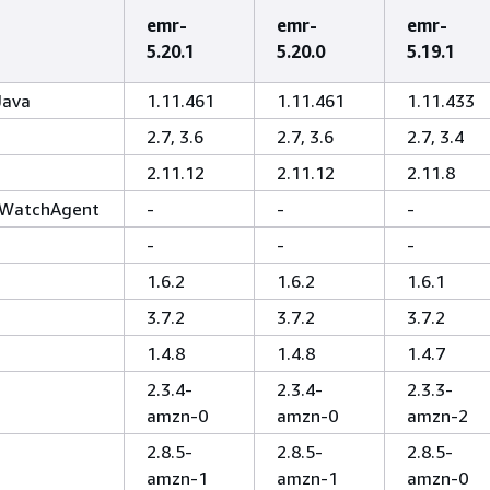
emr-
emr-
emr-
5.20.1
5.20.0
5.19.1
Java
1.11.461
1.11.461
1.11.433
2.7, 3.6
2.7, 3.6
2.7, 3.4
2.11.12
2.11.12
2.11.8
WatchAgent
-
-
-
-
-
-
1.6.2
1.6.2
1.6.1
3.7.2
3.7.2
3.7.2
1.4.8
1.4.8
1.4.7
2.3.4-
2.3.4-
2.3.3-
amzn-0
amzn-0
amzn-2
2.8.5-
2.8.5-
2.8.5-
amzn-1
amzn-1
amzn-0