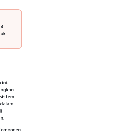
 4
tuk
ini.
dangkan
 sistem
i dalam
i
n.
 Komponen