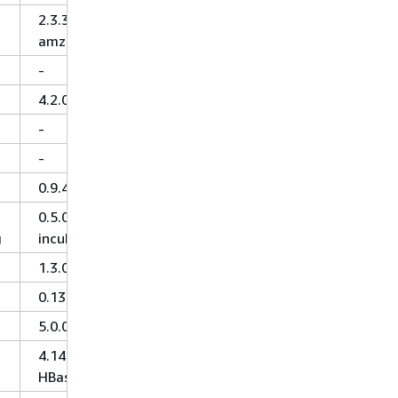
2.3.3-
amzn-1
-
4.2.0
-
-
0.9.4
0.5.0-
g
incubating
1.3.0
0.13.0
5.0.0
4.14.0-
HBase-1.4