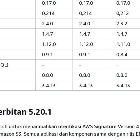
0.17.0
0.17.0
0.17.0
0,214
0,214
0,212
2.4.0
2.4.0
2.3.2
1.4.7
1.4.7
1.4.7
1.12.0
1.12.0
1.11.0
0.9.1
0.9.1
0.8.4
SQL)
-
-
-
0.8.0
0.8.0
0.8.0
3.4.13
3.4.13
3.4.13
erbitan 5.20.1
 patch untuk menambahkan otentikasi AWS Signature Version 4
mazon S3. Semua aplikasi dan komponen sama dengan rilis 