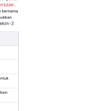
.
ersion
ce bernama
asukkan
amzn-2
untuk
kasi