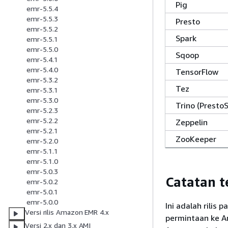
Pig
emr-5.5.4
emr-5.5.3
Presto
emr-5.5.2
Spark
emr-5.5.1
emr-5.5.0
Sqoop
emr-5.4.1
emr-5.4.0
TensorFlow
emr-5.3.2
Tez
emr-5.3.1
emr-5.3.0
Trino (Presto
emr-5.2.3
emr-5.2.2
Zeppelin
emr-5.2.1
ZooKeeper
emr-5.2.0
emr-5.1.1
emr-5.1.0
emr-5.0.3
Catatan t
emr-5.0.2
emr-5.0.1
emr-5.0.0
Ini adalah rilis
Versi rilis Amazon EMR 4.x
permintaan ke A
Versi 2.x dan 3.x AMI