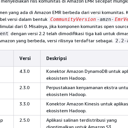
 menyediakan rilis komunitas di Amazon EMR secepat mungki
en yang ada di Amazon EMR berbeda dari versi komunitas.
abel versi dalam bentuk
CommunityVersion
-amzn-
EmrV
imulai dari 0. Misalnya, jika komponen komunitas open sour
dengan versi 2.2 telah dimodifikasi tiga kali untuk dim
ent
Amazon yang berbeda, versi rilisnya terdaftar sebagai.
2.2-
Versi
Deskripsi
4.3.0
Konektor Amazon DynamoDB untuk apl
ekosistem Hadoop.
2.3.0
Perpustakaan kenyamanan ekstra unt
ekosistem Hadoop.
3.3.0
Konektor Amazon Kinesis untuk aplikas
ekosistem Hadoop.
cp
2.5.0
Aplikasi salinan terdistribusi yang
dioptimalkan untuk Amazon S3.