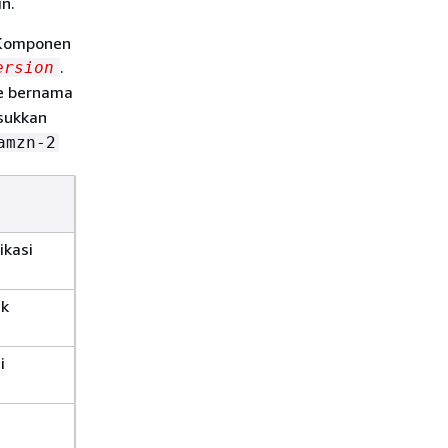
n.
 Komponen
.
ersion
ce bernama
asukkan
amzn-2
ikasi
uk
i