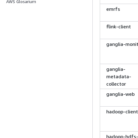
AWS Glosarium
emrfs
flink-client
ganglia-moni
ganglia-
metadata-
collector
ganglia-web
hadoop-client
hadoop-hdfs