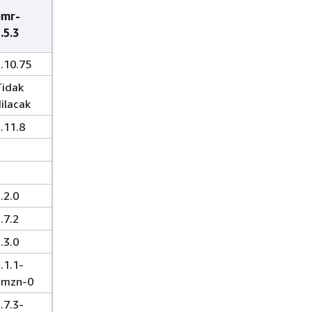
emr-
.5.3
.10.75
Tidak
ilacak
.11.8
.2.0
.7.2
.3.0
.1.1-
amzn-0
.7.3-