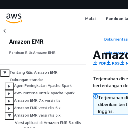
Mulai
Panduan l
Dokumentas
Amazon EMR
Amazo
Dokumentas
Panduan Rilis Amazon EMR
PDF
RSS
M
Tentang Rilis Amazon EMR
Terjemahan dise
Dukungan standar
bertentangan den
Agen Peningkatan Apache Spark
AWS runtime untuk Apache Spark
Terjemahan di
Amazon EMR 7.x versi rilis
diberikan ber
Amazon EMR versi rilis 6.x
Inggris.
Amazon EMR versi rilis 5.x
Versi aplikasi di Amazon EMR 5.x rilis