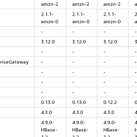
amzn-2
amzn-2
amzn-2
2.1.1-
2.1.1-
2.1.1-
2
amzn-0
amzn-0
amzn-0
-
-
-
-
3.12.0
3.12.0
3.12.0
3
-
-
-
-
priseGateway
-
-
-
-
-
-
-
-
-
-
-
-
-
-
-
-
0.13.0
0.13.0
0.12.2
0
4.3.0
4.3.0
4.3.0
4
4.9.0-
4.9.0-
4.9.0-
4
HBase-
HBase-
HBase-
1.2
1.2
1.2
1