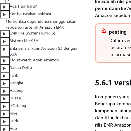
Ini adalah rilis
Ada fitur baru?
permintaan ke A
Konfigurasikan aplikasi
Amazon sebelum
Memeriksa dependensi menggunakan
repositori artefak Amazon EMR
penting
EMR File System (EMRFS)
Dalam ver
Sistem file S3A
secara ek
Enkripsi sisi klien Amazon S3 dengan
informasi 
S3A
CloudWatch Agen Amazon
Danau Delta
Flink
5.6.1 ver
Ganglia
Hadoop
Komponen yang di
HBase
Beberapa kompone
HCatalog
komponen lainny
Hive
dan fitur. Ini b
Hudi
rilis EMR Amazo
Hue