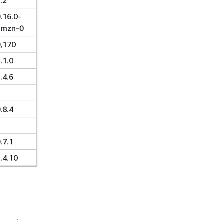
.16.0-
amzn-0
,170
.1.0
.4.6
.8.4
.7.1
.4.10