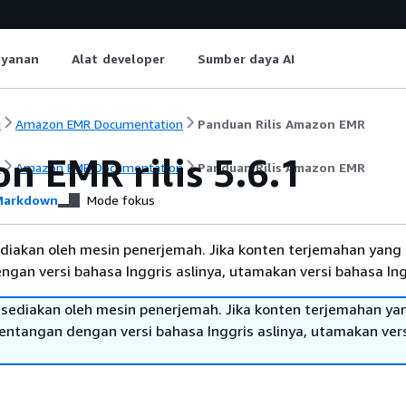
ayanan
Alat developer
Sumber daya AI
i
Amazon EMR Documentation
Panduan Rilis Amazon EMR
n EMR rilis 5.6.1
i
Amazon EMR Documentation
Panduan Rilis Amazon EMR
arkdown
Mode fokus
diakan oleh mesin penerjemah. Jika konten terjemahan yang 
gan versi bahasa Inggris aslinya, utamakan versi bahasa Ing
sediakan oleh mesin penerjemah. Jika konten terjemahan ya
tentangan dengan versi bahasa Inggris aslinya, utamakan ver