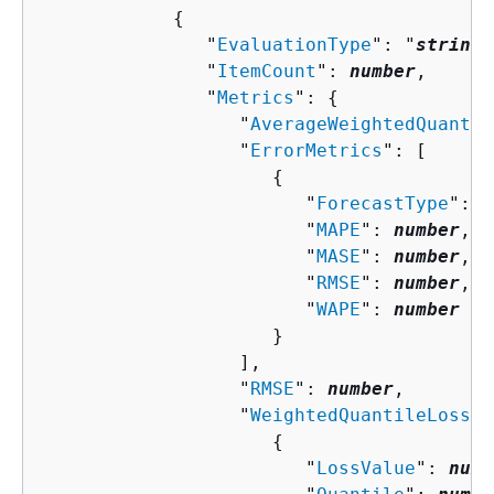
{
               "
EvaluationType
": "
string
"
               "
ItemCount
": 
number
,

               "
Metrics
": 
{
                  "
AverageWeightedQuantil
                  "
ErrorMetrics
": [ 

{
                        "
ForecastType
": "
                        "
MAPE
": 
number
,

                        "
MASE
": 
number
,

                        "
RMSE
": 
number
,

                        "
WAPE
": 
number
                     }

                  ],

                  "
RMSE
": 
number
,

                  "
WeightedQuantileLosses
{
                        "
LossValue
": 
numb