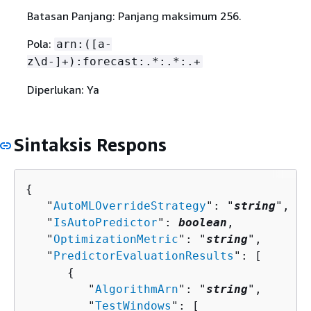
Batasan Panjang: Panjang maksimum 256.
Pola:
arn:([a-
z\d-]+):forecast:.*:.*:.+
Diperlukan: Ya
Sintaksis Respons
{
   "
AutoMLOverrideStrategy
": "
string
",

   "
IsAutoPredictor
": 
boolean
,

   "
OptimizationMetric
": "
string
",

   "
PredictorEvaluationResults
": [ 

{
         "
AlgorithmArn
": "
string
",

         "
TestWindows
": [ 
