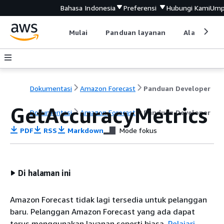
Bahasa Indonesia
Preferensi
Hubungi Kami
Ump
Mulai
Panduan layanan
Alat devel
Dokumentasi
Amazon Forecast
Panduan Developer
GetAccuracyMetrics
Dokumentasi
Amazon Forecast
Panduan Developer
PDF
RSS
Markdown
Mode fokus
Di halaman ini
Amazon Forecast tidak lagi tersedia untuk pelanggan
baru. Pelanggan Amazon Forecast yang ada dapat
terus menggunakan layanan seperti biasa.
Pelajari