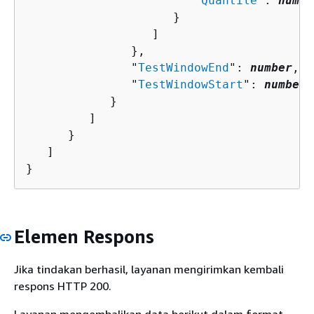
                        "
Quantile
": 
numbe
                     }

                  ]

               },

               "
TestWindowEnd
": 
number
,

               "
TestWindowStart
": 
number
            }

         ]

      }

   ]

}
Elemen Respons
Jika tindakan berhasil, layanan mengirimkan kembali
respons HTTP 200.