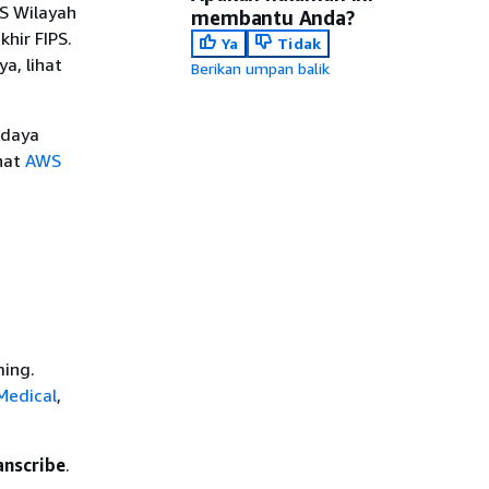
WS Wilayah
membantu Anda?
khir FIPS.
Ya
Tidak
a, lihat
Berikan umpan balik
 daya
hat
AWS
ming.
Medical
,
nscribe
.