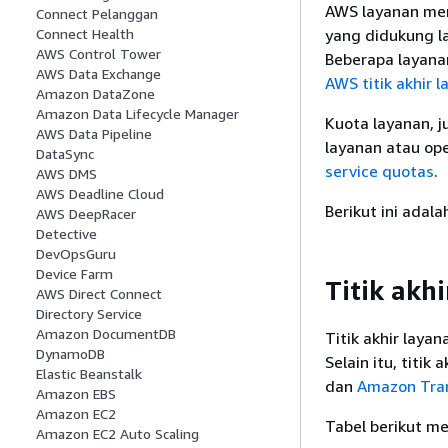
AWS layanan men
Connect Pelanggan
yang didukung lay
Connect Health
AWS Control Tower
Beberapa layanan
AWS Data Exchange
AWS titik akhir 
Amazon DataZone
Amazon Data Lifecycle Manager
Kuota layanan, 
AWS Data Pipeline
layanan atau op
DataSync
service quotas
.
AWS DMS
AWS Deadline Cloud
Berikut ini adala
AWS DeepRacer
Detective
DevOpsGuru
Device Farm
Titik akh
AWS Direct Connect
Directory Service
Amazon DocumentDB
Titik akhir laya
DynamoDB
Selain itu, titik 
Elastic Beanstalk
dan
Amazon Tran
Amazon EBS
Amazon EC2
Tabel berikut me
Amazon EC2 Auto Scaling