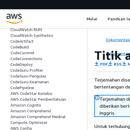
CloudWatch Monitor Internet
CloudWatch Log
CloudWatch Monitor Sintetis Jaringan
CloudWatch OAM
Mulai
Panduan l
CloudWatch Admin Observabilitas
CloudWatch RUM
CloudWatch Synthetics
Dokumentas
CodeArtifact
CodeBuild
Titik
CodeCommit
Dokumentas
CodeConnections
PDF
RSS
M
CodeDeploy
CodeGuru Profiler
CodeGuru Pengulas
Terjemahan dise
CodeGuru Keamanan
bertentangan den
CodePipeline
AWS CodeStar Koneksi
Terjemahan di
AWS CodeStar Pemberitahuan
Amazon Cognito
diberikan ber
Amazon Comprehend
Inggris.
Amazon Comprehend Medical
Compute Optimizer
Untuk terhubung
AWS Config