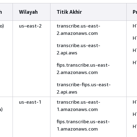
h
Wilayah
Titik Akhir
P
o)
us–east-2
transcribe.us-east-
H
2.amazonaws.com
H
transcribe.us-east-
H
2.api.aws
H
fips.transcribe.us-east-
2.amazonaws.com
transcribe-fips.us-east-
2.api.aws
us-east-1
transcribe.us-east-
H
a)
1.amazonaws.com
H
fips.transcribe.us-east-
H
1.amazonaws.com