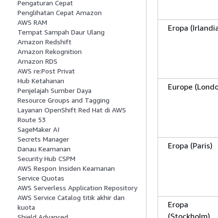
Pengaturan Cepat
Penglihatan Cepat Amazon
AWS RAM
Eropa (Irlandi
Tempat Sampah Daur Ulang
Amazon Redshift
Amazon Rekognition
Amazon RDS
AWS re:Post Privat
Hub Ketahanan
Europe (Lond
Penjelajah Sumber Daya
Resource Groups and Tagging
Layanan OpenShift Red Hat di AWS
Route 53
SageMaker AI
Secrets Manager
Eropa (Paris)
Danau Keamanan
Security Hub CSPM
AWS Respon Insiden Keamanan
Service Quotas
AWS Serverless Application Repository
AWS Service Catalog titik akhir dan
Eropa
kuota
(Stockholm)
Shield Advanced