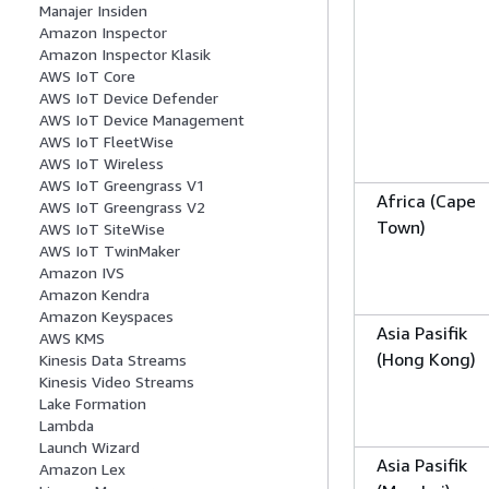
Manajer Insiden
Amazon Inspector
Amazon Inspector Klasik
AWS IoT Core
AWS IoT Device Defender
AWS IoT Device Management
AWS IoT FleetWise
AWS IoT Wireless
AWS IoT Greengrass V1
Africa (Cape
AWS IoT Greengrass V2
Town)
AWS IoT SiteWise
AWS IoT TwinMaker
Amazon IVS
Amazon Kendra
Amazon Keyspaces
Asia Pasifik
AWS KMS
(Hong Kong)
Kinesis Data Streams
Kinesis Video Streams
Lake Formation
Lambda
Launch Wizard
Asia Pasifik
Amazon Lex