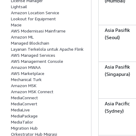
(Mumbai)
License Manager
Lightsail
Amazon Location Service
Lookout for Equipment
Macie
Asia Pasifik
AWS Modernisasi Mainframe
(Seoul)
Amazon ML
Managed Blockchain
Layanan Terkelola untuk Apache Flink
AWS Managed Services
AWS Management Console
Asia Pasifik
Amazon MWAA
AWS Marketplace
(Singapura)
Mechanical Turk
Amazon MSK
Amazon MSK Connect
MediaConnect
Asia Pacific
MediaConvert
MediaLive
(Sydney)
MediaPackage
MediaTailor
Migration Hub
Orkestrator Hub Migrasi