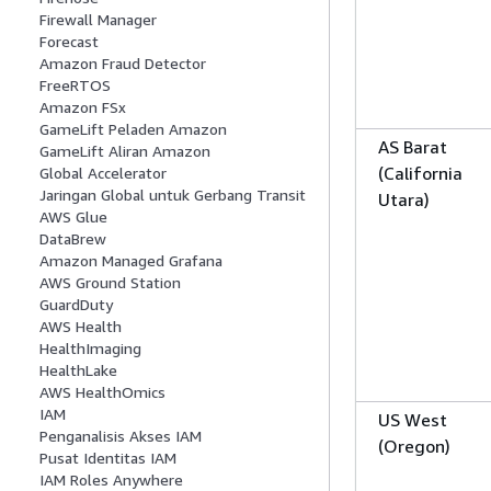
Firewall Manager
Forecast
Amazon Fraud Detector
FreeRTOS
Amazon FSx
GameLift Peladen Amazon
AS Barat
GameLift Aliran Amazon
(California
Global Accelerator
Jaringan Global untuk Gerbang Transit
Utara)
AWS Glue
DataBrew
Amazon Managed Grafana
AWS Ground Station
GuardDuty
AWS Health
HealthImaging
HealthLake
AWS HealthOmics
IAM
US West
Penganalisis Akses IAM
(Oregon)
Pusat Identitas IAM
IAM Roles Anywhere