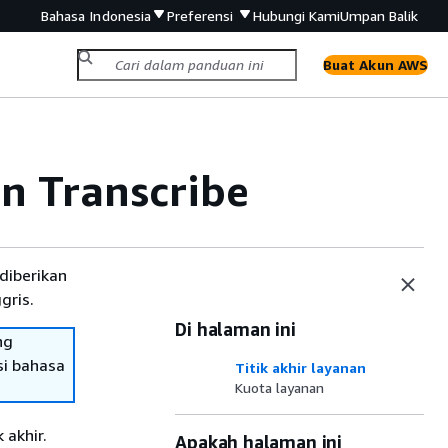
Bahasa Indonesia
Preferensi
Hubungi Kami
Umpan Balik
Buat Akun AWS
n Transcribe
diberikan
gris.
Di halaman ini
ng
si bahasa
Titik akhir layanan
Kuota layanan
 akhir.
Apakah halaman ini