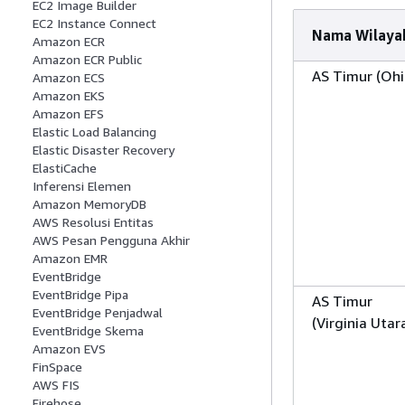
EC2 Image Builder
EC2 Instance Connect
Nama Wilaya
Amazon ECR
Amazon ECR Public
AS Timur (Ohi
Amazon ECS
Amazon EKS
Amazon EFS
Elastic Load Balancing
Elastic Disaster Recovery
ElastiCache
Inferensi Elemen
Amazon MemoryDB
AWS Resolusi Entitas
AWS Pesan Pengguna Akhir
Amazon EMR
EventBridge
EventBridge Pipa
AS Timur
EventBridge Penjadwal
(Virginia Utar
EventBridge Skema
Amazon EVS
FinSpace
AWS FIS
Firehose