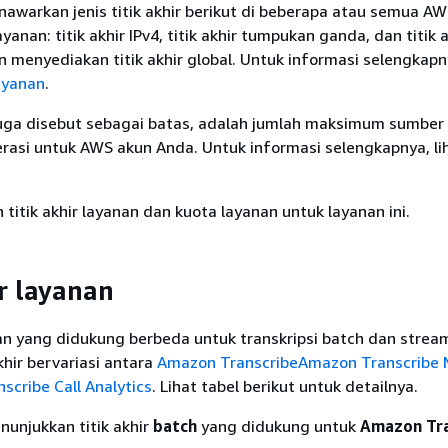
awarkan jenis titik akhir berikut di beberapa atau semua A
anan: titik akhir IPv4, titik akhir tumpukan ganda, dan titik a
 menyediakan titik akhir global. Untuk informasi selengkapny
layanan
.
juga disebut sebagai batas, adalah jumlah maksimum sumber
erasi untuk AWS akun Anda. Untuk informasi selengkapnya, li
h titik akhir layanan dan kuota layanan untuk layanan ini.
ir layanan
nan yang didukung berbeda untuk transkripsi batch dan strea
akhir bervariasi antara
Amazon Transcribe
Amazon Transcribe 
scribe Call Analytics
. Lihat tabel berikut untuk detailnya.
nunjukkan titik akhir
batch
yang didukung untuk
Amazon Tra