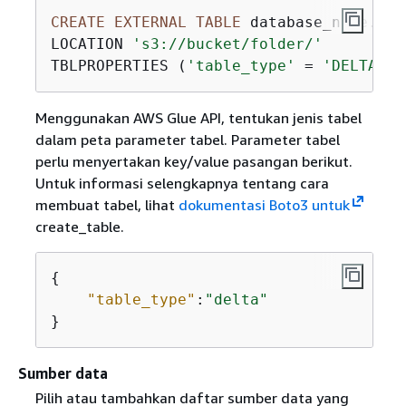
CREATE
EXTERNAL
TABLE
 database_name.tab
LOCATION 
's3://bucket/folder/'
TBLPROPERTIES (
'table_type'
=
'DELTA'
)
Menggunakan AWS Glue API, tentukan jenis tabel
dalam peta parameter tabel. Parameter tabel
perlu menyertakan key/value pasangan berikut.
Untuk informasi selengkapnya tentang cara
membuat tabel, lihat
dokumentasi Boto3 untuk
create_table.
{
"table_type"
:
"delta"
}
Sumber data
Pilih atau tambahkan daftar sumber data yang