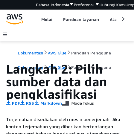
Bahasa Indonesia
Preferensi
Hubungi Kami
Ump
Mulai
Panduan layanan
Alat devel
Dokumentasi
AWS Glue
Panduan Pengguna
Langkah 2: Pilih
Dokumentasi
AWS Glue
Panduan Pengguna
sumber data dan
pengklasifikasi
PDF
RSS
Markdown
Mode fokus
Terjemahan disediakan oleh mesin penerjemah. Jika
konten terjemahan yang diberikan bertentangan
dengan versi bahasa Inggris aslinya, utamakan versi