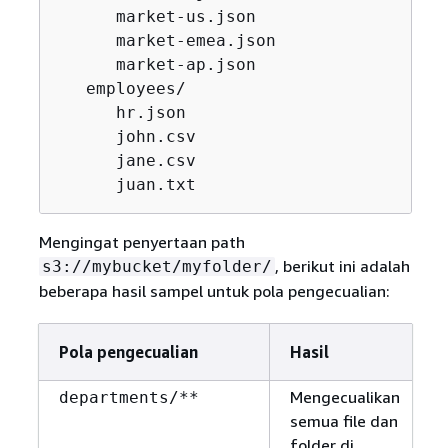
      market-us.json

      market-emea.json

      market-ap.json

   employees/

      hr.json

      john.csv

      jane.csv

      juan.txt
Mengingat penyertaan path
, berikut ini adalah
s3://mybucket/myfolder/
beberapa hasil sampel untuk pola pengecualian:
Pola pengecualian
Hasil
Mengecualikan
departments/**
semua file dan
folder di