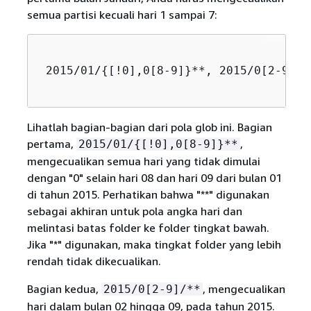
semua partisi kecuali hari 1 sampai 7:
 2015/01/
{
[!0],0[8-9]}**, 2015/0[2-9]/*
Lihatlah bagian-bagian dari pola glob ini. Bagian
pertama,
,
2015/01/
{
[!0],0[8-9]}**
mengecualikan semua hari yang tidak dimulai
dengan "0" selain hari 08 dan hari 09 dari bulan 01
di tahun 2015. Perhatikan bahwa "**" digunakan
sebagai akhiran untuk pola angka hari dan
melintasi batas folder ke folder tingkat bawah.
Jika "*" digunakan, maka tingkat folder yang lebih
rendah tidak dikecualikan.
Bagian kedua,
, mengecualikan
2015/0[2-9]/**
hari dalam bulan 02 hingga 09, pada tahun 2015.