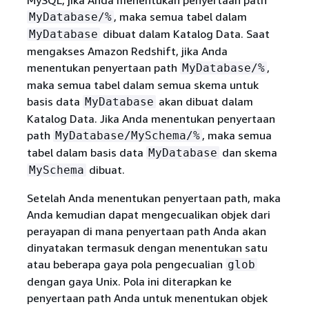
MySQL, jika Anda menentukan penyertaan path
, maka semua tabel dalam
MyDatabase/%
dibuat dalam Katalog Data. Saat
MyDatabase
mengakses Amazon Redshift, jika Anda
menentukan penyertaan path
,
MyDatabase/%
maka semua tabel dalam semua skema untuk
basis data
akan dibuat dalam
MyDatabase
Katalog Data. Jika Anda menentukan penyertaan
path
, maka semua
MyDatabase/MySchema/%
tabel dalam basis data
dan skema
MyDatabase
dibuat.
MySchema
Setelah Anda menentukan penyertaan path, maka
Anda kemudian dapat mengecualikan objek dari
perayapan di mana penyertaan path Anda akan
dinyatakan termasuk dengan menentukan satu
atau beberapa gaya pola pengecualian
glob
dengan gaya Unix. Pola ini diterapkan ke
penyertaan path Anda untuk menentukan objek