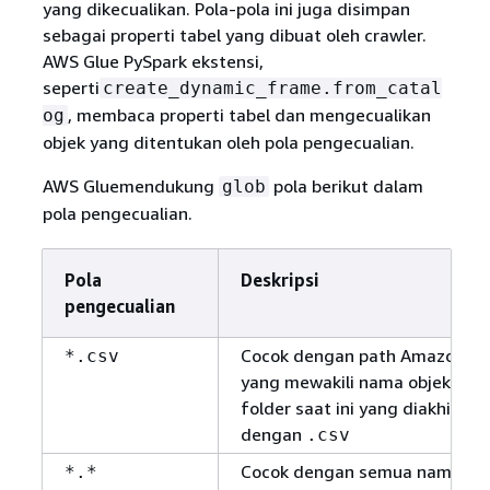
yang dikecualikan. Pola-pola ini juga disimpan
sebagai properti tabel yang dibuat oleh crawler.
AWS Glue PySpark ekstensi,
seperti
create_dynamic_frame.from_catal
, membaca properti tabel dan mengecualikan
og
objek yang ditentukan oleh pola pengecualian.
AWS Gluemendukung
pola berikut dalam
glob
pola pengecualian.
Pola
Deskripsi
pengecualian
Cocok dengan path Amazon S3
*.csv
yang mewakili nama objek dal
folder saat ini yang diakhiri
dengan
.csv
Cocok dengan semua nama obj
*.*