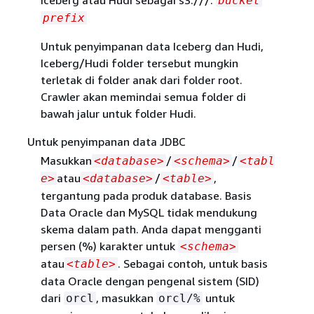
bucket
prefix
Untuk penyimpanan data Iceberg dan Hudi,
Iceberg/Hudi folder tersebut mungkin
terletak di folder anak dari folder root.
Crawler akan memindai semua folder di
bawah jalur untuk folder Hudi.
Untuk penyimpanan data JDBC
Masukkan
/
/
<database>
<schema>
<tabl
atau
/
,
e>
<database>
<table>
tergantung pada produk database. Basis
Data Oracle dan MySQL tidak mendukung
skema dalam path. Anda dapat mengganti
persen (%) karakter untuk
<schema>
atau
. Sebagai contoh, untuk basis
<table>
data Oracle dengan pengenal sistem (SID)
dari
, masukkan
untuk
orcl
orcl/%