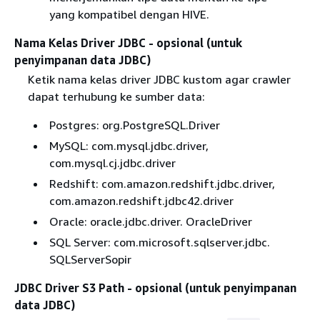
yang kompatibel dengan HIVE.
Nama Kelas Driver JDBC - opsional (untuk
penyimpanan data JDBC)
Ketik nama kelas driver JDBC kustom agar crawler
dapat terhubung ke sumber data:
Postgres: org.PostgreSQL.Driver
MySQL: com.mysql.jdbc.driver,
com.mysql.cj.jdbc.driver
Redshift: com.amazon.redshift.jdbc.driver,
com.amazon.redshift.jdbc42.driver
Oracle: oracle.jdbc.driver. OracleDriver
SQL Server: com.microsoft.sqlserver.jdbc.
SQLServerSopir
JDBC Driver S3 Path - opsional (untuk penyimpanan
data JDBC)