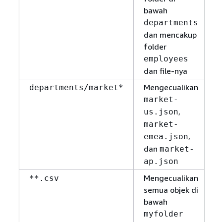
bawah
departments
dan mencakup
folder
employees
dan file-nya
Mengecualikan
departments/market*
market-
,
us.json
market-
,
emea.json
dan
market-
ap.json
Mengecualikan
**.csv
semua objek di
bawah
myfolder