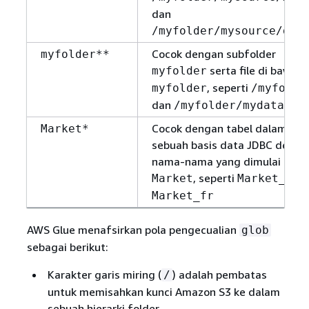
dan
/myfolder/mysource/dat
Cocok dengan subfolder
myfolder**
serta file di bawah
myfolder
, seperti
myfolder
/myfolde
dan
/myfolder/mydata.tx
Cocok dengan tabel dalam
Market*
sebuah basis data JDBC denga
nama-nama yang dimulai den
, seperti
d
Market
Market_us
Market_fr
AWS Glue menafsirkan pola pengecualian
glob
sebagai berikut:
Karakter garis miring (
) adalah pembatas
/
untuk memisahkan kunci Amazon S3 ke dalam
sebuah hierarki folder.