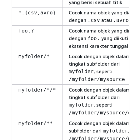
yang berisi sebuah titik
Cocok nama objek yang diakhir
*.
{
csv,avro}
dengan
atau
.csv
.avro
Cocok nama objek yang dimula
foo.?
dengan
yang diikuti oleh
foo.
ekstensi karakter tunggal
Cocok dengan objek dalam sat
myfolder/*
tingkat subfolder dari
, seperti
myfolder
/myfolder/mysource
Cocok dengan objek dalam du
myfolder/*/*
tingkat subfolder dari
, seperti
myfolder
/myfolder/mysource/dat
Cocok dengan objek dalam se
myfolder/**
subfolder dari
, sep
myfolder
/myfolder/mysource/myd