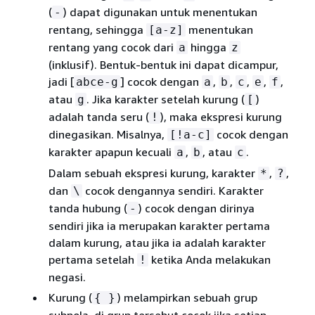
(
) dapat digunakan untuk menentukan
-
rentang, sehingga
menentukan
[a-z]
rentang yang cocok dari
hingga
a
z
(inklusif). Bentuk-bentuk ini dapat dicampur,
jadi [
] cocok dengan
,
,
,
,
,
abce-g
a
b
c
e
f
atau
. Jika karakter setelah kurung (
)
g
[
adalah tanda seru (
), maka ekspresi kurung
!
dinegasikan. Misalnya,
cocok dengan
[!a-c]
karakter apapun kecuali
,
, atau
.
a
b
c
Dalam sebuah ekspresi kurung, karakter
,
,
*
?
dan
cocok dengannya sendiri. Karakter
\
tanda hubung (
) cocok dengan dirinya
-
sendiri jika ia merupakan karakter pertama
dalam kurung, atau jika ia adalah karakter
pertama setelah
ketika Anda melakukan
!
negasi.
Kurung (
) melampirkan sebuah grup
{
}