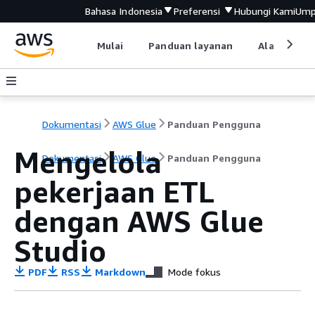
Bahasa Indonesia
Preferensi
Hubungi Kami
Ump
Mulai
Panduan layanan
Alat devel
Dokumentasi
AWS Glue
Panduan Pengguna
Mengelola
Dokumentasi
AWS Glue
Panduan Pengguna
pekerjaan ETL
dengan AWS Glue
Studio
PDF
RSS
Markdown
Mode fokus