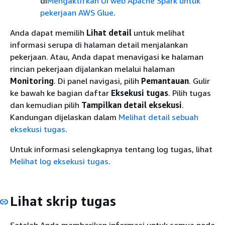
di
Mengaktifkan UI web Apache Spark untuk
pekerjaan AWS Glue
.
Anda dapat memilih
Lihat detail
untuk melihat
informasi serupa di halaman detail menjalankan
pekerjaan. Atau, Anda dapat menavigasi ke halaman
rincian pekerjaan dijalankan melalui halaman
Monitoring
. Di panel navigasi, pilih
Pemantauan
. Gulir
ke bawah ke bagian daftar
Eksekusi tugas
. Pilih tugas
dan kemudian pilih
Tampilkan detail eksekusi
.
Kandungan dijelaskan dalam
Melihat detail sebuah
eksekusi tugas
.
Untuk informasi selengkapnya tentang log tugas, lihat
Melihat log eksekusi tugas
.
Lihat skrip tugas
Setelah Anda memberikan informasi untuk semua node