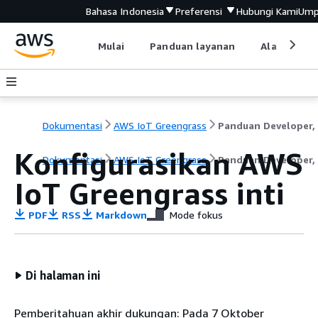
Bahasa Indonesia
Preferensi
Hubungi Kami
Ump
Mulai
Panduan layanan
Alat devel
Dokumentasi
AWS IoT Greengrass
Konfigurasikan AWS
Dokumentasi
AWS IoT Greengrass
Panduan Developer, 
IoT Greengrass inti
PDF
RSS
Markdown
Mode fokus
Di halaman ini
Pemberitahuan akhir dukungan: Pada 7 Oktober