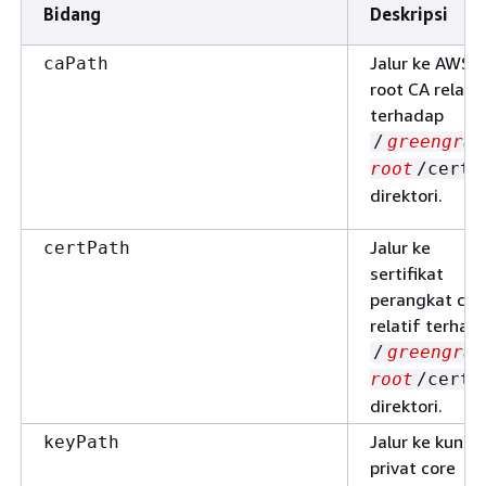
Bidang
Deskripsi
Jalur ke AWS I
caPath
root CA relatif
terhadap
/
greengras
root
/certs
direktori.
Jalur ke
certPath
sertifikat
perangkat cor
relatif terhad
/
greengras
root
/certs
direktori.
Jalur ke kunci
keyPath
privat core