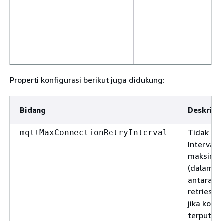
Properti konfigurasi berikut juga didukung:
Bidang
Deskrips
Tidak waj
mqttMaxConnectionRetryInterval
Interval
maksim
(dalam d
antara k
retries
jika kone
terputus