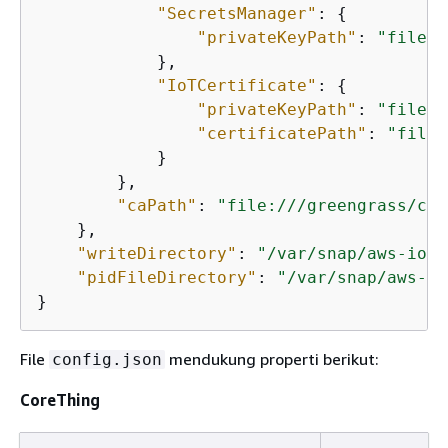
"SecretsManager"
: 
{
"privateKeyPath"
: 
"file:/
            },

"IoTCertificate"
: 
{
"privateKeyPath"
: 
"file:/
"certificatePath"
: 
"file:
            }

        },

"caPath"
: 
"file:///greengrass/cer
    },

"writeDirectory"
: 
"/var/snap/aws-iot-
"pidFileDirectory"
: 
"/var/snap/aws-io
}
File
mendukung properti berikut:
config.json
CoreThing