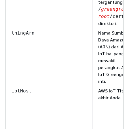
tergantung p
/
greengras
root
/certs
direktori.
Nama Sumber
thingArn
Daya Amazon
(ARN) dari AW
IoT hal yang
mewakili
perangkat AW
IoT Greengras
inti.
AWS IoT Titik
iotHost
akhir Anda.