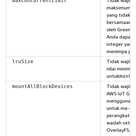
Tidak wajib.
maxConcurrentLimit
maksimum pe
yang tidak d
bersamaan ya
oleh Greeng
Anda dapat 
integer yang
menimpa para
Tidak wajib.
lruSize
nilai minimu
untuk
maxCo
Tidak wajib
mountAllBlockDevices
AWS IoT Gre
menggunakan
untuk me-m
perangkat bl
wadah setel
OverlayFS.