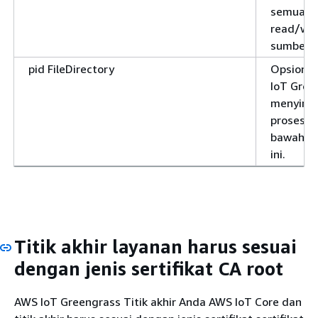
semua
read/wri
sumber d
pid FileDirectory
Opsional
IoT Gree
menyimp
proses (P
bawah di
ini.
Titik akhir layanan harus sesuai
dengan jenis sertifikat CA root
AWS IoT Greengrass Titik akhir Anda AWS IoT Core dan