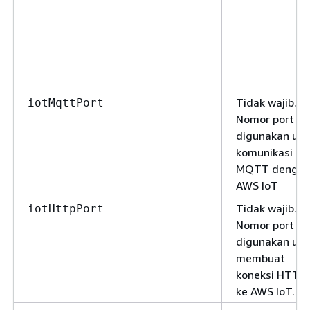
Tidak wajib.
iotMqttPort
Nomor port y
digunakan unt
komunikasi
MQTT dengan
AWS IoT
Tidak wajib.
iotHttpPort
Nomor port y
digunakan unt
membuat
koneksi HTTP
ke AWS IoT.