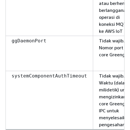
atau berhenti
berlangganan
operasi di
koneksi MQTT
ke AWS IoT Co
Tidak wajib.
ggDaemonPort
Nomor port IP
core Greengra
Tidak wajib.
systemComponentAuthTimeout
Waktu (dalam
milidetik) unt
mengizinkan
core Greengra
IPC untuk
menyelesaika
pengesahan.