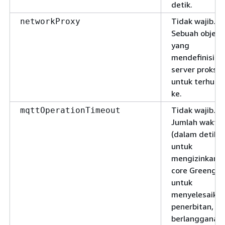
detik.
Tidak wajib.
networkProxy
Sebuah objek
yang
mendefinisika
server proksi
untuk terhubu
ke.
Tidak wajib.
mqttOperationTimeout
Jumlah waktu
(dalam detik)
untuk
mengizinkan
core Greengra
untuk
menyelesaika
penerbitan,
berlangganan,