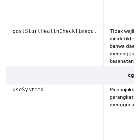
Tidak wajib.
postStartHealthCheckTimeout
milidetik) s
bahwa daemo
menunggu p
kesehatan se
cgr
Menunjukkan
useSystemd
perangkat A
menggunak