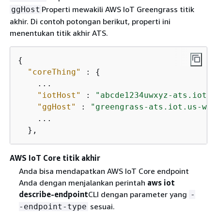
Properti mewakili AWS IoT Greengrass titik
ggHost
akhir. Di contoh potongan berikut, properti ini
menentukan titik akhir ATS.
{
"coreThing"
 : 
{
    ...

"iotHost"
 : 
"abcde1234uwxyz-ats.iot.u
"ggHost"
 : 
"greengrass-ats.iot.us-wes
    ...

  },
AWS IoT Core titik akhir
Anda bisa mendapatkan AWS IoT Core endpoint
Anda dengan menjalankan perintah
aws iot
describe-endpoint
CLI dengan parameter yang
-
sesuai.
-endpoint-type