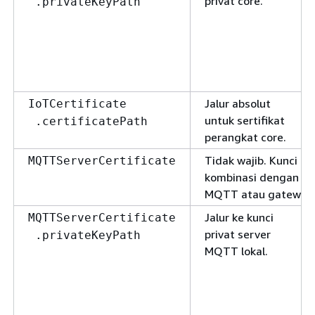
privat core.
.privateKeyPath
Jalur absolut
IoTCertificate
untuk sertifikat
.certificatePath
perangkat core.
Tidak wajib. Kunci p
MQTTServerCertificate
kombinasi dengan ser
MQTT atau gateway.
Jalur ke kunci
MQTTServerCertificate
privat server
.privateKeyPath
MQTT lokal.