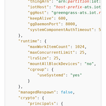
"thingArn"
: 
"arn:
partition
:iot:
re
"iotHost"
: 
"
host-prefix
-ats.iot.
r
"ggHost"
: 
"greengrass-ats.iot.
reg
"keepAlive"
: 
600
,

"ggDaemonPort"
: 
8000
,

"systemComponentAuthTimeout"
: 
500
    },

"runtime"
: 
{
"maxWorkItemCount"
: 
1024
,

"maxConcurrentLimit"
: 
25
,

"lruSize"
: 
25
,

"mountAllBlockDevices"
: 
"no"
,

"cgroup"
: 
{
"useSystemd"
: 
"yes"
        }

    },

"managedRespawn"
: 
false
,

"crypto"
: 
{
"principals"
: 
{