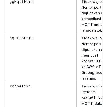
Tidak wajib.
ggMqttPort
Nomor port y
digunakan unt
komunikasi
MQTT melalui
jaringan lokal.
Tidak wajib.
ggHttpPort
Nomor port y
digunakan unt
membuat
koneksi HTTP
ke AWS IoT
Greengrass
layanan.
Tidak wajib.
keepAlive
Periode
KeepAlive
MQTT, dalam