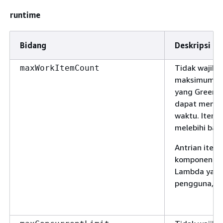
runtime
Bidang
Deskripsi
Tidak wajib.
maxWorkItemCount
maksimum it
yang Greeng
dapat mempr
waktu. Item 
melebihi bata
Antrian item 
komponen si
Lambda yang
pengguna, da