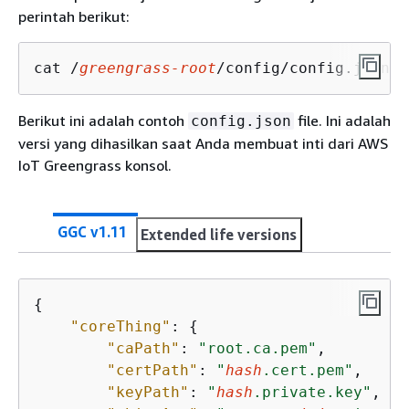
perintah berikut:
cat /
greengrass-root
/config/config.json
Berikut ini adalah contoh
file. Ini adalah
config.json
versi yang dihasilkan saat Anda membuat inti dari AWS
IoT Greengrass konsol.
GGC v1.11
Extended life versions
{
"coreThing"
: 
{
"caPath"
: 
"root.ca.pem"
,

"certPath"
: 
"
hash
.cert.pem"
,

"keyPath"
: 
"
hash
.private.key"
,
