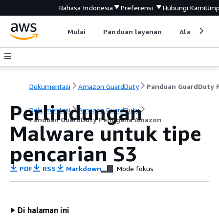
Bahasa Indonesia
Preferensi
Hubungi Kami
Ump
Mulai
Panduan layanan
Alat devel
Dokumentasi
Amazon GuardDuty
Perlindungan
Dokumentasi
Amazon GuardDuty
Panduan GuardDuty Pengguna Amazon
Malware untuk tipe
pencarian S3
PDF
RSS
Markdown
Mode fokus
Di halaman ini