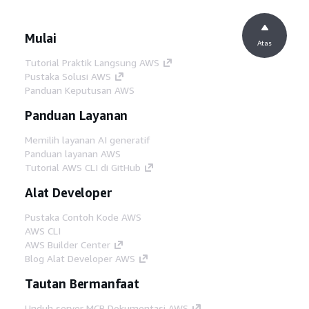
Mulai
Atas
Tutorial Praktik Langsung AWS
Pustaka Solusi AWS
Panduan Keputusan AWS
Panduan Layanan
Memilih layanan AI generatif
Panduan layanan AWS
Tutorial AWS CLI di GitHub
Alat Developer
Pustaka Contoh Kode AWS
AWS CLI
AWS Builder Center
Blog Alat Developer AWS
Tautan Bermanfaat
Unduh server MCP Dokumentasi AWS