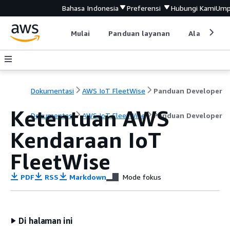
Bahasa Indonesia
Preferensi
Hubungi Kami
Ump
Mulai
Panduan layanan
Alat devel
Dokumentasi
AWS IoT FleetWise
Panduan Developer
Ketentuan AWS
Dokumentasi
AWS IoT FleetWise
Panduan Developer
Kendaraan IoT
FleetWise
PDF
RSS
Markdown
Mode fokus
Di halaman ini