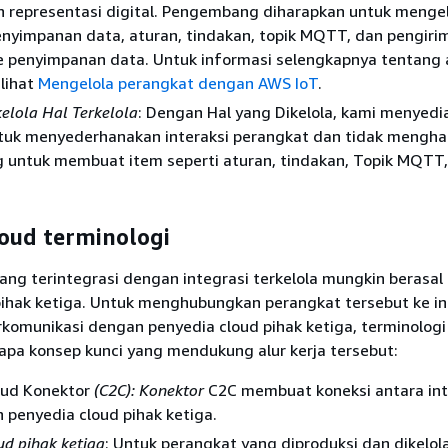
 representasi digital. Pengembang diharapkan untuk menge
enyimpanan data, aturan, tindakan, topik MQTT, dan pengiri
e penyimpanan data. Untuk informasi selengkapnya tentang
 lihat
Mengelola perangkat dengan AWS IoT
.
kelola Hal Terkelola
: Dengan Hal yang Dikelola, kami menyedi
ntuk menyederhanakan interaksi perangkat dan tidak mengh
untuk membuat item seperti aturan, tindakan, Topik MQTT,
loud terminologi
yang terintegrasi dengan integrasi terkelola mungkin berasal 
pihak ketiga. Untuk menghubungkan perangkat tersebut ke in
rkomunikasi dengan penyedia cloud pihak ketiga, terminologi
pa konsep kunci yang mendukung alur kerja tersebut:
oud Konektor
(C2C): Konektor
C2C membuat koneksi antara int
n penyedia cloud pihak ketiga.
ud pihak ketiga
: Untuk perangkat yang diproduksi dan dikelola