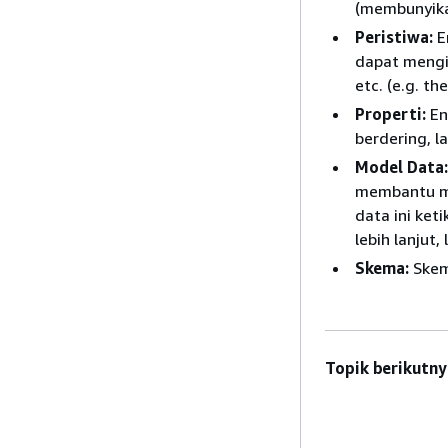
(membunyikan
Peristiwa:
E
dapat mengir
etc. (e.g. th
Properti:
En
berdering, 
Model Data:
membantu men
data ini ket
lebih lanjut, 
Skema:
Skem
Topik berikutny