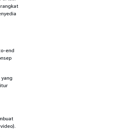
erangkat
enyedia
to-end
onsep
) yang
itur
embuat
 video).
t