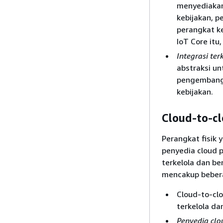
menyediakan
kebijakan, p
perangkat k
IoT Core itu,
Integrasi ter
abstraksi u
pengembang 
kebijakan.
Cloud-to-c
Perangkat fisik 
penyedia cloud 
terkelola dan be
mencakup bebera
Cloud-to-cl
terkelola da
Penyedia clo