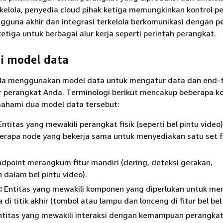
rkelola, penyedia cloud pihak ketiga memungkinkan kontrol p
ngguna akhir dan integrasi terkelola berkomunikasi dengan p
ketiga untuk berbagai alur kerja seperti perintah perangkat.
i model data
lola menggunakan model data untuk mengatur data dan end-
r perangkat Anda. Terminologi berikut mencakup beberapa k
ahami dua model data tersebut:
ntitas yang mewakili perangkat fisik (seperti bel pintu video
berapa node yang bekerja sama untuk menyediakan satu set f
dpoint merangkum fitur mandiri (dering, deteksi gerakan,
dalam bel pintu video).
:
Entitas yang mewakili komponen yang diperlukan untuk m
a di titik akhir (tombol atau lampu dan lonceng di fitur bel bel
titas yang mewakili interaksi dengan kemampuan perangka