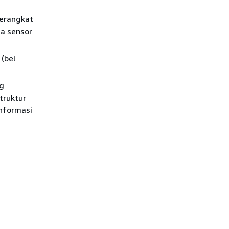
Perangkat
 a sensor
(bel
ng
truktur
informasi