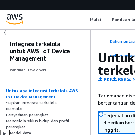
Mulai
Panduan l
Dokumentas
Integrasi terkelola
untuk AWS IoT Device
Untuk
Dokumentas
Management
terkel
Panduan Developerr
PDF
RSS
M
Untuk apa integrasi terkelola AWS
Terjemahan dise
IoT Device Management
bertentangan den
Siapkan integrasi terkelola
Memulai
Penyediaan perangkat
Terjemahan di
Mengelola siklus hidup dan profil
diberikan ber
perangkat
Inggris.
Model data