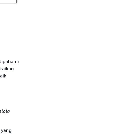
 dipahami
raikan
aik
elola
i yang