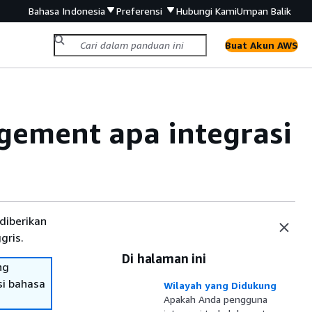
Bahasa Indonesia
Preferensi
Hubungi Kami
Umpan Balik
Buat Akun AWS
gement apa integrasi
diberikan
gris.
Di halaman ini
ng
si bahasa
Wilayah yang Didukung
Apakah Anda pengguna