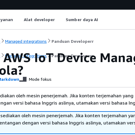
ayanan
Alat developer
Sumber daya AI
i
Managed integrations
Panduan Developerr
 AWS IoT Device Mana
i
Managed integrations
Panduan Developerr
ola?
arkdown
Mode fokus
diakan oleh mesin penerjemah. Jika konten terjemahan yang 
gan versi bahasa Inggris aslinya, utamakan versi bahasa Ing
sediakan oleh mesin penerjemah. Jika konten terjemahan ya
tentangan dengan versi bahasa Inggris aslinya, utamakan ver