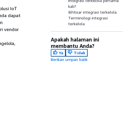
integrasi terkelola pertama
kali?
lusi IoT
Ikhtisar integrasi terkelola
Anda dapat
Terminologi integrasi
an
terkelola
ri vendor
Apakah halaman ini
gelola,
membantu Anda?
Ya
Tidak
Berikan umpan balik