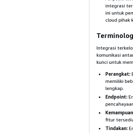
integrasi te
ini untuk pe
cloud pihak 
Terminolog
Integrasi terke
komunikasi anta
kunci untuk mem
Perangkat:
E
memiliki be
lengkap.
Endpoint:
En
pencahayaan 
Kemampuan
fitur tersedi
Tindakan:
En