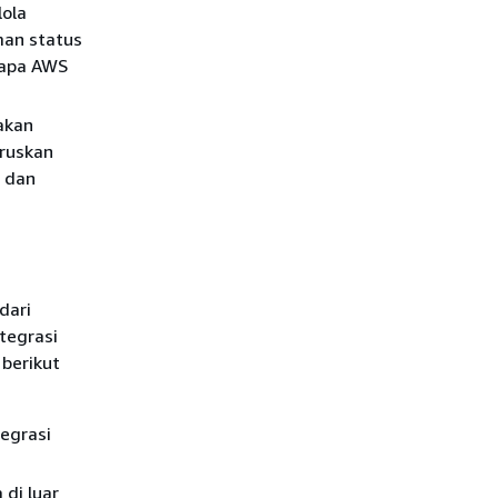
lola
man status
 apa AWS
akan
aruskan
 dan
dari
tegrasi
 berikut
egrasi
 di luar