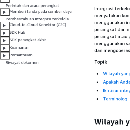
Perintah dan acara perangkat
Integrasi terke
Memberi tanda pada sumber daya
menyatukan kont
Pemberitahuan integrasi terkelola
menggunakan int
Cloud-to-Cloud Konektor (C2C)
perangkat dan me
SDK Hub
perangkat atau p
SDK perangkat akhir
menggunakan sat
Keamanan
dan mengoperasi
Pemantauan
Topik
Riwayat dokumen
Wilayah yan
Apakah Anda 
Ikhtisar inte
Terminologi 
Wilayah 