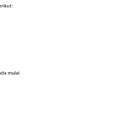
rikut:
nda mulai