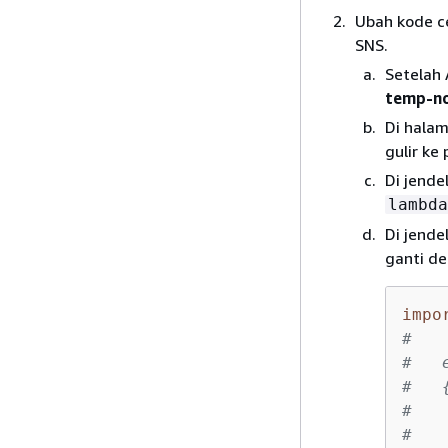
Ubah kode c
SNS.
Setelah
temp-no
Di hala
gulir ke
Di jende
lambda
Di jende
ganti de
impo
#
#   
#   
#   
#   