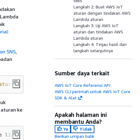
teks
Langkah 2: Buat AWS IoT
ndakan
aturan dengan tindakan AWS
S Lambda
Lambda aturan
ik
Langkah 3: Uji AWS IoT
rial:
aturan dan tindakan AWS
Lambda aturan
Langkah 4: Tinjau hasil dan
langkah selanjutnya
zon SNS
,
 badan
Sumber daya terkait
ature"
:
30
}
AWS IoT Core Referensi API
AWS CLI perintah untuk AWS IoT Core
SDK & Alat
tuk
aturan ke
Apakah halaman ini
membantu Anda?
Ya
Tidak
e limit of 30.
Berikan umpan balik