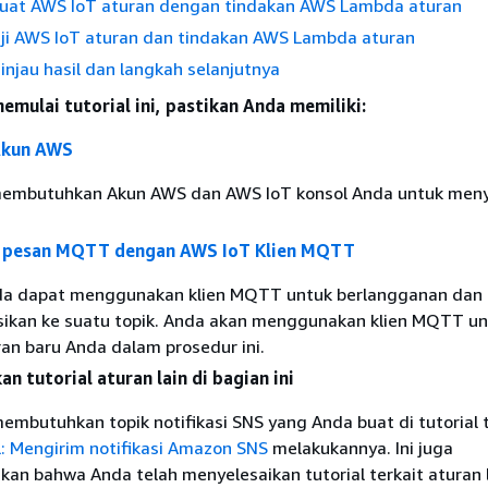
Buat AWS IoT aturan dengan tindakan AWS Lambda aturan
Uji AWS IoT aturan dan tindakan AWS Lambda aturan
injau hasil dan langkah selanjutnya
mulai tutorial ini, pastikan Anda memiliki:
Akun AWS
embutuhkan Akun AWS dan AWS IoT konsol Anda untuk meny
t pesan MQTT dengan AWS IoT Klien MQTT
da dapat menggunakan klien MQTT untuk berlangganan dan
ikan ke suatu topik. Anda akan menggunakan klien MQTT un
an baru Anda dalam prosedur ini.
n tutorial aturan lain di bagian ini
 membutuhkan topik notifikasi SNS yang Anda buat di tutorial
l: Mengirim notifikasi Amazon SNS
melakukannya. Ini juga
n bahwa Anda telah menyelesaikan tutorial terkait aturan l