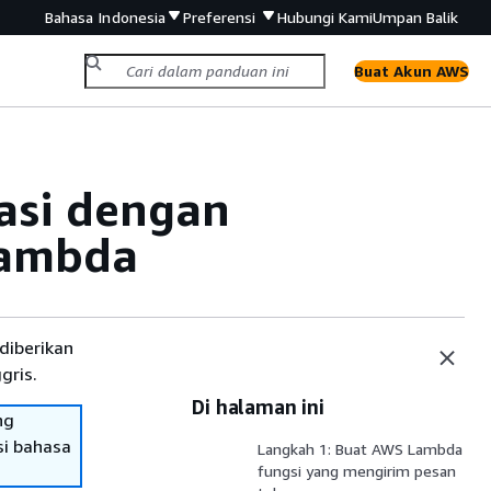
Bahasa Indonesia
Preferensi
Hubungi Kami
Umpan Balik
Buat Akun AWS
asi dengan
Lambda
diberikan
gris.
Di halaman ini
ng
si bahasa
Langkah 1: Buat AWS Lambda
fungsi yang mengirim pesan