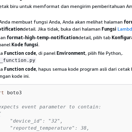
etak biru untuk memformat dan mengirim pemberitahuan A
 Anda membuat fungsi Anda, Anda akan melihat halaman
for
tification
detail. Jika tidak, buka dari halaman
Fungsi
Lambd
man
format-high-temp-notification
detail, pilih tab
Konfigur
 panel
Kode fungsi
.
la
Function code
, di panel
Environment
, pilih file Python,.
_function.py
la
Function code
, hapus semua kode program asli dari cetak 
ngan kode ini.
rt
expects event parameter to contain:
{
    "device_id": "32",
    "reported_temperature": 38,