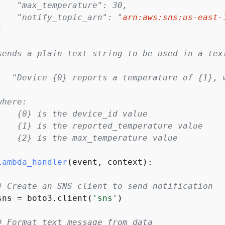
    "max_temperature": 30,
    "notify_topic_arn": "
arn:aws:sns:us-east-
}
sends a plain text string to be used in a tex
   "Device 
{
0} reports a temperature of 
{
1}, 
where:
    
{
0} is the device_id value
    
{
1} is the reported_temperature value
    
{
2} is the max_temperature value
lambda_handler
(
event, context
):
# Create an SNS client to send notification
sns = boto3.client(
'sns'
)

# Format text message from data