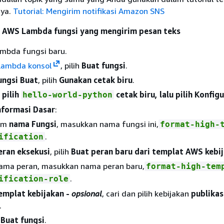
nya.
Tutorial: Mengirim notifikasi Amazon SNS
AWS Lambda fungsi yang mengirim pesan teks
mbda fungsi baru.
ambda konsol
, pilih
Buat fungsi
.
ungsi Buat
, pilih
Gunakan cetak biru
.
 pilih
cetak biru, lalu pilih Konfigu
hello-world-python
nformasi Dasar
:
am
nama Fungsi
, masukkan nama fungsi ini,
format-high-
.
ification
eran eksekusi
, pilih
Buat peran baru dari templat AWS kebi
ama peran, masukkan nama peran baru,
format-high-tem
.
ification-role
emplat kebijakan -
opsional
, cari dan pilih kebijakan
publika
.
h
Buat fungsi
.