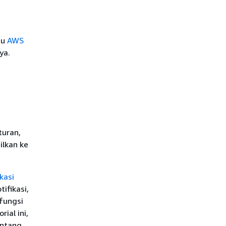
au
AWS
ya.
turan,
ilkan ke
kasi
ifikasi,
fungsi
ial ini,
entang