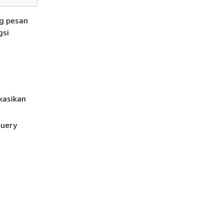
ng pesan
gsi
kasikan
query