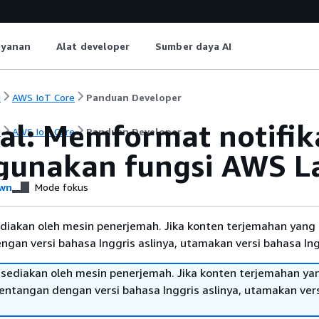
ayanan
Alat developer
Sumber daya AI
i
AWS IoT Core
Panduan Developer
ial: Memformat notifik
i
AWS IoT Core
Panduan Developer
unakan fungsi AWS 
wn
Mode fokus
diakan oleh mesin penerjemah. Jika konten terjemahan yang 
gan versi bahasa Inggris aslinya, utamakan versi bahasa Ing
sediakan oleh mesin penerjemah. Jika konten terjemahan ya
tentangan dengan versi bahasa Inggris aslinya, utamakan ver