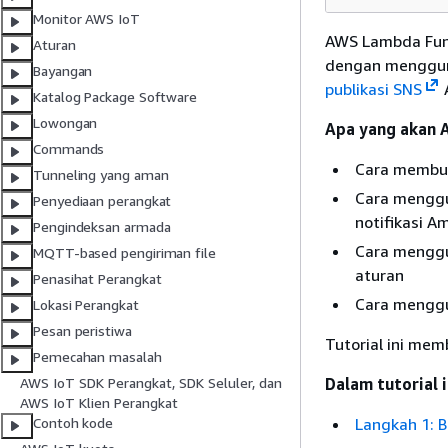
Monitor AWS IoT
AWS Lambda Fung
Aturan
dengan mengguna
Bayangan
publikasi SNS
A
Katalog Package Software
Lowongan
Apa yang akan A
Commands
Cara membua
Tunneling yang aman
Cara mengg
Penyediaan perangkat
notifikasi 
Pengindeksan armada
Cara menggu
MQTT-based pengiriman file
aturan
Penasihat Perangkat
Cara menggu
Lokasi Perangkat
Pesan peristiwa
Tutorial ini me
Pemecahan masalah
Dalam tutorial i
AWS IoT SDK Perangkat, SDK Seluler, dan
AWS IoT Klien Perangkat
Langkah 1: 
Contoh kode