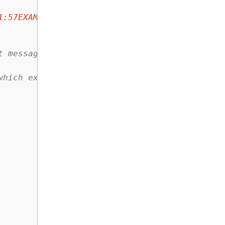
1:57EXAMPLE833:high_temp_notice
"
t message
which exceeds the limit of 
{
2}."