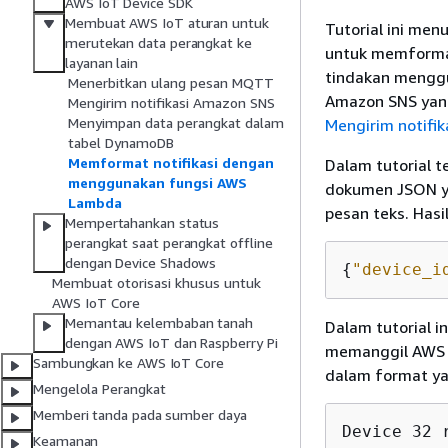
AWS IoT Device SDK
Membuat AWS IoT aturan untuk
Tutorial ini me
merutekan data perangkat ke
untuk memformat
layanan lain
tindakan menggu
Menerbitkan ulang pesan MQTT
Amazon SNS yang
Mengirim notifikasi Amazon SNS
Menyimpan data perangkat dalam
Mengirim notifi
tabel DynamoDB
Memformat notifikasi dengan
Dalam tutorial 
menggunakan fungsi AWS
dokumen JSON ya
Lambda
pesan teks. Hasi
Mempertahankan status
perangkat saat perangkat offline
dengan Device Shadows
{
"device_i
Membuat otorisasi khusus untuk
AWS IoT Core
Memantau kelembaban tanah
Dalam tutorial 
dengan AWS IoT dan Raspberry Pi
memanggil AWS L
Sambungkan ke AWS IoT Core
dalam format yan
Mengelola Perangkat
Memberi tanda pada sumber daya
Device 32 
Keamanan