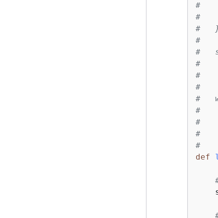
#   
#   
#   
# 
#   
#
#   
#   
#   
#   
#   
#   
#
def
    