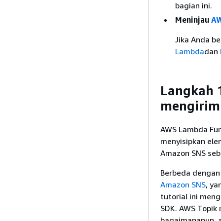
bagian ini.
Meninjau
AW
Jika Anda b
Lambda
dan
Langkah 
mengirim
AWS Lambda Fungs
menyisipkan elem
Amazon SNS seba
Berbeda dengan 
Amazon SNS
, y
tutorial ini me
SDK. AWS Topik n
bagaimanapun, a