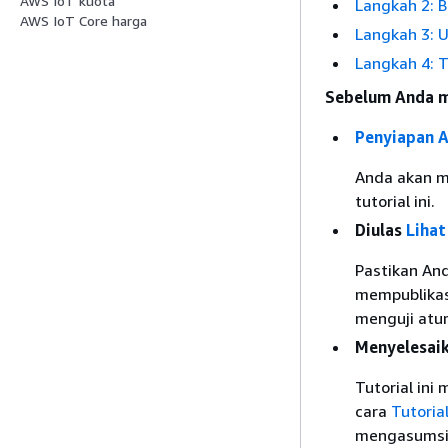
AWS IoT kuota
Langkah 2: 
AWS IoT Core harga
Langkah 3: 
Langkah 4: T
Sebelum Anda me
Penyiapan 
Anda akan m
tutorial ini.
Diulas
Liha
Pastikan An
mempublikas
menguji atur
Menyelesaika
Tutorial ini
cara
Tutoria
mengasumsika