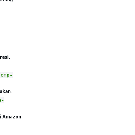
rasi.
temp-
jakan
.
p-
si Amazon