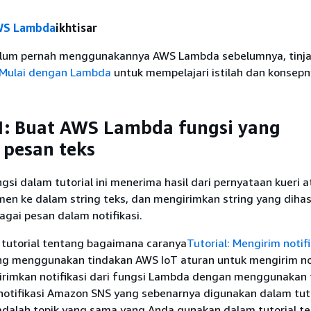
S Lambda
ikhtisar
elum pernah menggunakannya AWS Lambda sebelumnya, tinj
Mulai dengan Lambda
untuk mempelajari istilah dan konsepn
1: Buat AWS Lambda fungsi yang
 pesan teks
i dalam tutorial ini menerima hasil dari pernyataan kueri a
en ke dalam string teks, dan mengirimkan string yang dihas
gai pesan dalam notifikasi.
tutorial tentang bagaimana caranya
Tutorial: Mengirim notifi
ang menggunakan tindakan AWS IoT aturan untuk mengirim not
ngirimkan notifikasi dari fungsi Lambda dengan menggunakan 
otifikasi Amazon SNS yang sebenarnya digunakan dalam tutor
dalah topik yang sama yang Anda gunakan dalam tutorial t