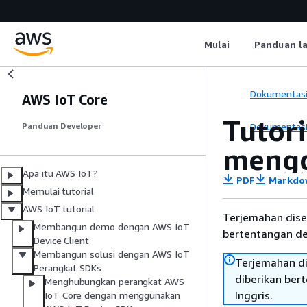
Mulai
Panduan l
Dokumentas
AWS IoT Core
Tutor
Dokumentas
Panduan Developer
mengg
Apa itu AWS IoT?
PDF
Markdo
Memulai tutorial
AWS IoT tutorial
Terjemahan dise
Membangun demo dengan AWS IoT
bertentangan den
Device Client
Membangun solusi dengan AWS IoT
Terjemahan di
Perangkat SDKs
diberikan ber
Menghubungkan perangkat AWS
Inggris.
IoT Core dengan menggunakan