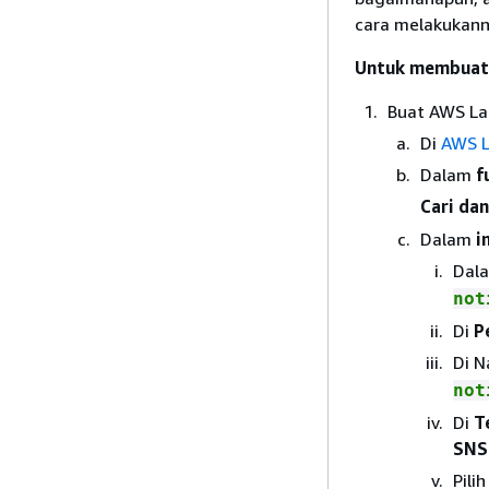
cara melakukan
Untuk membuat 
Buat AWS La
Di
AWS L
Dalam
f
Cari dan
Dalam
i
Dal
not
Di
P
Di N
not
Di
T
SNS
Pili