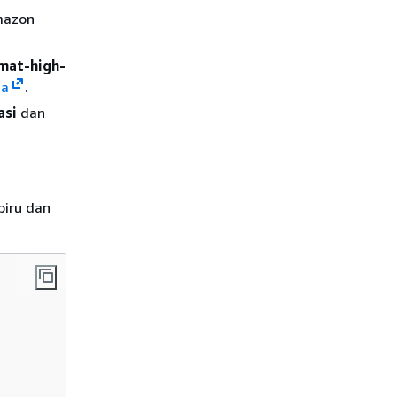
mazon
mat-high-
a
.
asi
dan
biru dan