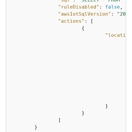
"ruleDisabled"
: 
false
,

"awsIotSqlVersion"
: 
"2016
"actions"
: [

{
"location
"
"
"
"
					},

"
"
				}

			}

		]

	}
