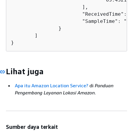
			],

			"ReceivedTime": "2022-11-11T01:31:54.464000+00:00",

			"SampleTime": "2022-11-11T01:31:54.308000+00:00"

		}

	]

}
Lihat juga
Apa itu Amazon Location Service?
di
Panduan
Pengembang Layanan Lokasi Amazon
.
Sumber daya terkait