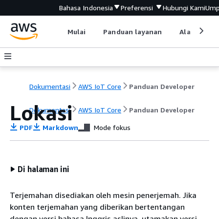
Bahasa Indonesia
Preferensi
Hubungi Kami
Ump
Mulai
Panduan layanan
Alat devel
Dokumentasi
AWS IoT Core
Panduan Developer
Lokasi
Dokumentasi
AWS IoT Core
Panduan Developer
PDF
Markdown
Mode fokus
Di halaman ini
Terjemahan disediakan oleh mesin penerjemah. Jika
konten terjemahan yang diberikan bertentangan
dengan versi bahasa Inggris aslinya, utamakan versi