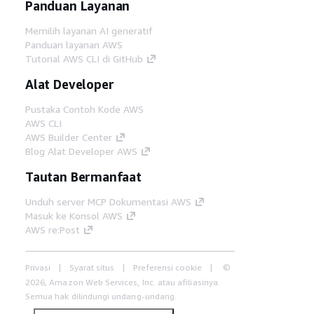
Panduan Layanan
Memilih layanan AI generatif
Panduan layanan AWS
Tutorial AWS CLI di GitHub
Alat Developer
Pustaka Contoh Kode AWS
AWS CLI
AWS Builder Center
Blog Alat Developer AWS
Tautan Bermanfaat
Unduh server MCP Dokumentasi AWS
Masuk ke Konsol AWS
AWS re:Post
Privasi
Syarat situs
Preferensi cookie
©
2026, Amazon Web Services, Inc. atau afiliasinya.
Semua hak dilindungi undang-undang.