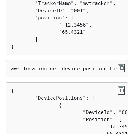
	"TrackerName": "mytracker",

	"DeviceID": "001",

	"position": [

		"-12.3456",

		"65.4321"

	]

}
aws location get-device-position-history 
{
	"DevicePositions": [

{
			"DeviceId": "001",

			"Position": [

				-12.3456,

				65.4321
