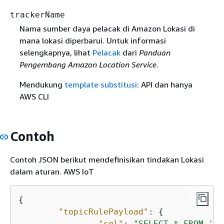
trackerName
Nama sumber daya pelacak di Amazon Lokasi di
mana lokasi diperbarui. Untuk informasi
selengkapnya, lihat
Pelacak
dari
Panduan
Pengembang Amazon Location Service
.
Mendukung
template substitusi
: API dan hanya
AWS CLI
Contoh
Contoh JSON berikut mendefinisikan tindakan Lokasi
dalam aturan. AWS IoT
{
"topicRulePayload"
: 
{
"sql"
: 
"SELECT * FROM 'so