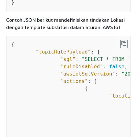
}
Contoh JSON berikut mendefinisikan tindakan Lokasi
dengan template substitusi dalam aturan. AWS IoT
{
"topicRulePayload"
: 
{
"sql"
: 
"SELECT * FROM 'so
"ruleDisabled"
: 
false
,

"awsIotSqlVersion"
: 
"2016
"actions"
: [

{
"location
"
"
"
"