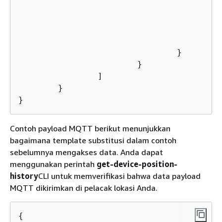
					},

"
"
				}

			}

		]

	}

}
Contoh payload MQTT berikut menunjukkan
bagaimana template substitusi dalam contoh
sebelumnya mengakses data. Anda dapat
menggunakan perintah
get-device-position-
history
CLI untuk memverifikasi bahwa data payload
MQTT dikirimkan di pelacak lokasi Anda.
{