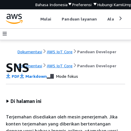
Bahasa Indonesia
Preferensi
Hubungi Kami
Ump
Mulai
Panduan layanan
Alat devel
Dokumentasi
AWS IoT Core
Panduan Developer
SNS
Dokumentasi
AWS IoT Core
Panduan Developer
PDF
Markdown
Mode fokus
Di halaman ini
Terjemahan disediakan oleh mesin penerjemah. Jika
konten terjemahan yang diberikan bertentangan
dengan versi bahasa Inggris aslinya, utamakan versi