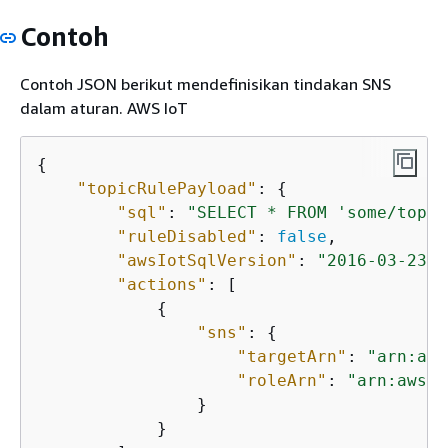
Contoh
Contoh JSON berikut mendefinisikan tindakan SNS
dalam aturan. AWS IoT
{
"topicRulePayload"
: 
{
"sql"
: 
"SELECT * FROM 'some/topic
"ruleDisabled"
: 
false
, 

"awsIotSqlVersion"
: 
"2016-03-23"
,

"actions"
: [

{
"sns"
: 
{
"targetArn"
: 
"arn:aws
"roleArn"
: 
"arn:aws:i
                }

            }
