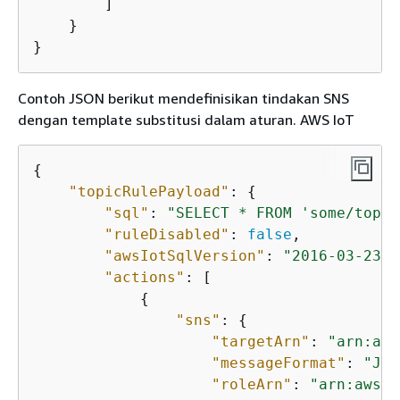
        ]

    }

}
Contoh JSON berikut mendefinisikan tindakan SNS
dengan template substitusi dalam aturan. AWS IoT
{
"topicRulePayload"
: 
{
"sql"
: 
"SELECT * FROM 'some/topic
"ruleDisabled"
: 
false
,

"awsIotSqlVersion"
: 
"2016-03-23"
,

"actions"
: [

{
"sns"
: 
{
"targetArn"
: 
"arn:aws
"messageFormat"
: 
"JSO
"roleArn"
: 
"arn:aws:i