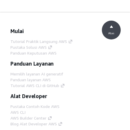
Mulai
Atas
Tutorial Praktik Langsung AWS
Pustaka Solusi AWS
Panduan Keputusan AWS
Panduan Layanan
Memilih layanan AI generatif
Panduan layanan AWS
Tutorial AWS CLI di GitHub
Alat Developer
Pustaka Contoh Kode AWS
AWS CLI
AWS Builder Center
Blog Alat Developer AWS