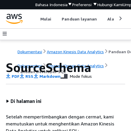
Bahasa Indonesia
Preferensi
Hubungi Kami
Ump
Mulai
Panduan layanan
Alat devel
Dokumentasi
Amazon Kinesis Data Analytics
SourceSchema
Dokumentasi
Amazon Kinesis Data Analytics
Panduan Developer SQL
PDF
RSS
Markdown
Mode fokus
Di halaman ini
Setelah mempertimbangkan dengan cermat, kami
memutuskan untuk menghentikan Amazon Kinesis
Data Analytics untuk aplikasi SQL: