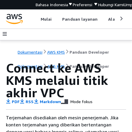
Bahasa Indonesia
Preferensi
Hubungi Kami
Ump
Mulai
Panduan layanan
Alat devel
Dokumentasi
AWS KMS
Panduan Developer
Connect ke AWS
Dokumentasi
AWS KMS
Panduan Developer
KMS melalui titik
akhir VPC
PDF
RSS
Markdown
Mode fokus
Terjemahan disediakan oleh mesin penerjemah. Jika
konten terjemahan yang diberikan bertentangan
dengan versi bahasa Inggris aslinya, utamakan versi