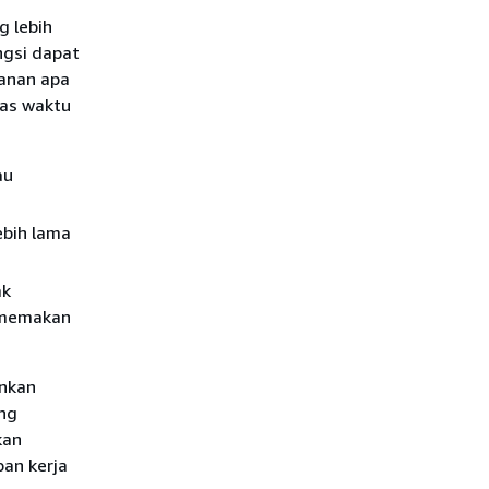
g lebih
ngsi dapat
yanan apa
tas waktu
au
ebih lama
ak
 memakan
inkan
ing
kan
ban kerja