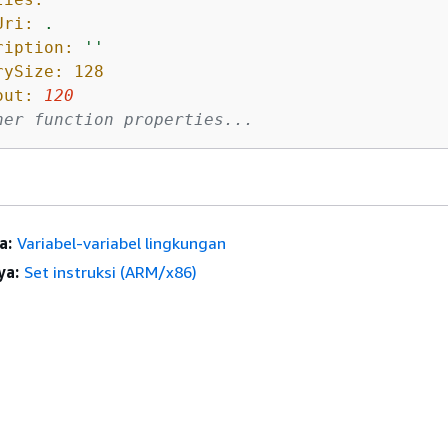
Uri:
.
ription:
''
rySize:
128
out:
120
her function properties...
a:
Variabel-variabel lingkungan
ya:
Set instruksi (ARM/x86)