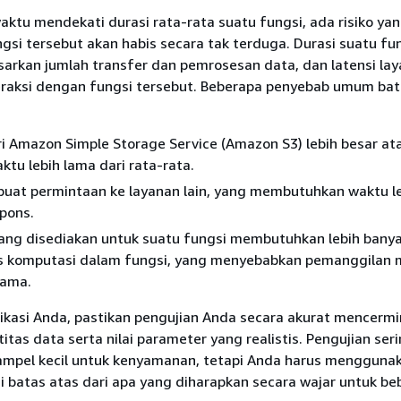
 waktu mendekati durasi rata-rata suatu fungsi, ada risiko yan
gsi tersebut akan habis secara tak terduga. Durasi suatu fu
sarkan jumlah transfer dan pemrosesan data, dan latensi la
eraksi dengan fungsi tersebut. Beberapa penyebab umum ba
i Amazon Simple Storage Service (Amazon S3) lebih besar at
u lebih lama dari rata-rata.
uat permintaan ke layanan lain, yang membutuhkan waktu l
pons.
ang disediakan untuk suatu fungsi membutuhkan lebih bany
s komputasi dalam fungsi, yang menyebabkan pemanggilan
lama.
likasi Anda, pastikan pengujian Anda secara akurat mencerm
itas data serta nilai parameter yang realistis. Pengujian ser
mpel kecil untuk kenyamanan, tetapi Anda harus mengguna
 batas atas dari apa yang diharapkan secara wajar untuk be