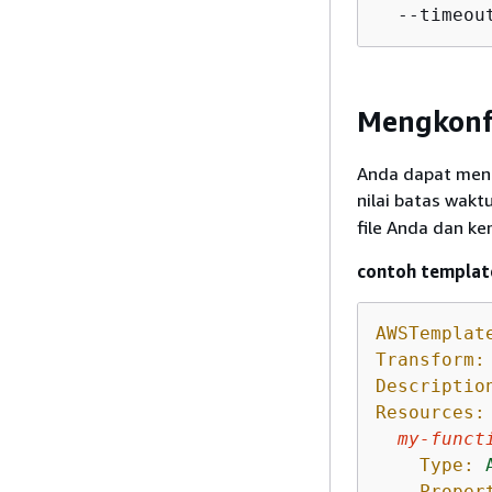
  --timeou
Mengkonf
Anda dapat me
nilai batas wakt
file Anda dan k
contoh templat
AWSTemplat
Transform:
Descriptio
Resources:
my-funct
Type:
Proper