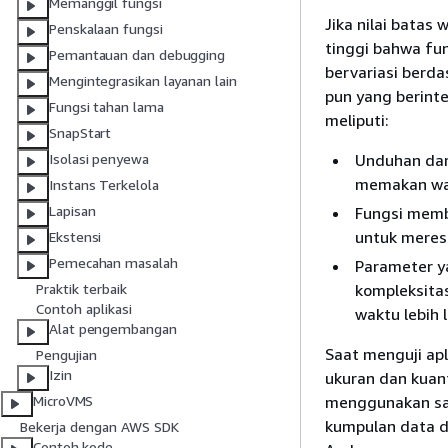
Memanggil fungsi
Jika nilai batas
Penskalaan fungsi
tinggi bahwa fun
Pemantauan dan debugging
bervariasi berda
Mengintegrasikan layanan lain
pun yang berint
Fungsi tahan lama
meliputi:
SnapStart
Unduhan dar
Isolasi penyewa
memakan wakt
Instans Terkelola
Lapisan
Fungsi memb
untuk meres
Ekstensi
Pemecahan masalah
Parameter y
kompleksita
Praktik terbaik
Contoh aplikasi
waktu lebih 
Alat pengembangan
Saat menguji ap
Pengujian
Izin
ukuran dan kuant
menggunakan sa
MicroVMS
kumpulan data di
Bekerja dengan AWS SDK
Contoh kode