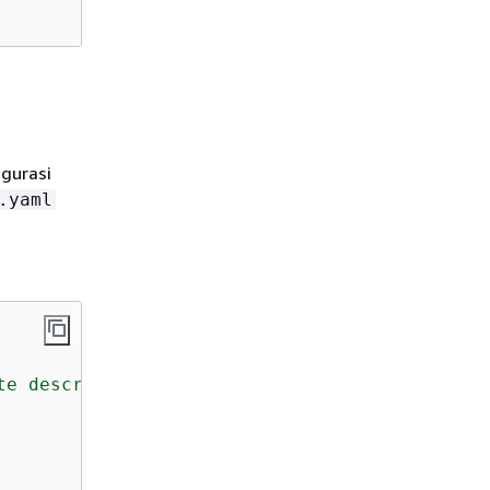
gurasi
.yaml
te
describing
your
function.