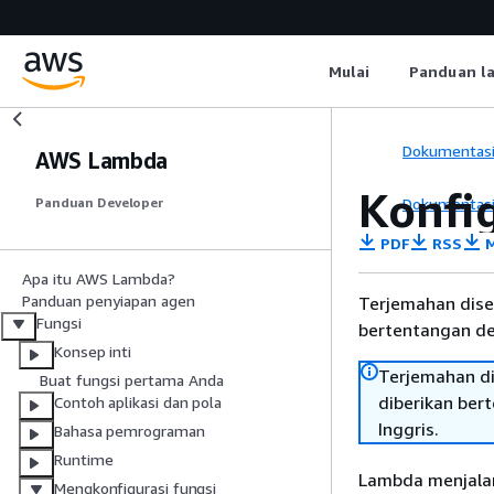
Mulai
Panduan l
Dokumentas
AWS Lambda
Konfi
Dokumentas
Panduan Developer
PDF
RSS
M
Apa itu AWS Lambda?
Panduan penyiapan agen
Terjemahan dise
Fungsi
bertentangan den
Konsep inti
Terjemahan di
Buat fungsi pertama Anda
diberikan ber
Contoh aplikasi dan pola
Inggris.
Bahasa pemrograman
Runtime
Lambda menjalan
Mengkonfigurasi fungsi