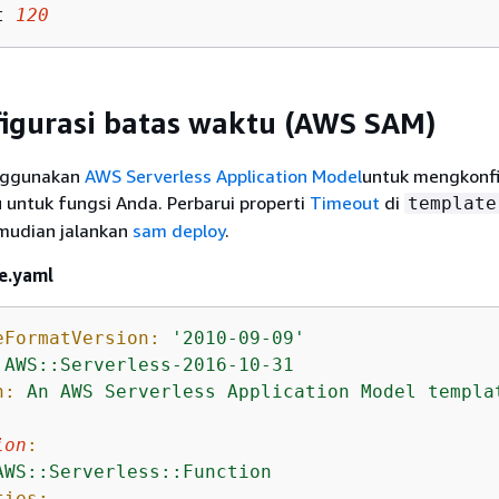
t 
120
igurasi batas waktu (AWS SAM)
nggunakan
AWS Serverless Application Model
untuk mengkonfi
u untuk fungsi Anda. Perbarui properti
Timeout
di
template
emudian jalankan
sam deploy
.
e.yaml
eFormatVersion:
'2010-09-09'
AWS::Serverless-2016-10-31
n:
An
AWS
Serverless
Application
Model
templa
ion
:
AWS::Serverless::Function
ties: