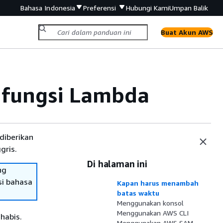
Bahasa Indonesia
Preferensi
Hubungi Kami
Umpan Balik
Buat Akun AWS
 fungsi Lambda
diberikan
gris.
Di halaman ini
ng
si bahasa
Kapan harus menambah
batas waktu
Menggunakan konsol
Menggunakan AWS CLI
habis.
Menggunakan AWS SAM