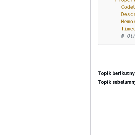
Code
Desc
Memo
Time
# Ot
Topik berikutny
Topik sebelumn