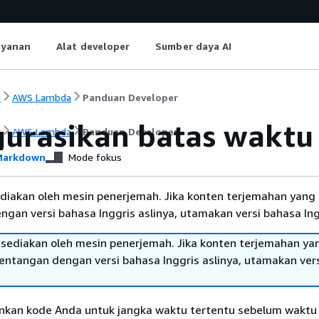
ayanan
Alat developer
Sumber daya AI
i
AWS Lambda
Panduan Developer
gurasikan batas waktu
i
AWS Lambda
Panduan Developer
arkdown
Mode fokus
diakan oleh mesin penerjemah. Jika konten terjemahan yang 
gan versi bahasa Inggris aslinya, utamakan versi bahasa Ing
sediakan oleh mesin penerjemah. Jika konten terjemahan ya
tentangan dengan versi bahasa Inggris aslinya, utamakan ver
kan kode Anda untuk jangka waktu tertentu sebelum waktu 