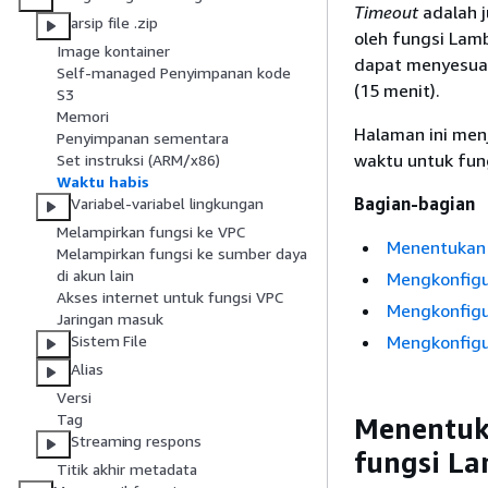
Timeout
adalah 
arsip file .zip
oleh fungsi Lamb
Image kontainer
dapat menyesuai
Self-managed Penyimpanan kode
(15 menit).
S3
Memori
Halaman ini men
Penyimpanan sementara
waktu untuk fun
Set instruksi (ARM/x86)
Waktu habis
Bagian-bagian
Variabel-variabel lingkungan
Melampirkan fungsi ke VPC
Menentukan 
Melampirkan fungsi ke sumber daya
di akun lain
Mengkonfigur
Akses internet untuk fungsi VPC
Mengkonfigu
Jaringan masuk
Mengkonfigu
Sistem File
Alias
Versi
Tag
Menentuka
Streaming respons
fungsi L
Titik akhir metadata