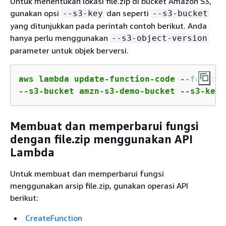
Untuk menentukan lokasi file.zip di bucket Amazon S3,
gunakan opsi
dan seperti
--s3-key
--s3-bucket
yang ditunjukkan pada perintah contoh berikut. Anda
hanya perlu menggunakan
--s3-object-version
parameter untuk objek berversi.
aws lambda update-function-code --functio
--s3-bucket amzn-s3-demo-bucket --s3-key 
Membuat dan memperbarui fungsi
dengan file.zip menggunakan API
Lambda
Untuk membuat dan memperbarui fungsi
menggunakan arsip file.zip, gunakan operasi API
berikut:
CreateFunction