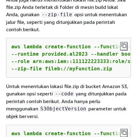
file.zip Anda terletak di folder di mesin build lokal
Anda, gunakan
opsi untuk menentukan
--zip-file
jalur file, seperti yang ditunjukkan pada perintah
contoh berikut.
aws lambda create-function --function-nam
--runtime provided.al2023 --handler boots
--role arn:aws:iam::111122223333:role/ser
--zip-file fileb://myFunction.zip
Untuk menentukan lokasi file.zip di bucket Amazon S3,
gunakan opsi seperti
yang ditunjukkan pada
--code
perintah contoh berikut. Anda hanya perlu
menggunakan
parameter untuk
S3ObjectVersion
objek berversi.
aws lambda create-function --function-nam