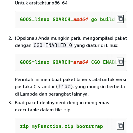
Untuk arsitektur x86_64:
GOOS=linux GOARCH=
amd64
 go build -tags
(Opsional) Anda mungkin perlu mengompilasi paket
dengan
yang diatur di Linux:
CGO_ENABLED=0
GOOS=linux GOARCH=
arm64
 CGO_ENABLED=0 
Perintah ini membuat paket biner stabil untuk versi
pustaka C standar (
), yang mungkin berbeda
libc
di Lambda dan perangkat lainnya.
Buat paket deployment dengan mengemas
executable dalam file .zip.
zip myFunction.zip bootstrap