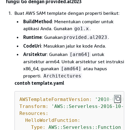
fungsi Go dengan provided.al2023
Buat AWS SAM template dengan properti berikut:
BuildMethod
: Menentukan compiler untuk
aplikasi Anda. Gunakan
.
go1.x
Runtime
: Gunakan
.
provided.al2023
CodeUri
: Masukkan jalur ke kode Anda.
Arsitektur
: Gunakan
untuk
[arm64]
arsitektur arm64. Untuk arsitektur set instruksi
x86_64, gunakan
atau hapus
[amd64]
properti.
Architectures
contoh template.yaml
AWSTemplateFormatVersion:
'2010-09-09'
Transform:
'AWS::Serverless-2016-10-31
Resources:
HelloWorldFunction:
Type:
AWS::Serverless::Function