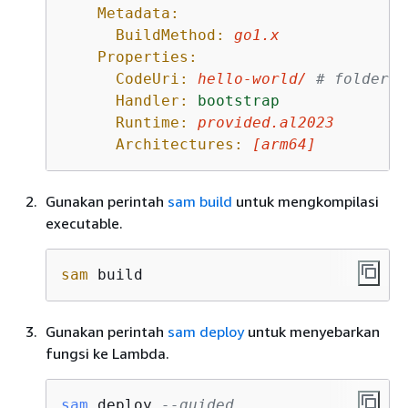
Metadata:
BuildMethod:
go1.x
Properties:
CodeUri:
hello-world/
# folder w
Handler:
bootstrap
Runtime:
provided.al2023
Architectures:
[
arm64
]
Gunakan perintah
sam build
untuk mengkompilasi
executable.
sam
 build
Gunakan perintah
sam deploy
untuk menyebarkan
fungsi ke Lambda.
sam
 deploy 
--guided