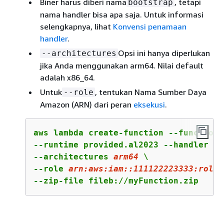
Biner harus diberi nama
, tetapi
bootstrap
nama handler bisa apa saja. Untuk informasi
selengkapnya, lihat
Konvensi penamaan
handler
.
Opsi ini hanya diperlukan
--architectures
jika Anda menggunakan arm64. Nilai default
adalah x86_64.
Untuk
, tentukan Nama Sumber Daya
--role
Amazon (ARN) dari peran
eksekusi
.
aws lambda create-function --function-
--runtime provided.al2023 --handler 
bo
--architectures 
arm64
 \

--role 
arn:
aws:
iam::
111122223333
:role/
--zip-file fileb://myFunction.zip