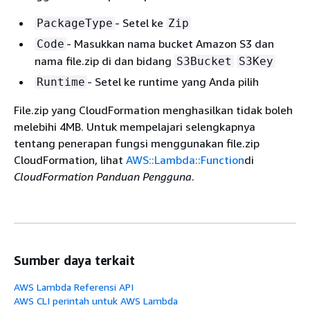
- Setel ke
PackageType
Zip
- Masukkan nama bucket Amazon S3 dan
Code
nama file.zip di dan bidang
S3Bucket
S3Key
- Setel ke runtime yang Anda pilih
Runtime
File.zip yang CloudFormation menghasilkan tidak boleh
melebihi 4MB. Untuk mempelajari selengkapnya
tentang penerapan fungsi menggunakan file.zip
CloudFormation, lihat
AWS::Lambda::Function
di
CloudFormation Panduan Pengguna
.
Sumber daya terkait
AWS Lambda Referensi API
AWS CLI perintah untuk AWS Lambda