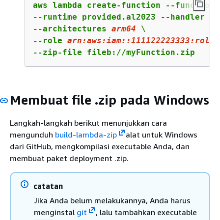
aws lambda create-function --function-
--runtime provided.al2023 --handler 
bo
--architectures 
arm64
 \

--role 
arn:
aws:
iam::
111122223333
:role/
--zip-file fileb://myFunction.zip
Membuat file .zip pada Windows
Langkah-langkah berikut menunjukkan cara
mengunduh
build-lambda-zip
alat untuk Windows
dari GitHub, mengkompilasi executable Anda, dan
membuat paket deployment .zip.
catatan
Jika Anda belum melakukannya, Anda harus
menginstal
git
, lalu tambahkan executable