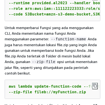
--runtime provided.al2023 --handler boots
--role arn:aws:iam::111122223333:role/ser
--code S3Bucket=amzn-s3-demo-bucket,S3Key
Untuk memperbarui fungsi yang ada menggunakan
CLI, Anda menentukan nama fungsi Anda
menggunakan parameter.
Anda
--function-name
juga harus menentukan lokasi file.zip yang ingin Anda
gunakan untuk memperbarui kode fungsi Anda. Jika
file.zip Anda terletak di folder di mesin build lokal
Anda, gunakan
opsi untuk menentukan
--zip-file
jalur file, seperti yang ditunjukkan pada perintah
contoh berikut.
aws lambda update-function-code --functio
--zip-file fileb://myFunction.zip