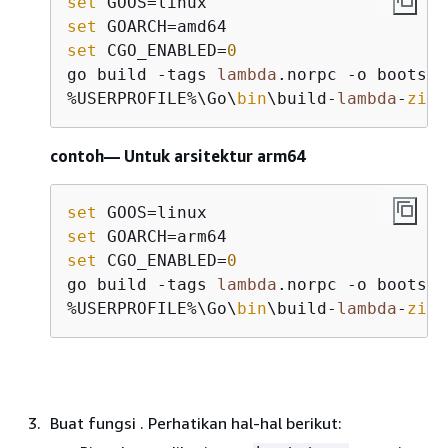
set
set
set
 CGO_ENABLED=
0
go build -tags 
lambda
.norpc -o bootstr
%USERPROFILE%\Go\
bin
\build-
lambda
-
zip
.
contoh— Untuk arsitektur arm64
set
set
set
 CGO_ENABLED=
0
go build -tags 
lambda
.norpc -o bootstr
%USERPROFILE%\Go\
bin
\build-
lambda
-
zip
.
Buat fungsi . Perhatikan hal-hal berikut: