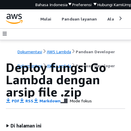
Bahasa Indonesia
Preferensi
Hubungi Kami
Ump
Mulai
Panduan layanan
Alat devel
Dokumentasi
AWS Lambda
Panduan Developer
Deploy fungsi Go
Dokumentasi
AWS Lambda
Panduan Developer
Lambda dengan
arsip file .zip
PDF
RSS
Markdown
Mode fokus
Di halaman ini