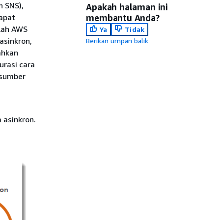
n SNS),
Apakah halaman ini
apat
membantu Anda?
lah AWS
Ya
Tidak
asinkron,
Berikan umpan balik
ahkan
rasi cara
 sumber
 asinkron.