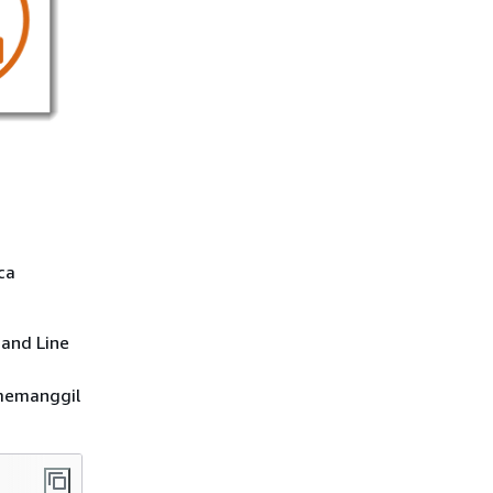
ca
and Line
 memanggil