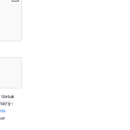
. Untuk
nary-
ris
ce