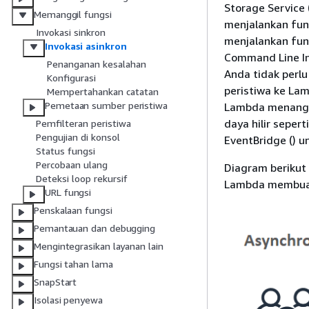
Storage Service
Memanggil fungsi
menjalankan fun
Invokasi sinkron
menjalankan fun
Invokasi asinkron
Command Line In
Penanganan kesalahan
Anda tidak perl
Konfigurasi
peristiwa ke La
Mempertahankan catatan
Pemetaan sumber peristiwa
Lambda menangan
daya hilir sepe
Pemfilteran peristiwa
Pengujian di konsol
EventBridge () 
Status fungsi
Percobaan ulang
Diagram berikut
Deteksi loop rekursif
Lambda membuat 
URL fungsi
Penskalaan fungsi
Pemantauan dan debugging
Mengintegrasikan layanan lain
Fungsi tahan lama
SnapStart
Isolasi penyewa