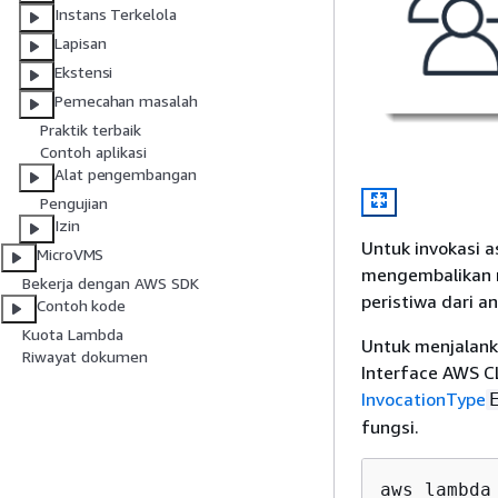
Instans Terkelola
Lapisan
Ekstensi
Pemecahan masalah
Praktik terbaik
Contoh aplikasi
Alat pengembangan
Pengujian
Izin
Untuk invokasi 
MicroVMS
mengembalikan r
Bekerja dengan AWS SDK
peristiwa dari a
Contoh kode
Kuota Lambda
Untuk menjalan
Riwayat dokumen
Interface AWS CL
InvocationType
fungsi.
aws lambda 