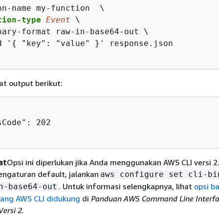
on-name my-function  \

tion-type
Event
 \

nary-format raw-in-base64-out \

d '
{
 "key": "value" }' response.json

t output berikut:
Code": 202

at
Opsi ini diperlukan jika Anda menggunakan AWS CLI versi 2
engaturan default, jalankan
aws configure set cli-bi
. Untuk informasi selengkapnya, lihat
opsi ba
n-base64-out
 yang AWS CLI didukung
di
Panduan AWS Command Line Interfa
ersi 2
.