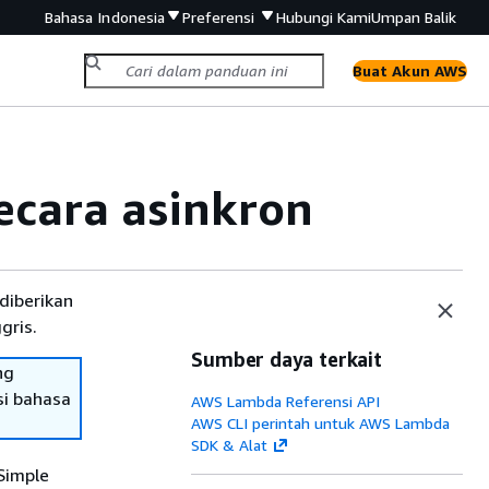
Bahasa Indonesia
Preferensi
Hubungi Kami
Umpan Balik
Buat Akun AWS
ecara asinkron
diberikan
gris.
Sumber daya terkait
ng
si bahasa
AWS Lambda Referensi API
AWS CLI perintah untuk AWS Lambda
SDK & Alat
Simple