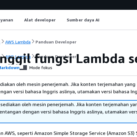
ayanan
Alat developer
Sumber daya AI
i
AWS Lambda
Panduan Developer
ggil fungsi Lambda s
i
AWS Lambda
Panduan Developer
arkdown
Mode fokus
diakan oleh mesin penerjemah. Jika konten terjemahan yang 
gan versi bahasa Inggris aslinya, utamakan versi bahasa Ing
sediakan oleh mesin penerjemah. Jika konten terjemahan ya
tentangan dengan versi bahasa Inggris aslinya, utamakan ver
n AWS, seperti Amazon Simple Storage Service (Amazon S3) 