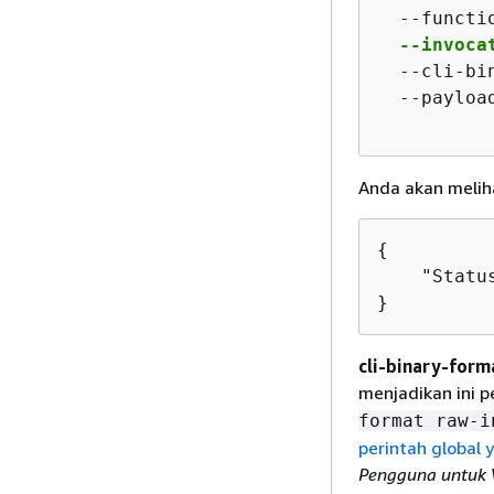
  --functi
--invoca
  --cli-bi
  --payloa
Anda akan meliha
{
    "Status
}
cli-binary-form
menjadikan ini p
format raw-i
perintah global
Pengguna untuk V