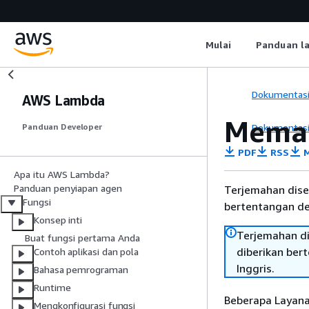
Mulai
Panduan l
Dokumentas
AWS Lambda
Meman
Dokumentas
Panduan Developer
PDF
RSS
M
Apa itu AWS Lambda?
Panduan penyiapan agen
Terjemahan dise
Fungsi
bertentangan den
Konsep inti
Terjemahan di
Buat fungsi pertama Anda
diberikan ber
Contoh aplikasi dan pola
Inggris.
Bahasa pemrograman
Runtime
Beberapa Layana
Mengkonfigurasi fungsi